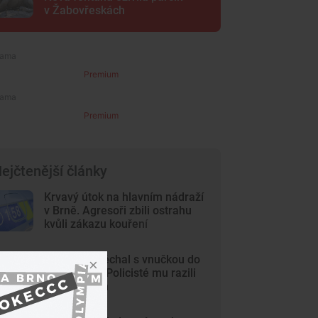
v Žabovřeskách
Premium
Premium
ejčtenější články
Krvavý útok na hlavním nádraží
v Brně. Agresoři zbili ostrahu
kvůli zákazu kouření
Dědeček spěchal s vnučkou do
nemocnice. Policisté mu razili
cestu Brnem