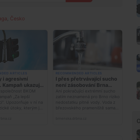
aga
,
Česko
O