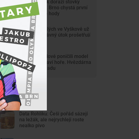
Na Svoboďák dorazí stovky
krojovaných. Brno chystá první
celoměstské hody
Gang nezletilých ve Vyškově už
dořádil. Nedávný útok prošetřují
kriminalisté
Mladí vandalové poničili model
Marsu na Kraví hoře. Hvězdárna
zařídila náhradu
ejnovější články
Data Rohlíku: Češi pořád sázejí
na ležák, ale nejrychleji roste
nealko pivo