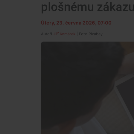
plošnému zákazu 
Úterý, 23. června 2026, 07:00
Autoři
Jiří Komárek
| Foto
Pixabay