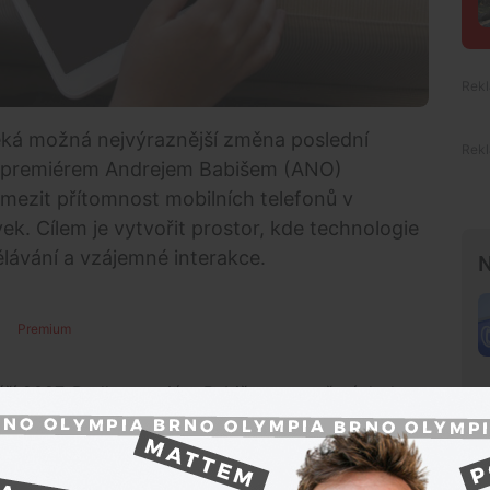
čeká možná nejvýraznější změna poslední
e s premiérem Andrejem Babišem (ANO)
 omezit přítomnost mobilních telefonů v
k. Cílem je vytvořit prostor, kde technologie
ávání a vzájemné interakce.
N
Premium
září 2027. Podle premiéra Babiše se opatření dotkne
od mateřských škol až po nižší ročníky víceletých
ovinné školní docházky,
“ podotkl
Babiš
ve
videu
tahuje na celý školní den, tedy „
při výuce, o