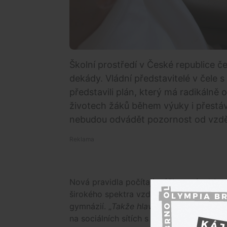
Školní prostředí v České republice 
dekády. Vládní představitelé v čel
představili plán, který má radikálně
životech žáků během výuky i přestáve
nebudou odvádět pozornost od vzděl
Nová pravidla počítají s účinností od 1. 
širokého spektra vzdělávacích institucí 
gymnázií. „
Takže hlavně žáků do konce p
na sociálních sítích s tím, že se zákaz vz