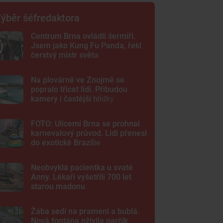
ýběr šéfredaktora
Centrum Brna ovládli šermíři.
Jsem jako Kung Fu Panda, řekl
čerstvý mistr světa
Na plovárně ve Znojmě se
popralo třicet lidí. Přibudou
kamery i častější hlídky
FOTO: Ulicemi Brna se prohnal
karnevalový průvod. Lidi přenesl
do exotické Brazílie
Neobvyklá pacientka u svaté
Anny. Lékaři vyšetřili 700 let
starou madonu
Žába sedí na prameni a bublá.
Nová fontána oživila parčík