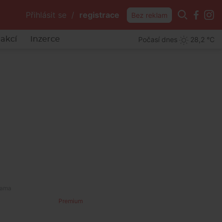
Přihlásit se
/
registrace
Bez reklam
Počasí dnes
28,2 °C
akcí
Inzerce
Premium