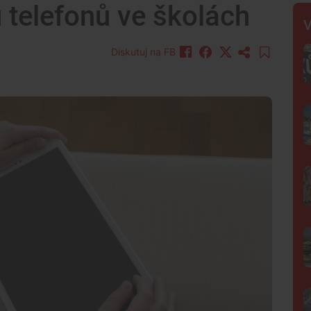
telefonů ve školách
V
Diskutuj na FB