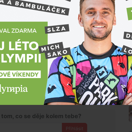
v kompetenci jednotlivých škol a jejich řádů,
 vnést do problematiky celostátní jednotu.
í Robert Plaga (za ANO), počítají s tím, že školy
dyž je navrhovaný termín září 2027, premiér v
oces.
t školní řády a nastavit prakticky režim
,“ řekl Babiš.
letošního září. „
Ale tak uvidíme. Nevím, jestli to
 začít platit nějak v průběhu školního roku
,“ doplnil
hyby předmětem vášnivé celospolečenské debaty.
ramotnosti, zastánci naopak vyzdvihují potřebu
N
azeb mezi dětmi.
 tom, co se děje kolem tebe?
Přihlásit