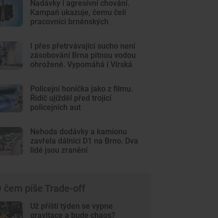
Nadávky i agresivní chování.
Kampaň ukazuje, čemu čelí
pracovníci brněnských
komunikací
I přes přetrvávající sucho není
zásobování Brna pitnou vodou
ohrožené. Vypomáhá i Vírská
nádrž
Policejní honička jako z filmu.
Řidič ujížděl před trojicí
policejních aut
Nehoda dodávky a kamionu
zavřela dálnici D1 na Brno. Dva
lidé jsou zranění
 čem píše Trade-off
Už příští týden se vypne
gravitace a bude chaos?