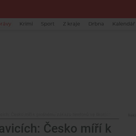
rávy
Krimi
Sport
Z kraje
Drbna
Kalendář 
vicích: Česko míří k plošnému zákazu telefonů ve školách
lavicích: Česko míří k