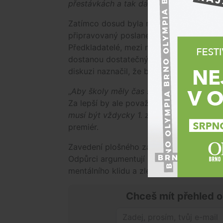
přestávkách a tak dále“
.
Zatímco dosud byla regulace mobilů plně 
připravovaný poslanecký návrh má ambici
Předkladatelé, mezi nimi i ministr školstv
dostanou dostatečný čas na přípravu. I k
diskuzi naznačil, že by uvítal rychlejší pr
„
Aby školy měly čas se připravit a upravi
Za lepší by ale považoval zavedení už od 
musí být vždycky 1. září a nemohlo by to
premiér.
Zavedení plošného zákazu bude bezpoc
Odpůrci argumentují nutností digitální g
mentálního klidu a zlepšení sociálních v
Chceš mít přehled o