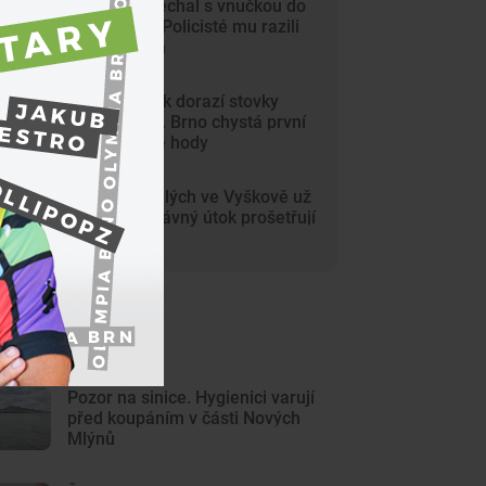
Dědeček spěchal s vnučkou do
nemocnice. Policisté mu razili
cestu Brnem
Na Svoboďák dorazí stovky
krojovaných. Brno chystá první
celoměstské hody
Gang nezletilých ve Vyškově už
dořádil. Nedávný útok prošetřují
kriminalisté
ejnovější články
Pozor na sinice. Hygienici varují
před koupáním v části Nových
Mlýnů