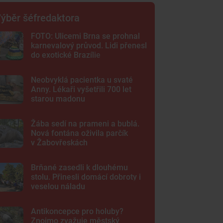
ýběr šéfredaktora
FOTO: Ulicemi Brna se prohnal
karnevalový průvod. Lidi přenesl
do exotické Brazílie
Neobvyklá pacientka u svaté
Anny. Lékaři vyšetřili 700 let
starou madonu
Žába sedí na prameni a bublá.
Nová fontána oživila parčík
v Žabovřeskách
Brňané zasedli k dlouhému
stolu. Přinesli domácí dobroty i
veselou náladu
Antikoncepce pro holuby?
Znojmo zvažuje městský