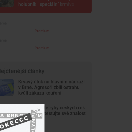
holubník i speciální krmivo
Premium
Premium
ejčtenější články
Krvavý útok na hlavním nádraží
v Brně. Agresoři zbili ostrahu
kvůli zákazu kouření
KVÍZ: Poznáte ryby českých řek
a rybníků? Otestujte své znalosti
v kvízu