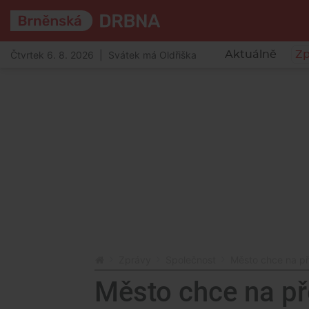
Čtvrtek 6. 8. 2026 | Svátek má Oldřiška
Aktuálně
Zp
Zprávy
Společnost
Město chce na př
Město chce na př