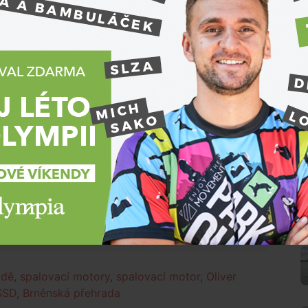
 sloupec. Dopravují tak okysličenou vodu, která je
 nad dnem.
 věže způsobily ještě další problémy a zvýšily by
opravy, datum její platnosti zatím nelze
 tom, co se děje kolem tebe?
N
Přihlásit
odě
,
spalovací motory
,
spalovací motor
,
Oliver
SSD
,
Brněnská přehrada