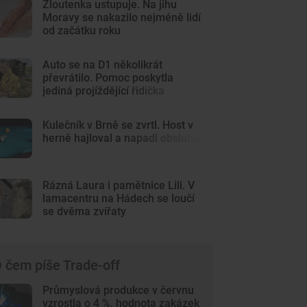
Žloutenka ustupuje. Na jihu
Moravy se nakazilo nejméně lidí
od začátku roku
Auto se na D1 několikrát
převrátilo. Pomoc poskytla
jediná projíždějící řidička
Kulečník v Brně se zvrtl. Host v
herně hajloval a napadl obsluhu
Rázná Laura i pamětnice Lili. V
lamacentru na Hádech se loučí
se dvěma zvířaty
 čem píše Trade-off
Průmyslová produkce v červnu
vzrostla o 4 %, hodnota zakázek