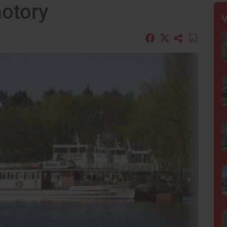
otory
V