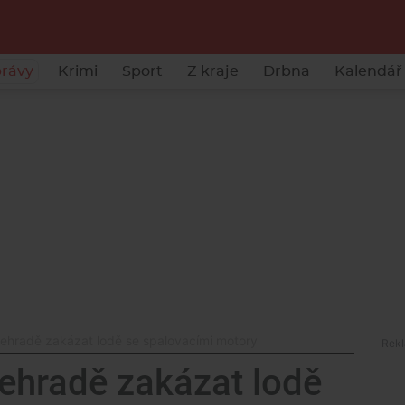
rávy
Krimi
Sport
Z kraje
Drbna
Kalendář 
ehradě zakázat lodě se spalovacími motory
ehradě zakázat lodě