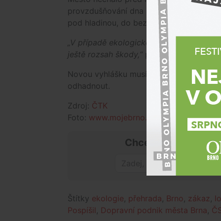
provzdušňování dna a promíchávají vodní
pod hladinou, do bezkyslíkatých oblastí
„V případě ekologické havárie by aerační
ještě rozsah škody,“
podotkl Pospíšil.
Novou vyhlášku musí vydat ministerstvo d
odhadnout.
Zdroj:
ČTK
Foto:
www.mojebrno.wz.cz
Chceš mít přehled o
Štítky
ekologie
,
přehrada
,
Brno
,
zákaz
,
l
Pospíšil
,
Dopravní podnik města Brna
,
Č