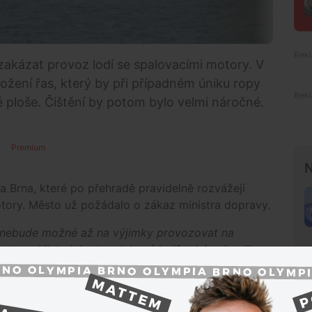
akázat provoz lodí se spalovacími motory. V
ožení řas, který by při případném úniku ropy
 ploše. Čištění by potom bylo velmi náročné.
Premium
N
 Brna, které po přehradě pravidelně rozvážejí
tory. Město už požádalo o zákaz ministra dopravy.
e nebude možné až na výjimky provozovat na
tory. Historicky tam takové lodě také nejezdily.
 spalovacími motory,“
uvedl náměstek primátora
lovat na přehradě aerační věže. Slouží k