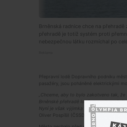
Brněnská radnice chce na přehradě z
přehradě je totiž systém proti přemn
nebezpečnou látku rozmíchal po celé
Přepravní lodě Dopravního podniku města
pasažéry, jsou poháněné elektrickými mo
„Chceme, aby to bylo zakotveno tak, ž
Brněnské přehradě lodě se spalovacími mo
Nyní je však výjimka na dopravní lodě se
Oliver Pospíšil (ČSSD).
Město nechalo před několika lety nainsta