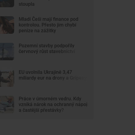
stoupla
Mladí Češi mají finance pod
kontrolou. Přesto jim chybí
peníze na zážitky
Pozemní stavby podpořily
červnový růst stavebnictví
EU uvolnila Ukrajině 3,47
miliardy eur na drony a Gripeny
Práce v úmorném vedru. Kdy
vzniká nárok na ochranný nápoj
a častější přestávky?