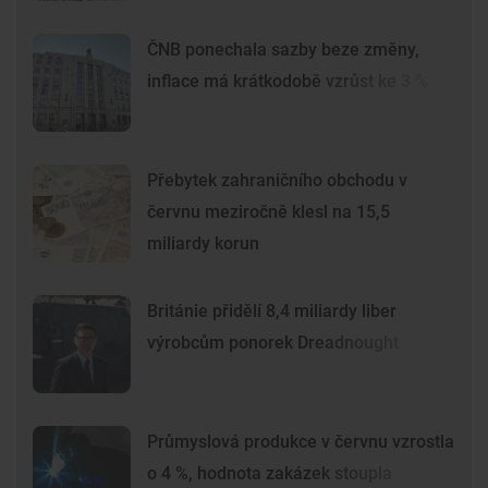
ČNB ponechala sazby beze změny,
inflace má krátkodobě vzrůst ke 3 %
Přebytek zahraničního obchodu v
červnu meziročně klesl na 15,5
miliardy korun
Británie přidělí 8,4 miliardy liber
výrobcům ponorek Dreadnought
Průmyslová produkce v červnu vzrostla
o 4 %, hodnota zakázek stoupla