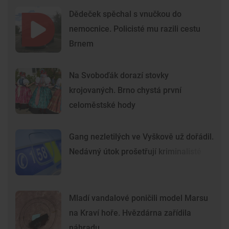
Dědeček spěchal s vnučkou do
nemocnice. Policisté mu razili cestu
Brnem
Na Svoboďák dorazí stovky
krojovaných. Brno chystá první
celoměstské hody
Gang nezletilých ve Vyškově už dořádil.
Nedávný útok prošetřují kriminalisté
Mladí vandalové poničili model Marsu
na Kraví hoře. Hvězdárna zařídila
náhradu