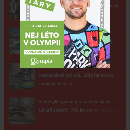
jako Kung Fu Panda, řekl čerstvý mistr
světa
Na plovárně ve Znojmě se popralo
třicet lidí. Přibudou kamery i častější
hlídky
FOTO: Ulicemi Brna se prohnal
karnevalový průvod. Lidi přenesl do
exotické Brazílie
Neobvyklá pacientka u svaté Anny.
Lékaři vyšetřili 700 let starou madonu