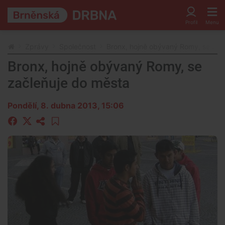
Zprávy
Společnost
Bronx, hojně obývaný Romy, se zač
Bronx, hojně obývaný Romy, se
začleňuje do města
Pondělí, 8. dubna 2013, 15:06