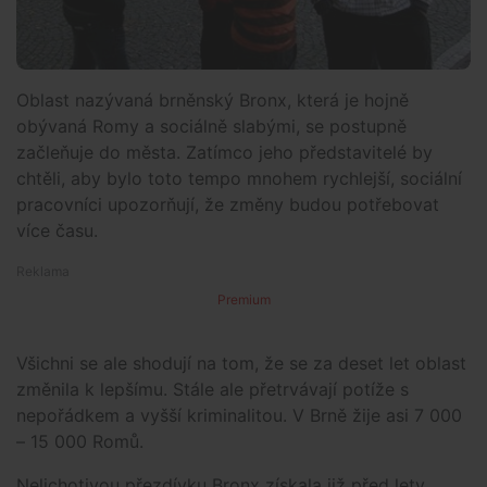
Oblast nazývaná brněnský Bronx, která je hojně
obývaná Romy a sociálně slabými, se postupně
začleňuje do města. Zatímco jeho představitelé by
chtěli, aby bylo toto tempo mnohem rychlejší, sociální
pracovníci upozorňují, že změny budou potřebovat
více času.
Premium
Všichni se ale shodují na tom, že se za deset let oblast
změnila k lepšímu. Stále ale přetrvávají potíže s
nepořádkem a vyšší kriminalitou. V Brně žije asi 7 000
– 15 000 Romů.
Nelichotivou přezdívku Bronx získala již před lety