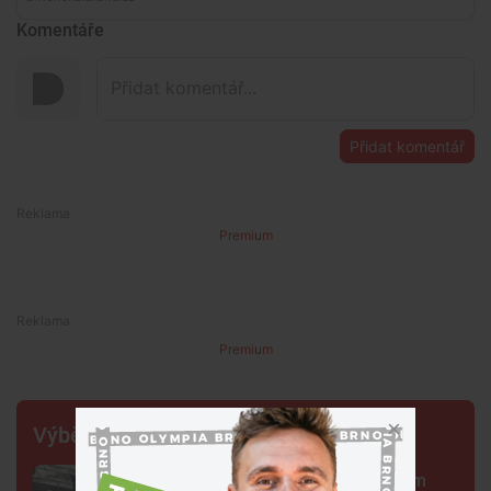
Komentáře
Přidat komentář
Premium
Premium
Výběr šéfredaktora
Centrum Brna ovládli šermíři. Jsem