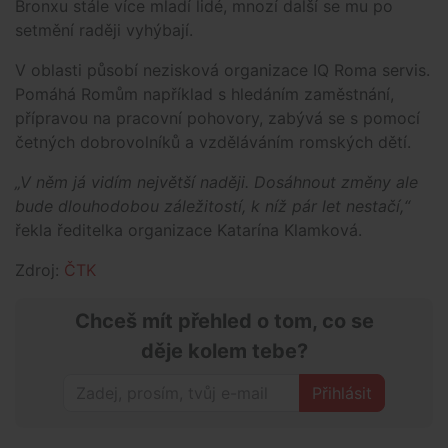
Bronxu stále více mladí lidé, mnozí další se mu po
setmění raději vyhýbají.
V oblasti působí nezisková organizace IQ Roma servis.
Pomáhá Romům například s hledáním zaměstnání,
přípravou na pracovní pohovory, zabývá se s pomocí
četných dobrovolníků a vzděláváním romských dětí.
„V něm já vidím největší naději. Dosáhnout změny ale
bude dlouhodobou záležitostí, k níž pár let nestačí,“
řekla ředitelka organizace Katarína Klamková.
Zdroj:
ČTK
Chceš mít přehled o tom, co se
děje kolem tebe?
Přihlásit