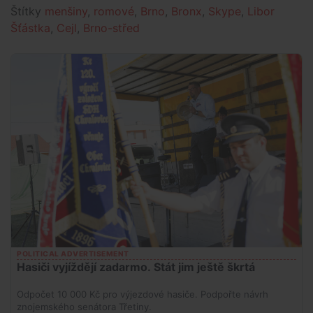
Štítky
menšiny
,
romové
,
Brno
,
Bronx
,
Skype
,
Libor
Šťástka
,
Cejl
,
Brno-střed