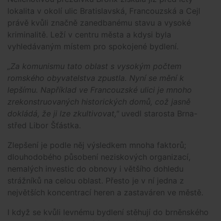
lokalita v okolí ulic Bratislavská, Francouzská a Cejl
právě kvůli značně zanedbanému stavu a vysoké
kriminalitě. Leží v centru města a kdysi byla
vyhledávaným místem pro spokojené bydlení.
„Za komunismu tato oblast s vysokým počtem
romského obyvatelstva zpustla. Nyní se mění k
lepšímu. Například ve Francouzské ulici je mnoho
zrekonstruovaných historických domů, což jasně
dokládá, že ji lze zkultivovat,"
uvedl starosta Brna-
střed Libor Šťástka.
Zlepšení je podle něj výsledkem mnoha faktorů;
dlouhodobého působení neziskových organizací,
nemalých investic do obnovy i většího dohledu
strážníků na celou oblast. Přesto je v ní jedna z
největších koncentrací heren a zastaváren ve městě.
I když se kvůli levnému bydlení stěhují do brněnského