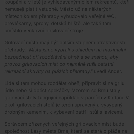
koupání a v létě je vyhledávaným cílem rekreantů, kteří
nemusejí platit vstupné. Město už na některých
místech kolem přehrady vybudovalo veřejné WC,
převlékárny, sprchy, dětská hřiště, ale také tam
umístilo venkovní posilovací stroje.
Grilovací místa mají být dalším stupněm atraktivnosti
přehrady.
"Místa jsme vybrali s ohledem na maximální
bezpečnost při rozdělávání ohně a se snahou, aby
provoz grilovacích míst co nejméně rušil ostatní
rekreační aktivity na plážích přehrady,"
uvedl Ander.
Lidé si tam mohou rozdělat oheň, připravit si na grilu
jídlo nebo si opéct špekáčky. Vzorem se Brnu staly
grilovací stoly fungující například v parcích v Kodani. V
okolí grilovacích stolů je terén upravený a vysypaný
drobným kamením, k vybavení patří i stůl s lavicemi.
Správcem zřízených veřejných grilovacích míst bude
společnost Lesy města Brna, která se stará o pláže na