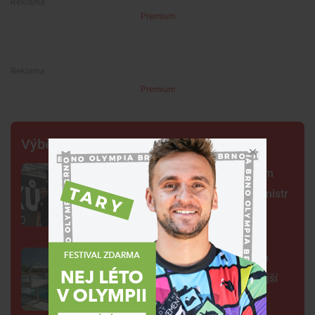
Premium
Premium
Výběr šéfredaktora
Centrum Brna ovládli šermíři. Jsem
jako Kung Fu Panda, řekl čerstvý mistr
světa
Na plovárně ve Znojmě se popralo
třicet lidí. Přibudou kamery i častější
hlídky