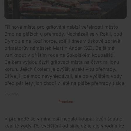
Tři nová místa pro grilování nabízí veřejnosti město
Brno na plážích u přehrady. Nacházejí se v Rokli, pod
Dymou a na Kozí horce, sdělil dnes v tiskové zprávě
primátorův náměstek Martin Ander (SZ). Další má
vzniknout v příštím roce na Sokolském koupališti.
Celkem vyjdou čtyři grilovací místa na čtvrt milionu
korun. Jejich úkolem je zvýšit atraktivitu přehrady.
Dříve ji lidé moc nevyhledávali, ale po vyčištění vody
před pár lety jich chodí v létě na pláže přehrady tisíce.
Premium
V přehradě se v minulosti nedalo koupat kvůli špatné
kvalitě vody. Po vyčištění od sinic už je ale vhodná ke