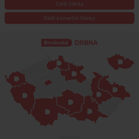
Další články
Další komerční články
Soukromí