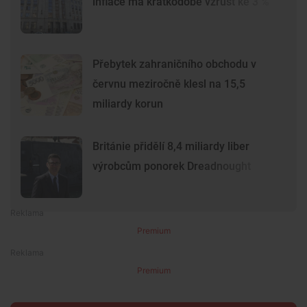
inflace má krátkodobě vzrůst ke 3 %
Přebytek zahraničního obchodu v
červnu meziročně klesl na 15,5
miliardy korun
Británie přidělí 8,4 miliardy liber
výrobcům ponorek Dreadnought
Premium
Premium