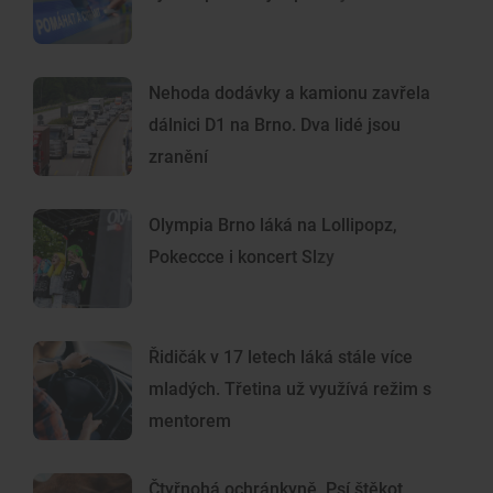
Nehoda dodávky a kamionu zavřela
dálnici D1 na Brno. Dva lidé jsou
zranění
Olympia Brno láká na Lollipopz,
Pokeccce i koncert Slzy
Řidičák v 17 letech láká stále více
mladých. Třetina už využívá režim s
mentorem
Čtyřnohá ochránkyně. Psí štěkot