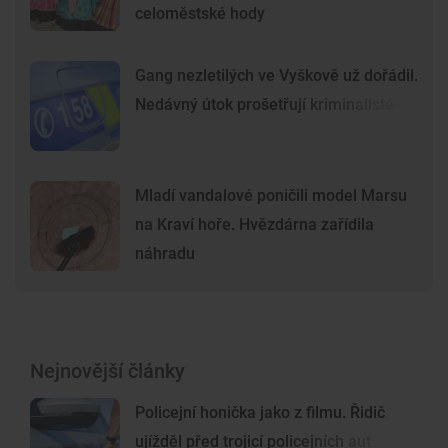
celoměstské hody
Gang nezletilých ve Vyškově už dořádil.
Nedávný útok prošetřují kriminalisté
Mladí vandalové poničili model Marsu
na Kraví hoře. Hvězdárna zařídila
náhradu
Nejnovější články
Policejní honička jako z filmu. Řidič
ujížděl před trojicí policejních aut