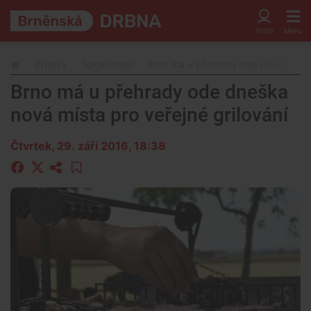
Zprávy
Společnost
Brno má u přehrady ode dneška nová
Brno má u přehrady ode dneška
nová místa pro veřejné grilování
Čtvrtek, 29. září 2016, 18:38