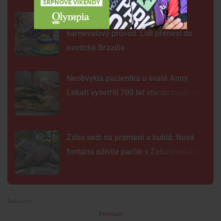
FOTO: Ulicemi Brna se prohnal
karnevalový průvod. Lidi přenesl do
exotické Brazílie
Neobvyklá pacientka u svaté Anny.
Lékaři vyšetřili 700 let starou madonu
Žába sedí na prameni a bublá. Nová
fontána oživila parčík v Žabovřeskách
Premium