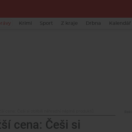
rávy
Krimi
Sport
Z kraje
Drbna
Kalendář 
í cena: Češi si oblíbili náhradní náplně produktů
í cena: Češi si