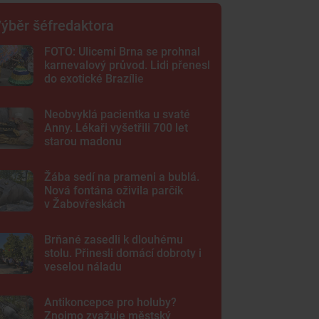
ýběr šéfredaktora
FOTO: Ulicemi Brna se prohnal
karnevalový průvod. Lidi přenesl
do exotické Brazílie
Neobvyklá pacientka u svaté
Anny. Lékaři vyšetřili 700 let
starou madonu
Žába sedí na prameni a bublá.
Nová fontána oživila parčík
v Žabovřeskách
Brňané zasedli k dlouhému
stolu. Přinesli domácí dobroty i
veselou náladu
Antikoncepce pro holuby?
Znojmo zvažuje městský