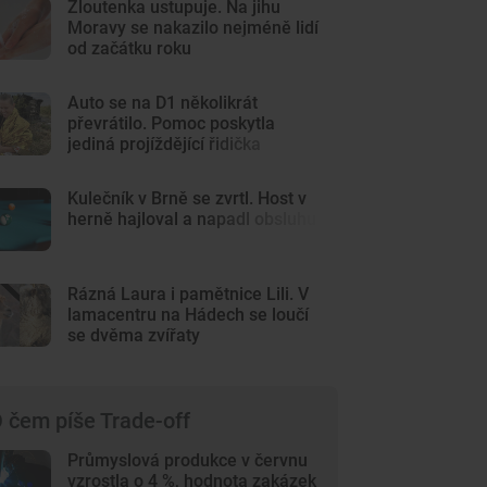
Žloutenka ustupuje. Na jihu
Moravy se nakazilo nejméně lidí
od začátku roku
Auto se na D1 několikrát
převrátilo. Pomoc poskytla
jediná projíždějící řidička
Kulečník v Brně se zvrtl. Host v
herně hajloval a napadl obsluhu
Rázná Laura i pamětnice Lili. V
lamacentru na Hádech se loučí
se dvěma zvířaty
 čem píše Trade-off
Průmyslová produkce v červnu
vzrostla o 4 %, hodnota zakázek