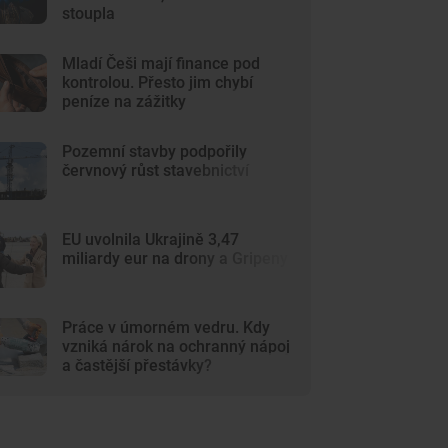
stoupla
Mladí Češi mají finance pod
kontrolou. Přesto jim chybí
peníze na zážitky
Pozemní stavby podpořily
červnový růst stavebnictví
EU uvolnila Ukrajině 3,47
miliardy eur na drony a Gripeny
Práce v úmorném vedru. Kdy
vzniká nárok na ochranný nápoj
a častější přestávky?