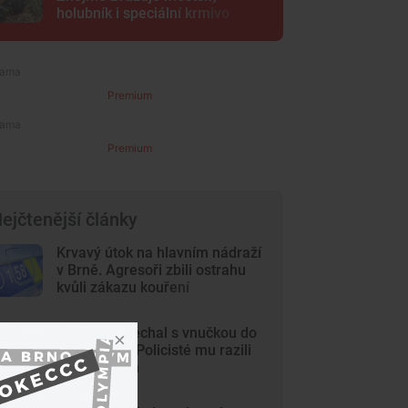
holubník i speciální krmivo
Premium
Premium
ejčtenější články
Krvavý útok na hlavním nádraží
v Brně. Agresoři zbili ostrahu
kvůli zákazu kouření
Dědeček spěchal s vnučkou do
nemocnice. Policisté mu razili
cestu Brnem