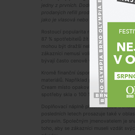
jedny z prvních. Dodnes si drží dominant
prodaných refill produktů na Notinu. Post
jako je vlasová nebo pleťová kosmetika,“
Rostoucí popularita refillů zapadá do š
87 % spotřebitelů žít udržitelněji, řada z 
mohou být dražší nebo méně dostupné. P
zákazníci nemusí volit mezi ekonomickou 
bývají často cenově výhodnější než náku
Kromě finanční úspory mohou náhradní ná
materiálů. Například při použití doplňo
Cream místo opakovaného nákupu nového
spotřeby skla o 100 %, kovu o 95 %, pla
Doplňovací náplně přitom nejsou trendem
posledních letech prosazuje také v oblas
potravin. Společným jmenovatelem je sn
toho, aby se zákazníci museli vzdát svý