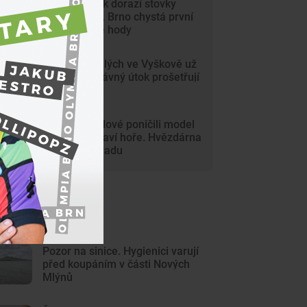
Na Svoboďák dorazí stovky
krojovaných. Brno chystá první
celoměstské hody
Gang nezletilých ve Vyškově už
dořádil. Nedávný útok prošetřují
kriminalisté
Mladí vandalové poničili model
Marsu na Kraví hoře. Hvězdárna
zařídila náhradu
ejnovější články
Pozor na sinice. Hygienici varují
před koupáním v části Nových
Mlýnů