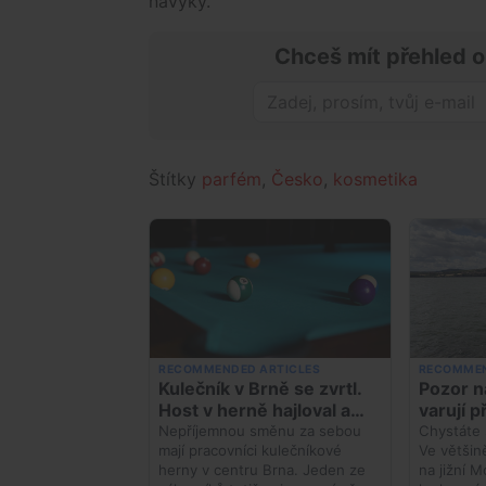
návyky.
Chceš mít přehled o
Štítky
parfém
,
Česko
,
kosmetika