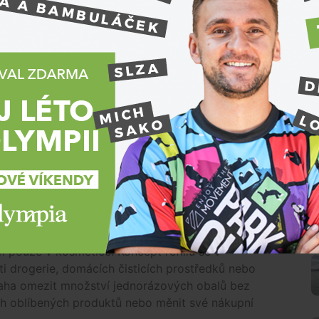
ní postavení a napříč trhy tvoří 84 % všech
upně se ale zájem rozšířil i do dalších kategorií,
říká PR manažerka Notina
Alexandra Išuninová
.
iršího trendu. Podle mezinárodních průzkumů chce až
nich však naráží na to, že ekologičtější alternativy
rávě doplňovací náplně jsou jedním z příkladů, kdy
a ekologickou variantou. Refill produkty totiž
p nového balení.
plně výrazně snížit i spotřebu obalových
vací náplně krému Lancôme Absolue Longevity Soft
 balení dochází podle údajů výrobce ke snížení
stu o 42 % a kartonu o 36 %.
N
 pouze v kosmetice. Koncept refillů se v
ti drogerie, domácích čisticích prostředků nebo
aha omezit množství jednorázových obalů bez
ch oblíbených produktů nebo měnit své nákupní