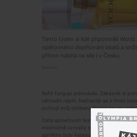
Tento týden si lidé připomněli World 
opětovného doplňování obalů a snižo
přitom nabírá na síle i v Česku.
Refill funguje jednoduše. Zákazník si p
náhradní náplň. Nejčastěji se s tímto ko
pořizují svůj oblíbený flakon pouze jedno
Data společnosti Notino ukazují, že pro
meziročně vzrostly o 60 %, přičemž nej
parfémy byly kategorií, ve které se refil