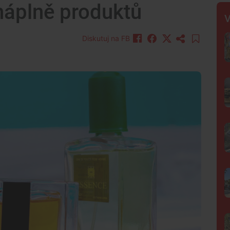
 náplně produktů
V
Diskutuj na FB