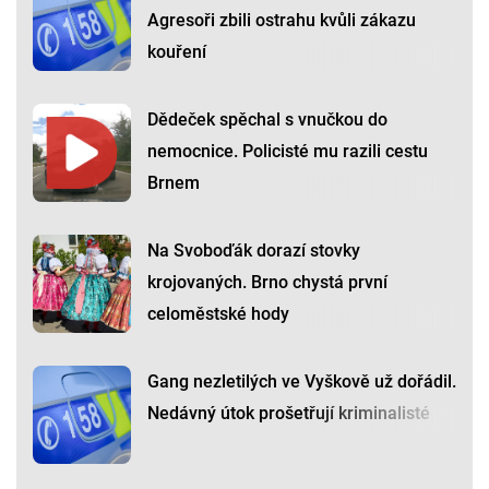
Agresoři zbili ostrahu kvůli zákazu
kouření
Dědeček spěchal s vnučkou do
nemocnice. Policisté mu razili cestu
Brnem
Na Svoboďák dorazí stovky
krojovaných. Brno chystá první
celoměstské hody
Gang nezletilých ve Vyškově už dořádil.
Nedávný útok prošetřují kriminalisté