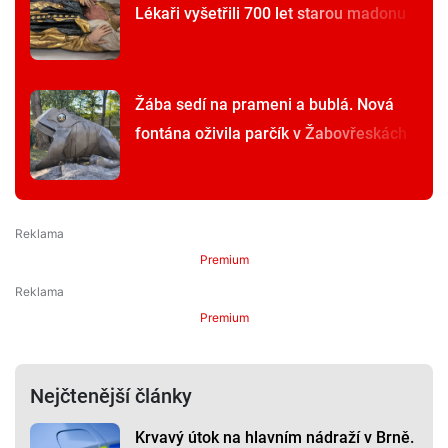
Lékaři vyšetřili 700 let starou madonu
Žába sedí na prameni a bublá. Nová
fontána oživila parčík v Žabovřeskách
Premium
Premium
Nejčtenější články
Krvavý útok na hlavním nádraží v Brně.