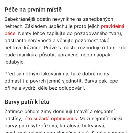
Péče na prvním místě
Sebekrásnější odstín nevynikne na zanedbaných
nehtech. Základem úspěchu je proto jejich
pravidelná
péče
. Nehty lehce zapilujte do požadovaného tvaru,
odstraňte nerovnosti a věnujte pozornost také
nehtové kůžičce. Právě ta často rozhoduje o tom, zda
bude manikúra působit upraveně, nebo naopak
ledabyle.
Před samotným lakováním je také dobré nehty
odmastit a povrch jemně sjednotit. Barva pak lépe
přilne a vydrží déle bez odlupování.
Barvy patří k létu
Zatímco během zimy dominují tmavší a elegantní
odstíny,
léto si žádá optimismus
. Mezi nejoblíbenější
barvy patří sytě růžová, korálová, tyrkysová,
limetkově zelená nebo slunečně žlutá. Skvěle vypadají