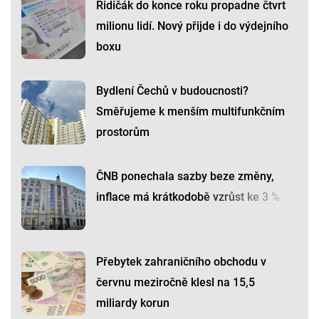
Řidičák do konce roku propadne čtvrt
milionu lidí. Nový přijde i do výdejního
boxu
Bydlení Čechů v budoucnosti?
Směřujeme k menším multifunkčním
prostorům
ČNB ponechala sazby beze změny,
inflace má krátkodobě vzrůst ke 3 %
Přebytek zahraničního obchodu v
červnu meziročně klesl na 15,5
miliardy korun