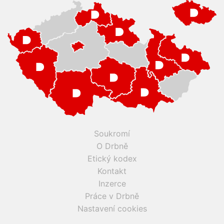
Soukromí
O Drbně
Etický kodex
Kontakt
Inzerce
Práce v Drbně
Nastavení cookies