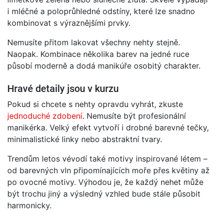
i mléčné a poloprůhledné odstíny, které lze snadno
kombinovat s výraznějšími prvky.
Nemusíte přitom lakovat všechny nehty stejně.
Naopak. Kombinace několika barev na jedné ruce
působí moderně a dodá manikúře osobitý charakter.
Hravé detaily jsou v kurzu
Pokud si chcete s nehty opravdu vyhrát, zkuste
jednoduché zdobení
. Nemusíte být profesionální
manikérka. Velký efekt vytvoří i drobné barevné tečky,
minimalistické linky nebo abstraktní tvary.
Trendům letos vévodí také motivy inspirované létem –
od barevných vln připomínajících moře přes květiny až
po ovocné motivy. Výhodou je, že každý nehet může
být trochu jiný a výsledný vzhled bude stále působit
harmonicky.