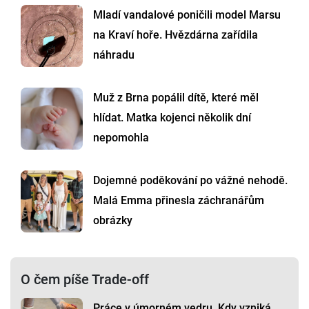
Mladí vandalové poničili model Marsu
na Kraví hoře. Hvězdárna zařídila
náhradu
Muž z Brna popálil dítě, které měl
hlídat. Matka kojenci několik dní
nepomohla
Dojemné poděkování po vážné nehodě.
Malá Emma přinesla záchranářům
obrázky
O čem píše Trade-off
Práce v úmorném vedru. Kdy vzniká