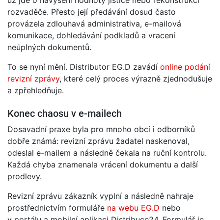
rozvaděče. Přesto její předávání dosud často
provázela zdlouhavá administrativa, e-mailová
komunikace, dohledávání podkladů a vracení
neúplných dokumentů.
To se nyní mění. Distributor EG.D zavádí
online podání
revizní zprávy
, které celý proces výrazně zjednodušuje
a zpřehledňuje.
Konec chaosu v e-mailech
Dosavadní praxe byla pro mnoho obcí i odborníků
dobře známá: revizní zprávu žadatel naskenoval,
odeslal e-mailem a následně čekala na ruční kontrolu.
Každá chyba znamenala vrácení dokumentu a další
prodlevy.
Revizní zprávu zákazník vyplní a následně nahraje
prostřednictvím formuláře
na webu EG.D
nebo
v portálu a mobilní aplikaci Distribuce24. Formulář je