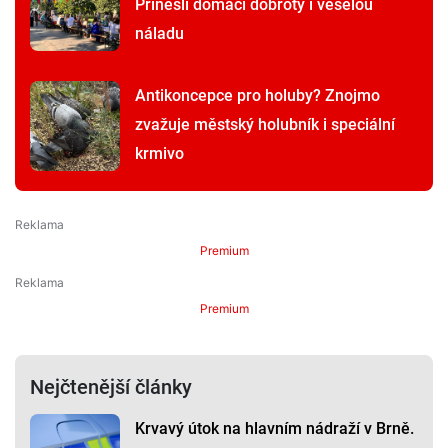
Přinesli domácí dobroty i veselou
náladu
Antikoncepce pro holuby? Znojmo
zvažuje městský holubník i speciální
krmivo
Premium
Premium
Nejčtenější články
Krvavý útok na hlavním nádraží v Brně.