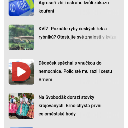
Agresoři zbili ostrahu kvůli zákazu
kouření
KVÍZ: Poznáte ryby českých řek a
rybníků? Otestujte své znalosti v kvízu
Dědeček spěchal s vnučkou do
nemocnice. Policisté mu razili cestu
Brnem
Na Svoboďák dorazí stovky
krojovaných. Brno chystá první
celoměstské hody