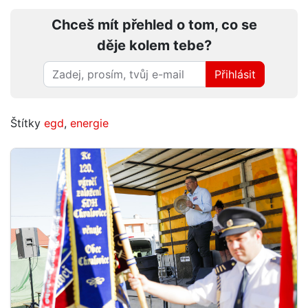
Chceš mít přehled o tom, co se
děje kolem tebe?
Přihlásit
Štítky
egd
,
energie