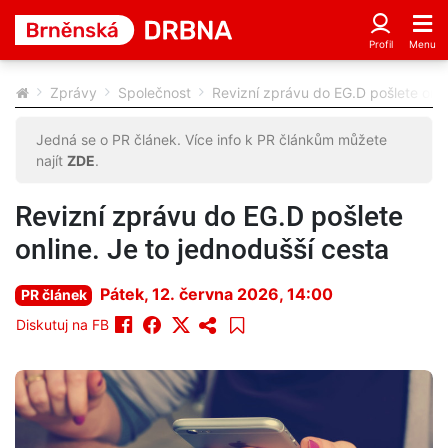
Zprávy
Společnost
Revizní zprávu do EG.D pošlete onli
Jedná se o PR článek. Více info k PR článkům můžete
najít
ZDE
.
Revizní zprávu do EG.D pošlete
online. Je to jednodušší cesta
Pátek, 12. června 2026, 14:00
PR článek
Diskutuj na FB