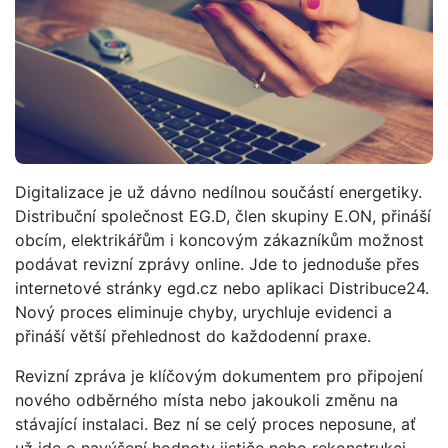
Digitalizace je už dávno nedílnou součástí energetiky.
Distribuční společnost EG.D, člen skupiny E.ON, přináší
obcím, elektrikářům i koncovým zákazníkům možnost
podávat revizní zprávy online. Jde to jednoduše přes
internetové stránky egd.cz nebo aplikaci Distribuce24.
Nový proces eliminuje chyby, urychluje evidenci a
přináší větší přehlednost do každodenní praxe.
Revizní zpráva je klíčovým dokumentem pro připojení
nového odběrného místa nebo jakoukoli změnu na
stávající instalaci. Bez ní se celý proces neposune, ať
už jde o navýšení hodnoty jističe nebo rekonstrukci