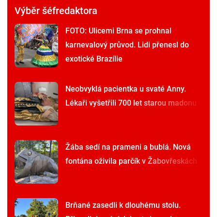
Výběr šéfredaktora
FOTO: Ulicemi Brna se prohnal
karnevalový průvod. Lidi přenesl do
exotické Brazílie
Neobvyklá pacientka u svaté Anny.
Lékaři vyšetřili 700 let starou madonu
Žába sedí na prameni a bublá. Nová
fontána oživila parčík v Žabovřeskách
Brňané zasedli k dlouhému stolu.