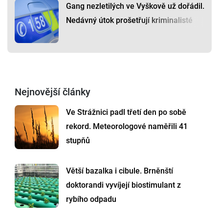
Gang nezletilých ve Vyškově už dořádil.
Nedávný útok prošetřují kriminalisté
Nejnovější články
Ve Strážnici padl třetí den po sobě
rekord. Meteorologové naměřili 41
stupňů
Větší bazalka i cibule. Brněnští
doktorandi vyvíjejí biostimulant z
rybího odpadu