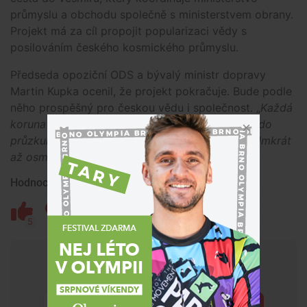
průmyslu a obchodu společně s ministerstvem obrany.
Projekt má za cíl propojit popularizaci vědy s
posilováním českého kosmického průmyslu.
Předseda opoziční ODS a bývalý ministr dopravy
Martin Kupka ocenil, že projekt pokračuje. Bude podle
něho prospěšný pro českou vědu i společnost. „
Každá
koruna investovaná do vesmírných technologií, do
průzkumu vesmíru, se vrací České republice sedmkrát
až osmkrát,“
řekl novinářům.
Hodnocení článku
5
1
Chceš mít přehled o tom, co se
děje kolem tebe?
Přihlásit