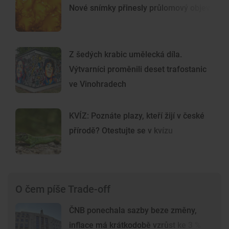
Nové snímky přinesly průlomový objev
Z šedých krabic umělecká díla.
Výtvarníci proměnili deset trafostanic
ve Vinohradech
KVÍZ: Poznáte plazy, kteří žijí v české
přírodě? Otestujte se v kvízu
O čem píše Trade-off
ČNB ponechala sazby beze změny,
inflace má krátkodobě vzrůst ke 3 %