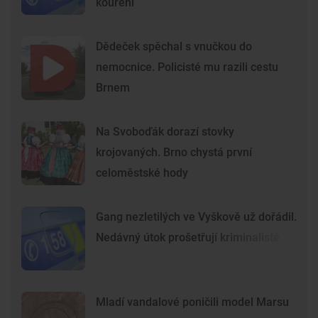
kouření
Dědeček spěchal s vnučkou do
nemocnice. Policisté mu razili cestu
Brnem
Na Svoboďák dorazí stovky
krojovaných. Brno chystá první
celoměstské hody
Gang nezletilých ve Vyškově už dořádil.
Nedávný útok prošetřují kriminalisté
Mladí vandalové poničili model Marsu