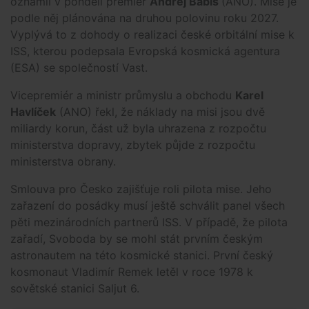
oznámil v pondělí premiér
Andrej Babiš
(ANO). Mise je
podle něj plánována na druhou polovinu roku 2027.
Vyplývá to z dohody o realizaci české orbitální mise k
ISS, kterou podepsala Evropská kosmická agentura
(ESA) se společností Vast.
Vicepremiér a ministr průmyslu a obchodu
Karel
Havlíček
(ANO) řekl, že náklady na misi jsou dvě
miliardy korun, část už byla uhrazena z rozpočtu
ministerstva dopravy, zbytek půjde z rozpočtu
ministerstva obrany.
Smlouva pro Česko zajišťuje roli pilota mise. Jeho
zařazení do posádky musí ještě schválit panel všech
pěti mezinárodních partnerů ISS. V případě, že pilota
zařadí, Svoboda by se mohl stát prvním českým
astronautem na této kosmické stanici. První český
kosmonaut Vladimír Remek letěl v roce 1978 k
sovětské stanici Saljut 6.