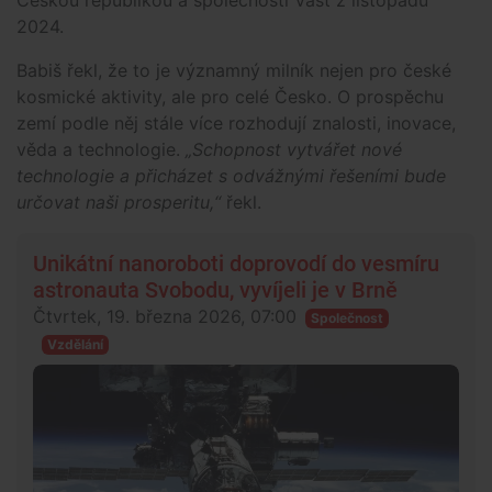
Českou republikou a společností Vast z listopadu
2024.
Babiš řekl, že to je významný milník nejen pro české
kosmické aktivity, ale pro celé Česko. O prospěchu
zemí podle něj stále více rozhodují znalosti, inovace,
věda a technologie.
„Schopnost vytvářet nové
technologie a přicházet s odvážnými řešeními bude
určovat naši prosperitu,“
řekl.
Unikátní nanoroboti doprovodí do vesmíru
astronauta Svobodu, vyvíjeli je v Brně
Čtvrtek, 19. března 2026, 07:00
Společnost
Vzdělání