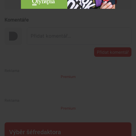
Komentáře
Přidat komentář
Premium
Premium
Výběr šéfredaktora