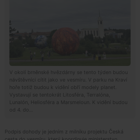
V okolí brněnské hvězdárny se tento týden budou
návštěvníci cítit jako ve vesmíru. V parku na Kraví
hoře totiž budou k vidění obří modely planet.
Vystavují se tentokrát Litosféra, Terralóna,
Lunalón, Heliosféra a Marsmeloun. K vidění budou
od 4. do...
Podpis dohody je jedním z milníku projektu Česká
cesta do vesmíru, který koordinuje ministerstvo