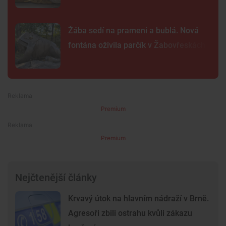
Žába sedí na prameni a bublá. Nová
fontána oživila parčík v Žabovřeskách
Premium
Premium
Nejčtenější články
Krvavý útok na hlavním nádraží v Brně.
Agresoři zbili ostrahu kvůli zákazu