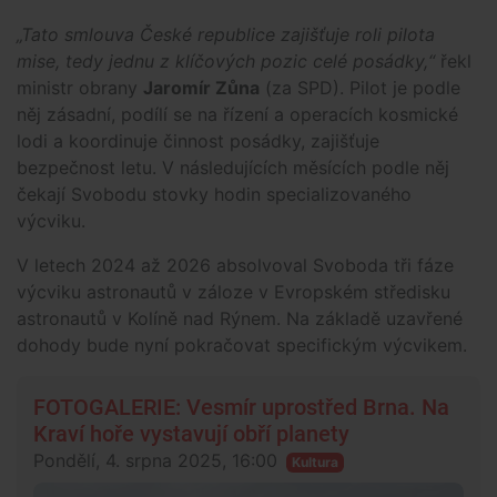
„Tato smlouva České republice zajišťuje roli pilota
mise, tedy jednu z klíčových pozic celé posádky,“
řekl
ministr obrany
Jaromír Zůna
(za SPD). Pilot je podle
něj zásadní, podílí se na řízení a operacích kosmické
lodi a koordinuje činnost posádky, zajišťuje
bezpečnost letu. V následujících měsících podle něj
čekají Svobodu stovky hodin specializovaného
výcviku.
V letech 2024 až 2026 absolvoval Svoboda tři fáze
výcviku astronautů v záloze v Evropském středisku
astronautů v Kolíně nad Rýnem. Na základě uzavřené
dohody bude nyní pokračovat specifickým výcvikem.
FOTOGALERIE: Vesmír uprostřed Brna. Na
Kraví hoře vystavují obří planety
Pondělí, 4. srpna 2025, 16:00
Kultura