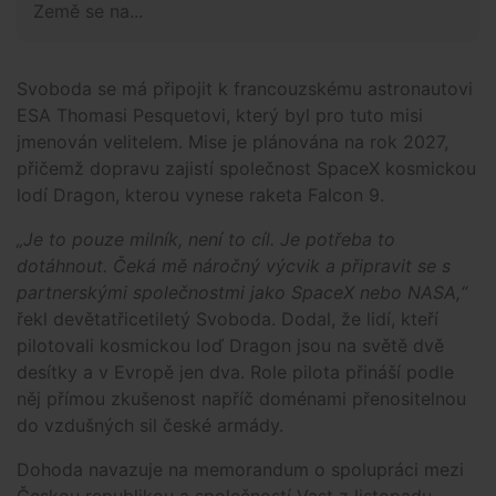
Země se na...
Svoboda se má připojit k francouzskému astronautovi
ESA Thomasi Pesquetovi, který byl pro tuto misi
jmenován velitelem. Mise je plánována na rok 2027,
přičemž dopravu zajistí společnost SpaceX kosmickou
lodí Dragon, kterou vynese raketa Falcon 9.
„Je to pouze milník, není to cíl. Je potřeba to
dotáhnout. Čeká mě náročný výcvik a připravit se s
partnerskými společnostmi jako SpaceX nebo NASA,“
řekl devětatřicetiletý Svoboda. Dodal, že lidí, kteří
pilotovali kosmickou loď Dragon jsou na světě dvě
desítky a v Evropě jen dva. Role pilota přináší podle
něj přímou zkušenost napříč doménami přenositelnou
do vzdušných sil české armády.
Dohoda navazuje na memorandum o spolupráci mezi