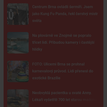
Centrum Brna ovládli šermíři. Jsem
jako Kung Fu Panda, řekl čerstvý mistr
světa
Na plovárně ve Znojmě se popralo
třicet lidí. Přibudou kamery i častější
hlídky
FOTO: Ulicemi Brna se prohnal
karnevalový průvod. Lidi přenesl do
exotické Brazílie
Neobvyklá pacientka u svaté Anny.
Lékaři vyšetřili 700 let starou madonu