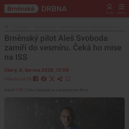
Zprávy
Společnost
Brněnský pilot Aleš Svoboda zamíří
Brněnský pilot Aleš Svoboda
zamíří do vesmíru. Čeká ho mise
na ISS
Úterý, 9. června 2026, 12:00
Diskutuj na FB
Autoři
ČTK
| Foto
Hvězdárna a planetárium Brno