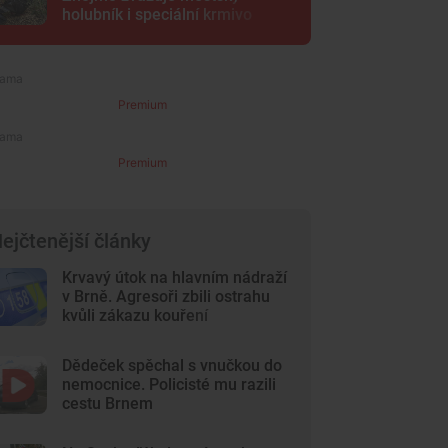
holubník i speciální krmivo
Premium
Premium
ejčtenější články
Krvavý útok na hlavním nádraží
v Brně. Agresoři zbili ostrahu
kvůli zákazu kouření
Dědeček spěchal s vnučkou do
nemocnice. Policisté mu razili
cestu Brnem