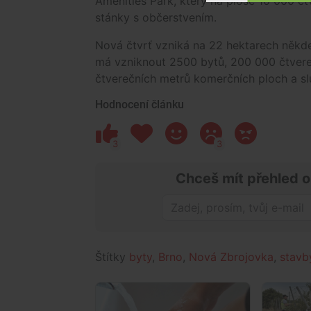
Amenities Park, který na ploše 10 000 čtv
stánky s občerstvením.
Nová čtvrť vzniká na 22 hektarech někd
má vzniknout 2500 bytů, 200 000 čtvere
čtverečních metrů komerčních ploch a sl
Hodnocení článku
3
3
Chceš mít přehled o
Štítky
byty
,
Brno
,
Nová Zbrojovka
,
stavb