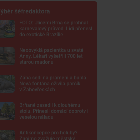
ýběr šéfredaktora
FOTO: Ulicemi Brna se prohnal
karnevalový průvod. Lidi přenesl
do exotické Brazílie
Neobvyklá pacientka u svaté
Anny. Lékaři vyšetřili 700 let
starou madonu
Žába sedí na prameni a bublá.
Nová fontána oživila parčík
v Žabovřeskách
Brňané zasedli k dlouhému
stolu. Přinesli domácí dobroty i
veselou náladu
Antikoncepce pro holuby?
Znojmo zvažuje městský