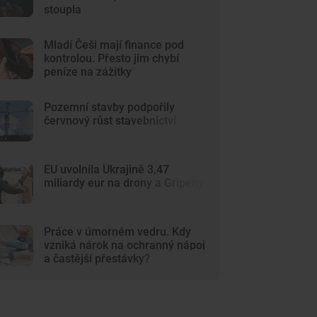
stoupla
Mladí Češi mají finance pod
kontrolou. Přesto jim chybí
peníze na zážitky
Pozemní stavby podpořily
červnový růst stavebnictví
EU uvolnila Ukrajině 3,47
miliardy eur na drony a Gripeny
Práce v úmorném vedru. Kdy
vzniká nárok na ochranný nápoj
a častější přestávky?