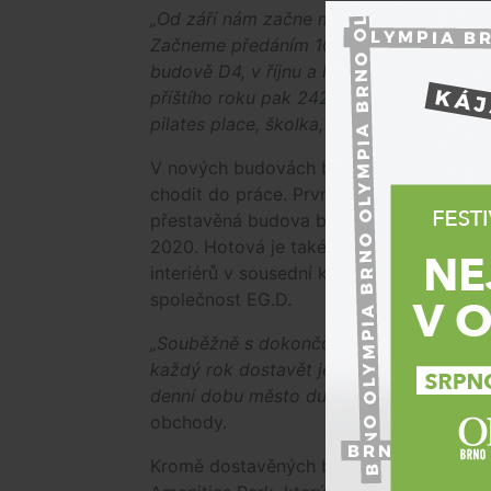
„Od září nám začne maraton předávání 
Začneme předáním 10.000 čtverečních me
budově D4, v říjnu a listopadu předáváme
příštího roku pak 242 bytů v rezidenci
pilates place, školka, supermarket a také
V nových budovách bude bydlet mezi 600
chodit do práce. První budovou dokončen
přestavěná budova bývalé nářaďovny, kam
2020. Hotová je také rekonstruovaná bud
interiérů v sousední kancelářské budově
společnost EG.D.
„Souběžně s dokončováním rozestavených
každý rok dostavět jeden obytný a jede
denní dobu město duchů,"
doplnil Pekní
obchody.
Kromě dostavěných budov na území Nové