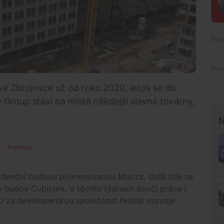
ové Zbrojovce už od roku 2020, letos se do
y Group staví na místě někdejší slavné továrny,
N
Premium
idenční budovu pojmenovanou Morizz, další lidé se
 budov Cubicum. V těchto týdnech končí práce i
kl za developerskou společnost ředitel rozvoje