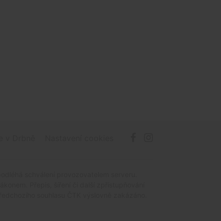
e v Drbně
Nastavení cookies
podléhá schválení provozovatelem serveru.
onem. Přepis, šíření či další zpřístupňování
z předchozího souhlasu ČTK výslovně zakázáno.