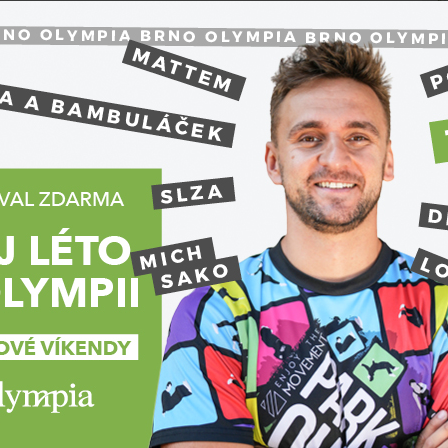
dokončených prostor novým nájemcům či majitelům.
trů kancelářských prostor společnosti EG.D v
 66 bytů v rezidenci Morizz, od ledna do října
 Cubicum a celou budovu Montowny, kde vznikne
 115 bytů nájemního bydlení,"
vyjmenoval Pekník.
 a 1000 lidí, další budou do Nové Zbrojovky
ou v areálu Nové Zbrojovky byl Z-office, tedy
 se první nájemci kanceláří nastěhovali v roce
ova někdejšího ředitelství Zbrojovky, končí úpravy
 D4, kam se na podzim má přestěhovat distribuční
 budov pracujeme na přípravě dalších. V plánu je
N
n komerční blok, aby ze Zbrojovky nebylo v žádnou
k. Byty a kanceláře budou doplňovat služby a
 Zbrojovky funguje curlingová hala a takzvaný