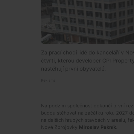
Za prací chodí lidé do kanceláří v N
čtvrti, kterou developer CPI Propert
nastěhují první obyvatelé.
Na podzim společnost dokončí první rez
budou stěhovat na začátku roku 2027 do
na dalších hrubých stavbách v areálu, ře
Nové Zbrojovky
Miroslav
Pekník
.