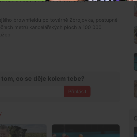
erečních metrů nabízí sportoviště, dětská hřiště i
ejšího brownfieldu po továrně Zbrojovka, postupně
čních metrů kancelářských ploch a 100 000
užeb.
 tom, co se děje kolem tebe?
Přihlásit
y
O