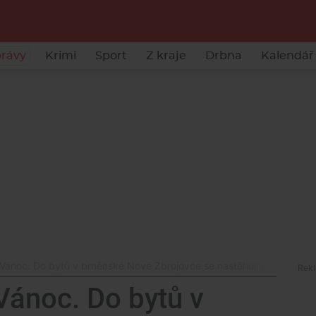
rávy
Krimi
Sport
Z kraje
Drbna
Kalendář 
Vánoc. Do bytů v brněnské Nové Zbrojovce se nastěhují první lidé
Vánoc. Do bytů v