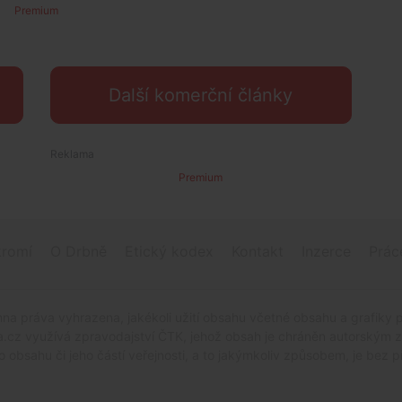
Premium
Další komerční články
Premium
romí
O Drbně
Etický kodex
Kontakt
Inzerce
Prác
na práva vyhrazena, jakékoli užití obsahu včetné obsahu a grafiky 
.cz využívá zpravodajství ČTK, jehož obsah je chráněn autorským zák
o obsahu či jeho částí veřejnosti, a to jakýmkoliv způsobem, je be