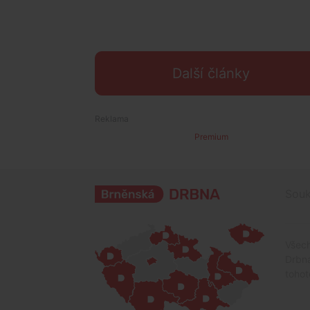
Další články
Premium
Souk
Všech
Drbna
tohot