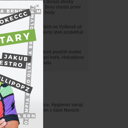
Na Svoboďák dorazí stovky
krojovaných. Brno chystá první
celoměstské hody
Gang nezletilých ve Vyškově už
dořádil. Nedávný útok prošetřují
kriminalisté
Mladí vandalové poničili model
Marsu na Kraví hoře. Hvězdárna
zařídila náhradu
ejnovější články
Pozor na sinice. Hygienici varují
před koupáním v části Nových
Mlýnů