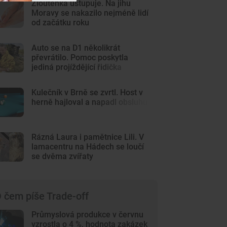
Žloutenka ustupuje. Na jihu
Moravy se nakazilo nejméně lidí
od začátku roku
Auto se na D1 několikrát
převrátilo. Pomoc poskytla
jediná projíždějící řidička
Kulečník v Brně se zvrtl. Host v
herně hajloval a napadl obsluhu
Rázná Laura i pamětnice Lili. V
lamacentru na Hádech se loučí
se dvěma zvířaty
 čem píše Trade-off
Průmyslová produkce v červnu
vzrostla o 4 %, hodnota zakázek