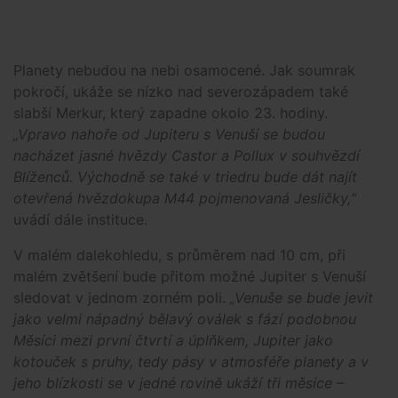
Planety nebudou na nebi osamocené. Jak soumrak
pokročí, ukáže se nízko nad severozápadem také
slabší Merkur, který zapadne okolo 23. hodiny.
„Vpravo nahoře od Jupiteru s Venuší se budou
nacházet jasné hvězdy Castor a Pollux v souhvězdí
Blíženců. Východně se také v triedru bude dát najít
otevřená hvězdokupa M44 pojmenovaná Jesličky,“
uvádí dále instituce.
V malém dalekohledu, s průměrem nad 10 cm, při
malém zvětšení bude přitom možné Jupiter s Venuší
sledovat v jednom zorném poli.
„Venuše se bude jevit
jako velmi nápadný bělavý oválek s fází podobnou
Měsíci mezi první čtvrtí a úplňkem, Jupiter jako
kotouček s pruhy, tedy pásy v atmosféře planety a v
jeho blízkosti se v jedné rovině ukáží tři měsíce –