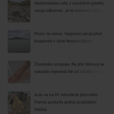
Nepřenášejte raky z vyschlých potoků,
varují odborníci. Je to extrémní riziko
Pozor na sinice. Hygienici varují před
koupáním v části Nových Mlýnů
Žloutenka ustupuje. Na jihu Moravy se
nakazilo nejméně lidí od začátku roku
Auto se na D1 několikrát převrátilo.
Pomoc poskytla jediná projíždějící
řidička