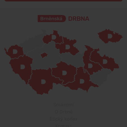
Soukromí
O Drbně
Etický kodex
Kontakt