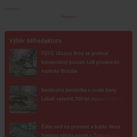
Premium
Výběr šéfredaktora
FOTO: Ulicemi Brna se prohnal
karnevalový průvod. Lidi přenesl do
exotické Brazílie
Neobvyklá pacientka u svaté Anny.
Lékaři vyšetřili 700 let starou madonu
Žába sedí na prameni a bublá. Nová
fontána oživila parčík v Žabovřeskách