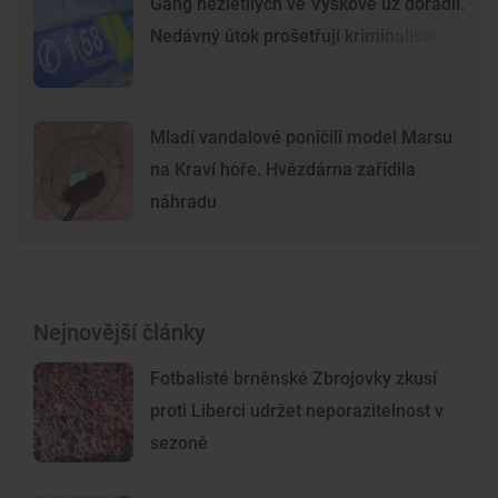
Gang nezletilých ve Vyškově už dořádil.
Nedávný útok prošetřují kriminalisté
Mladí vandalové poničili model Marsu
na Kraví hoře. Hvězdárna zařídila
náhradu
Nejnovější články
Fotbalisté brněnské Zbrojovky zkusí
proti Liberci udržet neporazitelnost v
sezoně