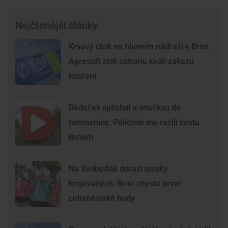
Nejčtenější články
Krvavý útok na hlavním nádraží v Brně.
Agresoři zbili ostrahu kvůli zákazu
kouření
Dědeček spěchal s vnučkou do
nemocnice. Policisté mu razili cestu
Brnem
Na Svoboďák dorazí stovky
krojovaných. Brno chystá první
celoměstské hody