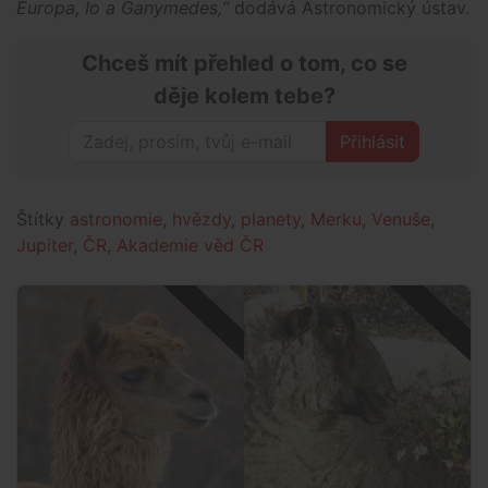
Europa, Io a Ganymedes,“
dodává Astronomický ústav.
Chceš mít přehled o tom, co se
děje kolem tebe?
Přihlásit
Štítky
astronomie
,
hvězdy
,
planety
,
Merku
,
Venuše
,
Jupiter
,
ČR
,
Akademie věd ČR