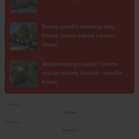
Brňané zasedli k dlouhému stolu.
Přinesli domácí dobroty i veselou
náladu
Antikoncepce pro holuby? Znojmo
zvažuje městský holubník i speciální
krmivo
Premium
Premium