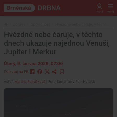
Zprávy
Společnost
Hvězdné nebe čaruje, v těchto dnec
Hvězdné nebe čaruje, v těchto
dnech ukazuje najednou Venuši,
Jupiter i Merkur
Úterý, 9. června 2026, 07:00
Diskutuj na FB
Autoři
Martina Petrášková
| Foto
Stellarium / Petr Horálek