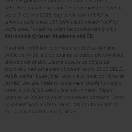
týdnů. K pěkné a v tomto přibližování rekordní
nebeské podívané se schýlí ve večerních hodinách v
úterý 9. června 2026, kdy se planety přiblíží na
úhlovou vzdálenost 1,5°, tedy asi tři měsíční úplňky
vedle sebe,“
uvádí na svém facebookovém profilu
Astronomický ústav
Akademie věd ČR
.
Maximální přiblížení sice nastane ještě za denního
světla ve 14:35, ale po soumraku budou planety ještě
úhlově dost blízko.
„Jasná dvojice se objeví za
soumraku nad západním obzorem okolo 21:30 SELČ,
slabší Jupiter bude jižně, tedy vlevo dole, od výrazně
jasnější Venuše. Vidět to bude velmi dobře i pouhým
okem a pro jejich velkou jasnost i z měst. Západ
nastane ve 23:30 za severozápadním obzorem. Dívat
se samozřejmě můžete i dnes, také to bude stát za
to,“
dodává Astronomický ústav.