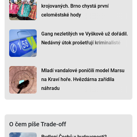
krojovaných. Brno chystá první
celoměstské hody
Gang nezletilých ve Vyškově už dořádil.
Nedávný útok prošetřují kriminalisté
Mladí vandalové poničili model Marsu
na Kraví hoře. Hvězdárna zařídila
náhradu
O čem píše Trade-off
Bydlení Čechů v budoucnosti?