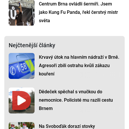
Centrum Brna ovládli šermíři. Jsem
jako Kung Fu Panda, řekl čerstvý mistr
světa
Nejčtenější články
Krvavý útok na hlavním nádraží v Brně.
Agresoři zbili ostrahu kvůli zákazu
kouření
Dědeček spěchal s vnučkou do
nemocnice. Policisté mu razili cestu
Brnem
Na Svoboďák dorazí stovky