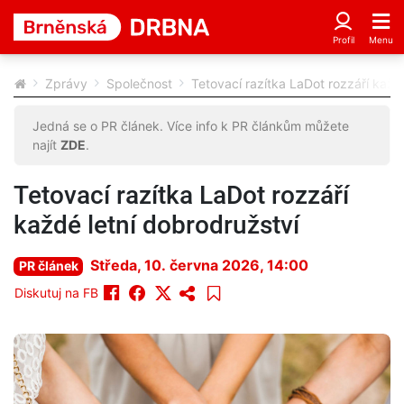
Zprávy
Společnost
Tetovací razítka LaDot rozzáří každ
Jedná se o PR článek. Více info k PR článkům můžete
najít
ZDE
.
Tetovací razítka LaDot rozzáří
každé letní dobrodružství
Středa, 10. června 2026, 14:00
PR článek
Diskutuj na FB