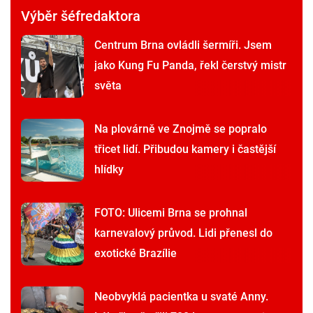
Výběr šéfredaktora
Centrum Brna ovládli šermíři. Jsem
jako Kung Fu Panda, řekl čerstvý mistr
světa
Na plovárně ve Znojmě se popralo
třicet lidí. Přibudou kamery i častější
hlídky
FOTO: Ulicemi Brna se prohnal
karnevalový průvod. Lidi přenesl do
exotické Brazílie
Neobvyklá pacientka u svaté Anny.