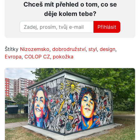
Chceš mít přehled o tom, co se
děje kolem tebe?
Přihlásit
Štítky
Nizozemsko
,
dobrodružství
,
styl
,
design
,
Evropa
,
COLOP CZ
,
pokožka