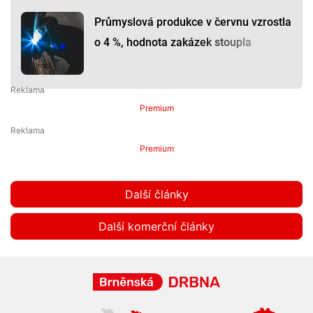
Průmyslová produkce v červnu vzrostla
o 4 %, hodnota zakázek stoupla
Premium
Premium
Další články
Další komerční články