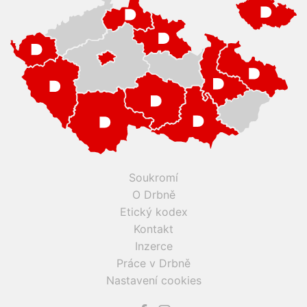
Soukromí
O Drbně
Etický kodex
Kontakt
Inzerce
Práce v Drbně
Nastavení cookies