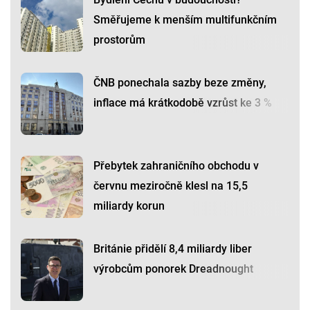
Směřujeme k menším multifunkčním
prostorům
ČNB ponechala sazby beze změny,
inflace má krátkodobě vzrůst ke 3 %
Přebytek zahraničního obchodu v
červnu meziročně klesl na 15,5
miliardy korun
Británie přidělí 8,4 miliardy liber
výrobcům ponorek Dreadnought