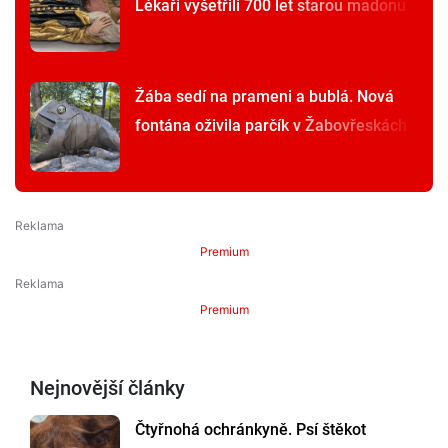
Lékaři vyšetřili 700 let starou madonu
Žába sedí na prameni a bublá. Nová
fontána oživila parčík v Žabovřeskách
Premium
Premium
Nejnovější články
Čtyřnohá ochránkyně. Psí štěkot