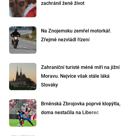
zachránil ženě život
Na Znojemsku zemřel motorkář.
Zřejmě nezvládl řízení
Zahraniční turisté méně míří na jižní
Moravu. Nejvíce však stále láká
Slováky
Brněnská Zbrojovka poprvé klopýtla,
doma nestačila na Liberec