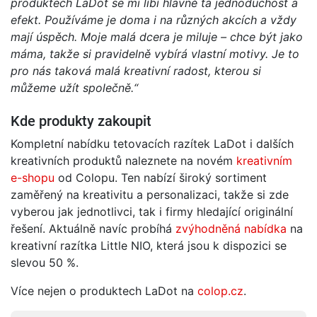
produktech LaDot se mi líbí hlavně ta jednoduchost a
efekt. Používáme je doma i na různých akcích a vždy
mají úspěch. Moje malá dcera je miluje – chce být jako
máma, takže si pravidelně vybírá vlastní motivy. Je to
pro nás taková malá kreativní radost, kterou si
můžeme užít společně.“
Kde produkty zakoupit
Kompletní nabídku tetovacích razítek LaDot i dalších
kreativních produktů naleznete na novém
kreativním
e-shopu
od Colopu. Ten nabízí široký sortiment
zaměřený na kreativitu a personalizaci, takže si zde
vyberou jak jednotlivci, tak i firmy hledající originální
řešení. Aktuálně navíc probíhá
zvýhodněná nabídka
na
kreativní razítka Little NIO, která jsou k dispozici se
slevou 50 %.
Více nejen o produktech LaDot na
colop.cz
.