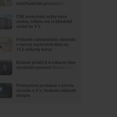
multifunkčním prostorům
ČNB ponechala sazby beze
změny, inflace má krátkodobě
vzrůst ke 3 %
Přebytek zahraničního obchodu
v červnu meziročně klesl na
15,5 miliardy korun
Británie přidělí 8,4 miliardy liber
výrobcům ponorek Dreadnought
Průmyslová produkce v červnu
vzrostla o 4 %, hodnota zakázek
stoupla