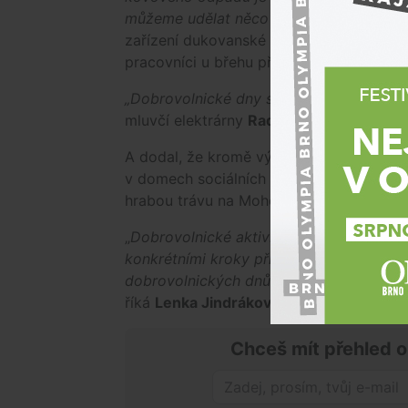
můžeme udělat něco pro přírodu v okolí 
zařízení dukovanské elektrárny. Kromě P
pracovníci u břehu přehrady třeba patník
„Dobrovolnické dny se konají každoročně 
mluvčí elektrárny
Radek Doležal.
A dodal, že kromě výše popsané úklidové
v domech sociálních služeb, pracují v zo
hrabou trávu na Mohelenské hadcové ste
„
Dobrovolnické aktivity, jako je úklid oko
konkrétními kroky přispívají k ochraně př
dobrovolnických dnů, do kterých se zam
říká
Lenka Jindráková
z útvaru diverzita
Chceš mít přehled o