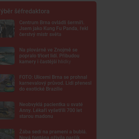
ýběr šéfredaktora
Centrum Brna ovládli šermíři.
Jsem jako Kung Fu Panda, řekl
čerstvý mistr světa
Na plovárně ve Znojmě se
popralo třicet lidí. Přibudou
kamery i častější hlídky
FOTO: Ulicemi Brna se prohnal
karnevalový průvod. Lidi přenesl
do exotické Brazílie
Neobvyklá pacientka u svaté
Anny. Lékaři vyšetřili 700 let
starou madonu
Žába sedí na prameni a bublá.
Nová fontána oživila parčík