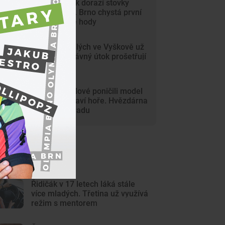
Na Svoboďák dorazí stovky
krojovaných. Brno chystá první
celoměstské hody
Gang nezletilých ve Vyškově už
dořádil. Nedávný útok prošetřují
kriminalisté
Mladí vandalové poničili model
Marsu na Kraví hoře. Hvězdárna
zařídila náhradu
ejnovější články
Řidičák v 17 letech láká stále
více mladých. Třetina už využívá
režim s mentorem