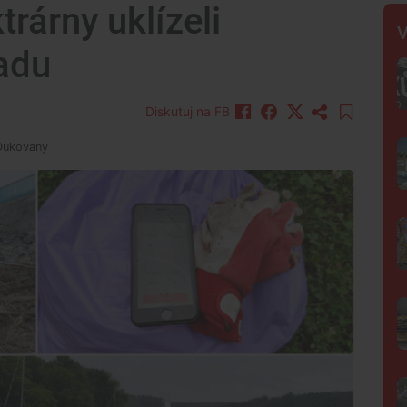
rárny uklízeli
V
adu
Diskutuj na FB
 Dukovany