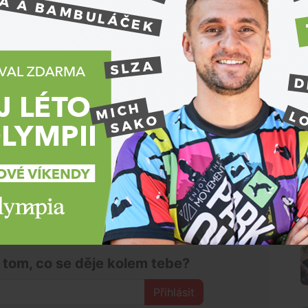
elektrárny,“
uvedl
Lukáš Svoboda
z útvaru péče o
ET lahví, plechovek či mikrotenových sáčků našli
 od silnice nebo dřevěné palety.
převážně v jarních a letních měsících,“
vyjmenoval
 aktivity zaměstnanci elektrárny pomáhají
ologických zahradách v Jihlavě a Brně či například
pi.
lí Dalešické přehrady, ukazují, jak naši zaměstnanci
írody. Tato akce se stala tradiční součástí
ěstnanci elektrárny Dukovany opakovaně zapojují,“
N
 a inkluze Skupiny ČEZ.
 tom, co se děje kolem tebe?
Přihlásit