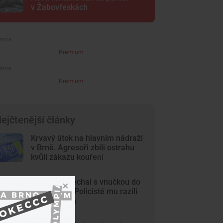
v Žabovřeskách
Premium
Premium
ejčtenější články
Krvavý útok na hlavním nádraží
v Brně. Agresoři zbili ostrahu
kvůli zákazu kouření
Dědeček spěchal s vnučkou do
nemocnice. Policisté mu razili
cestu Brnem