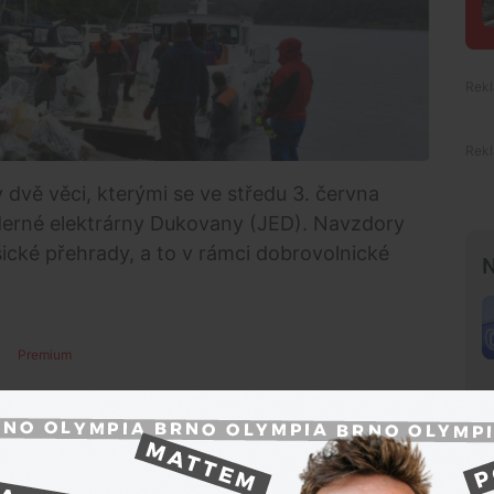
 dvě věci, kterými se ve středu 3. června
aderné elektrárny Dukovany (JED). Navzdory
ešické přehrady, a to v rámci dobrovolnické
N
Premium
ním aplikace Pomáhej pohybem od Nadace ČEZ.
dě jsem se zúčastnil už potřetí. Pozoruji, že
 plastového je bohužel pořád hodně. Jsem rád, že