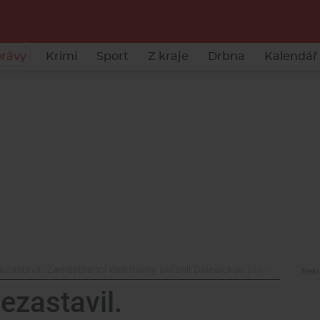
rávy
Krimi
Sport
Z kraje
Drbna
Kalendář 
 nezastavil. Zaměstnanci elektrárny uklízeli Dalešickou přehradu
nezastavil.