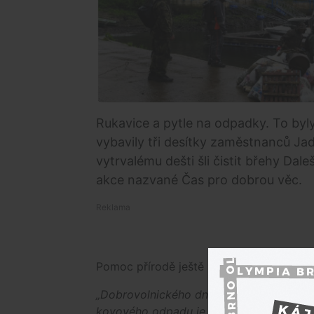
Rukavice a pytle na odpadky. To byly
vybavily tři desítky zaměstnanců J
vytrvalému dešti šli čistit břehy Dal
akce nazvané Čas pro dobrou věc.
Pomoc přírodě ještě zvýraznili zapoje
„Dobrovolnického dne na Dalešické přehra
kovového odpadu je každý rok méně, ale