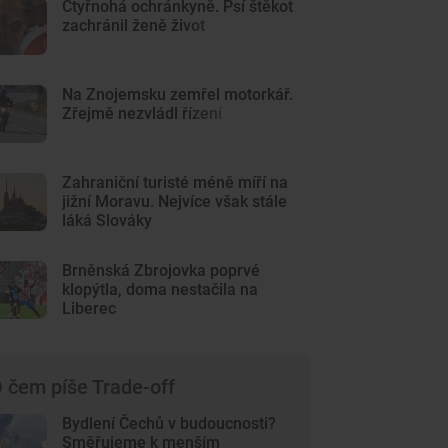
Čtyřnohá ochránkyně. Psí štěkot
zachránil ženě život
Na Znojemsku zemřel motorkář.
Zřejmě nezvládl řízení
Zahraniční turisté méně míří na
jižní Moravu. Nejvíce však stále
láká Slováky
Brněnská Zbrojovka poprvé
klopýtla, doma nestačila na
Liberec
 čem píše Trade-off
Bydlení Čechů v budoucnosti?
Směřujeme k menším