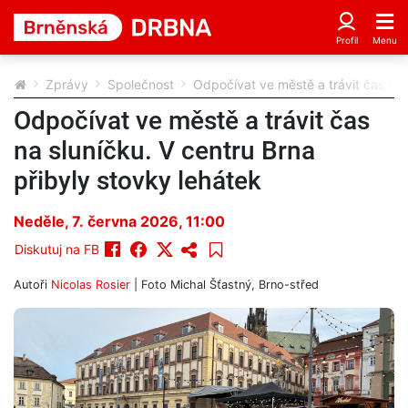
Zprávy
Společnost
Odpočívat ve městě a trávit čas na 
Odpočívat ve městě a trávit čas
na sluníčku. V centru Brna
přibyly stovky lehátek
Neděle, 7. června 2026, 11:00
Diskutuj na FB
Autoři
Nicolas Rosier
| Foto
Michal Šťastný, Brno-střed