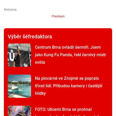
Premium
Výběr šéfredaktora
Centrum Brna ovládli šermíři. Jsem
jako Kung Fu Panda, řekl čerstvý mistr
světa
Na plovárně ve Znojmě se popralo
třicet lidí. Přibudou kamery i častější
hlídky
FOTO: Ulicemi Brna se prohnal