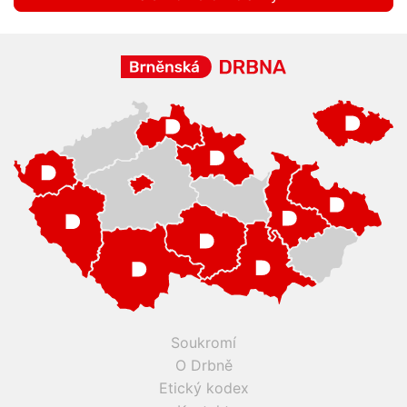
Soukromí
O Drbně
Etický kodex