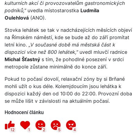
kulturních akcí či provozovatelům gastronomických
podniků,"
uvedla místostarostka
Ludmila
Oulehlová
(ANO).
Stovka lehátek se tak v nadcházejících měsících objeví
na Římském náměstí, kde se bude až do září promítat
letní kino. „
V současné době má městská část k
dispozici více než 800 lehátek,"
uvedl mluvčí radnice
Michal
Šťastný
s tím, že pohodlné posezení v srdci
metropole zůstane minimálně do konce září.
Pokud to počasí dovolí, relaxační zóny by si Brňané
mohli užít o kus déle. Kolemjdoucím jsou lehátka k
dispozici každý den od 10:00 do 22:00. Provozní doba
se může lišit v závislosti na aktuálním počasí.
Hodnocení článku
12
1
2
5
4