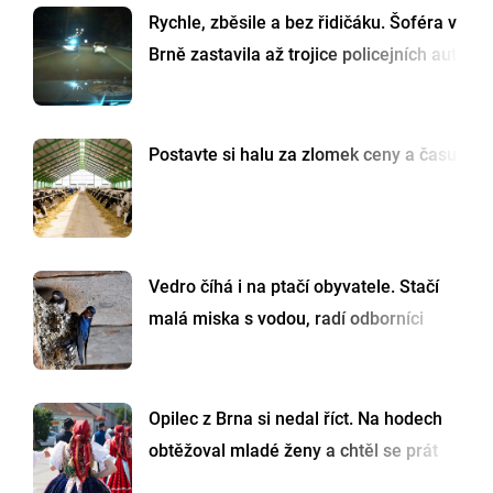
Rychle, zběsile a bez řidičáku. Šoféra v
Brně zastavila až trojice policejních aut
Postavte si halu za zlomek ceny a času
Vedro číhá i na ptačí obyvatele. Stačí
malá miska s vodou, radí odborníci
Opilec z Brna si nedal říct. Na hodech
obtěžoval mladé ženy a chtěl se prát