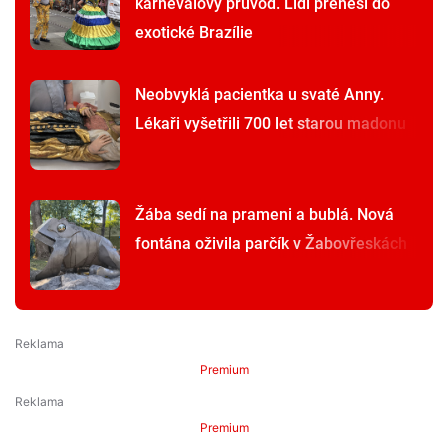
karnevalový průvod. Lidi přenesl do
exotické Brazílie
Neobvyklá pacientka u svaté Anny.
Lékaři vyšetřili 700 let starou madonu
Žába sedí na prameni a bublá. Nová
fontána oživila parčík v Žabovřeskách
Premium
Premium