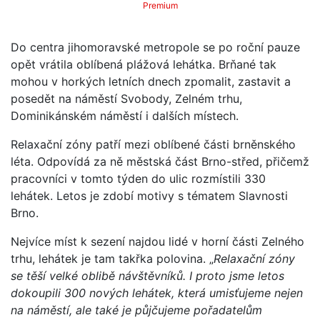
Premium
Do centra jihomoravské metropole se po roční pauze
opět vrátila oblíbená plážová lehátka. Brňané tak
mohou v horkých letních dnech zpomalit, zastavit a
posedět na náměstí Svobody, Zelném trhu,
Dominikánském náměstí i dalších místech.
Relaxační zóny patří mezi oblíbené části brněnského
léta. Odpovídá za ně městská část Brno-střed, přičemž
pracovníci v tomto týden do ulic rozmístili 330
lehátek. Letos je zdobí motivy s tématem Slavnosti
Brno.
Nejvíce míst k sezení najdou lidé v horní části Zelného
trhu, lehátek je tam takřka polovina. „
Relaxační zóny
se těší velké oblibě návštěvníků. I proto jsme letos
dokoupili 300 nových lehátek, která umisťujeme nejen
na náměstí, ale také je půjčujeme pořadatelům