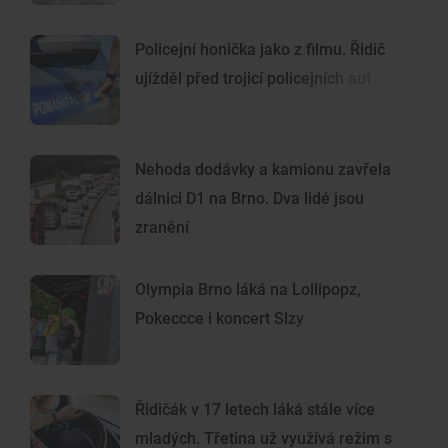
Policejní honička jako z filmu. Řidič
ujížděl před trojicí policejních aut
Nehoda dodávky a kamionu zavřela
dálnici D1 na Brno. Dva lidé jsou
zranění
Olympia Brno láká na Lollipopz,
Pokeccce i koncert Slzy
Řidičák v 17 letech láká stále více
mladých. Třetina už využívá režim s