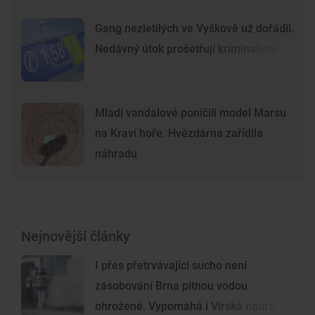
Gang nezletilých ve Vyškově už dořádil.
Nedávný útok prošetřují kriminalisté
Mladí vandalové poničili model Marsu
na Kraví hoře. Hvězdárna zařídila
náhradu
Nejnovější články
I přes přetrvávající sucho není
zásobování Brna pitnou vodou
ohrožené. Vypomáhá i Vírská nádrž