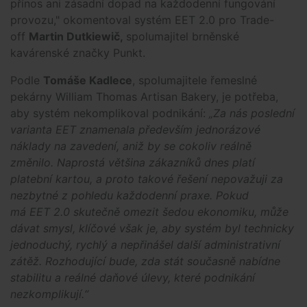
přínos ani zásadní dopad na každodenní fungování
provozu," okomentoval systém EET 2.0 pro Trade-
off
Martin Dutkiewič,
spolumajitel brněnské
kavárenské značky Punkt.
Podle
Tomáše Kadlece
, spolumajitele řemeslné
pekárny William Thomas Artisan Bakery, je potřeba,
aby systém nekomplikoval podnikání:
„Za nás poslední
varianta EET znamenala především jednorázové
náklady na zavedení, aniž by se cokoliv reálně
změnilo. Naprostá většina zákazníků dnes platí
platební kartou, a proto takové řešení nepovažuji za
nezbytné z pohledu každodenní praxe. Pokud
má EET 2.0 skutečně omezit šedou ekonomiku, může
dávat smysl, klíčové však je, aby systém byl technicky
jednoduchý, rychlý a nepřinášel další administrativní
zátěž. Rozhodující bude, zda stát současně nabídne
stabilitu a reálné daňové úlevy, které podnikání
nezkomplikují.“