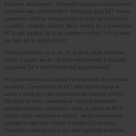
polovina dotázaných. Výraznější podporu má evidence
zejména mezi staršími lidmi. Pokud by byla EET znovu
zavedena, většina veřejnosti by si přála její zachování i
v dalším volebním období. Beze změny by ji ponechalo
47 % lidí, dalších 30 % by systém rozšířilo. Pro zrušení
by bylo 24 % respondentů.
Šetření proběhlo od 5. do 12. května 2026 metodou
CAWI. Zapojilo se do něj 805 respondentů z dospělé
populace ČR a 450 živnostníků a podnikatelů.
Pro podnikatele jsou zásadní přehlednost a kontinuita
systému. „Zavedení nové EET nás nepřekvapuje a
samo o sobě pro nás nepředstavuje zásadní změnu.
Od jejího prvního zavedení se výrazně proměnilo
platební chování zákazníků – dnes je přibližně 95 %
našich tržeb realizováno kartou, takže elektronický
záznam u naprosté většiny transakcí již existuje.
Samotná evidence proto pro nás nepřináší praktický