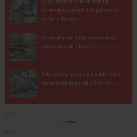
FOTO: Ulicemi Brna se prohnal
karnevalový průvod. Lidi přenesl do
exotické Brazílie
Neobvyklá pacientka u svaté Anny.
Lékaři vyšetřili 700 let starou madonu
Žába sedí na prameni a bublá. Nová
fontána oživila parčík v Žabovřeskách
Premium