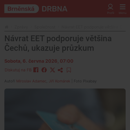
Zprávy
Společnost
Návrat EET podporuje většina Čech
Návrat EET podporuje většina
Čechů, ukazuje průzkum
Sobota, 6. června 2026, 07:00
Diskutuj na FB
Autoři
Miroslav Adamec
,
Jiří Komárek
| Foto
Pixabay