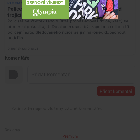
Komentáře
Přidat komentář
Zatím zde nejsou vloženy žádné komentáře.
Premium