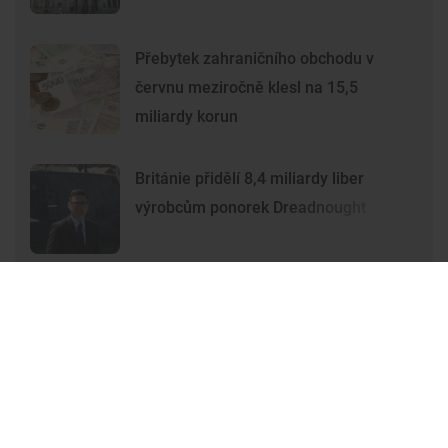
Přebytek zahraničního obchodu v
červnu meziročně klesl na 15,5
miliardy korun
Británie přidělí 8,4 miliardy liber
výrobcům ponorek Dreadnought
Premium
Premium
Další články