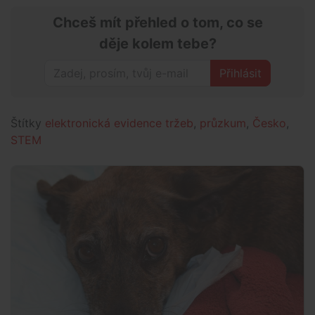
Chceš mít přehled o tom, co se
děje kolem tebe?
Přihlásit
Štítky
elektronická evidence tržeb
,
průzkum
,
Česko
,
STEM