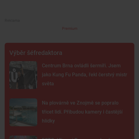
Premium
Výběr šéfredaktora
Centrum Brna ovládli šermíři. Jsem
jako Kung Fu Panda, řekl čerstvý mistr
světa
Na plovárně ve Znojmě se popralo
třicet lidí. Přibudou kamery i častější
hlídky