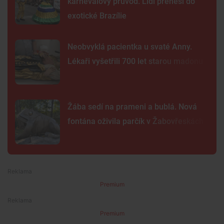
karnevalový průvod. Lidi přenesl do
exotické Brazílie
Neobvyklá pacientka u svaté Anny.
Lékaři vyšetřili 700 let starou madonu
Žába sedí na prameni a bublá. Nová
fontána oživila parčík v Žabovřeskách
Premium
Premium