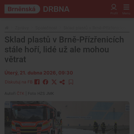
Zprávy
Společnost
Sklad plastů v Brně-Přízřenicích stál
Sklad plastů v Brně-Přízřenicích
stále hoří, lidé už ale mohou
větrat
Úterý, 21. dubna 2026, 09:30
Diskutuj na FB
Autoři
ČTK
| Foto
HZS JMK