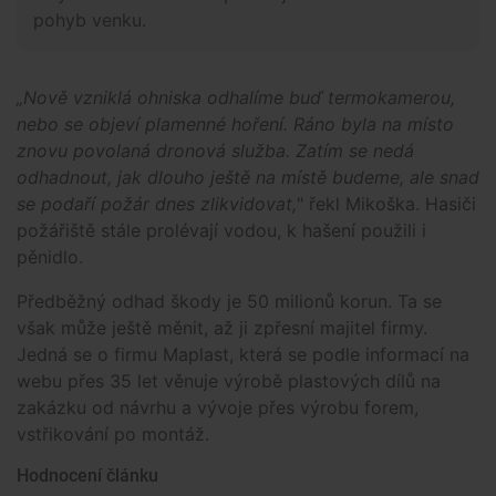
pohyb venku.
„Nově vzniklá ohniska odhalíme buď termokamerou,
nebo se objeví plamenné hoření. Ráno byla na místo
znovu povolaná dronová služba. Zatím se nedá
odhadnout, jak dlouho ještě na místě budeme, ale snad
se podaří požár dnes zlikvidovat,
" řekl Mikoška. Hasiči
požářiště stále prolévají vodou, k hašení použili i
pěnidlo.
Předběžný odhad škody je 50 milionů korun. Ta se
však může ještě měnit, až ji zpřesní majitel firmy.
Jedná se o firmu Maplast, která se podle informací na
webu přes 35 let věnuje výrobě plastových dílů na
zakázku od návrhu a vývoje přes výrobu forem,
vstřikování po montáž.
Hodnocení článku