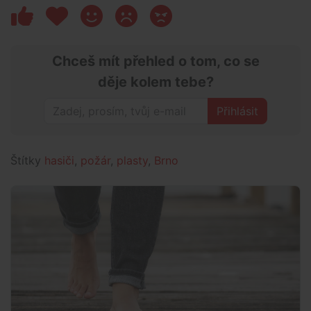
Chceš mít přehled o tom, co se
děje kolem tebe?
Přihlásit
Štítky
hasiči
,
požár
,
plasty
,
Brno