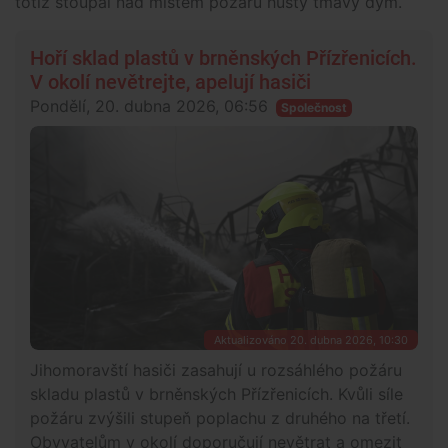
totiž stoupal nad místem požáru hustý tmavý dým.
Hoří sklad plastů v brněnských Přízřenicích.
V okolí nevětrejte, apelují hasiči
Pondělí, 20. dubna 2026, 06:56
Společnost
Aktualizováno 20. dubna 2026, 10:30
Jihomoravští hasiči zasahují u rozsáhlého požáru
skladu plastů v brněnských Přízřenicích. Kvůli síle
požáru zvýšili stupeň poplachu z druhého na třetí.
Obyvatelům v okolí doporučují nevětrat a omezit