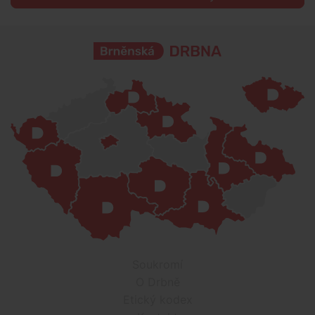
Soukromí
O Drbně
Etický kodex