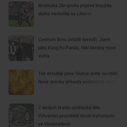
Brněnská Zbrojovka poprvé klopýtla,
doma nestačila na Liberec
Centrum Brna ovládli šermíři. Jsem
jako Kung Fu Panda, řekl čerstvý mistr
světa
Tak detailně jsme Slunce ještě neviděli.
Nové snímky přinesly průlomový objev
Z šedých krabic umělecká díla.
Výtvarníci proměnili deset trafostanic
ve Vinohradech