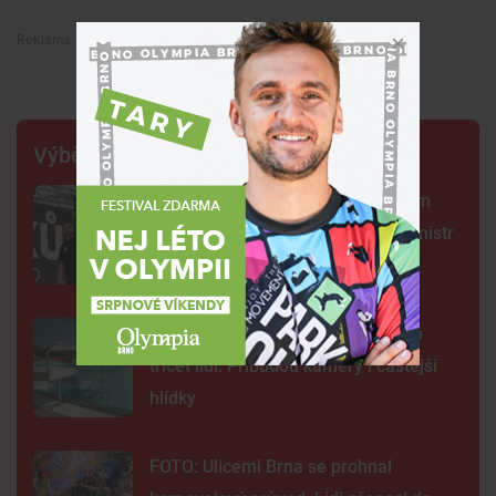
Premium
Výběr šéfredaktora
Centrum Brna ovládli šermíři. Jsem
jako Kung Fu Panda, řekl čerstvý mistr
světa
Na plovárně ve Znojmě se popralo
třicet lidí. Přibudou kamery i častější
hlídky
FOTO: Ulicemi Brna se prohnal