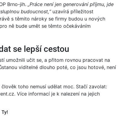
OP Brno-jih.
„Práce není jen generování příjmu, jde
ysluplnou budoucnost,“
uzavírá příležitost
právě s těmito nároky se firmy budou u nových
é pro ně bude umět se těmto očekáváním
dat se lepší cestou
tí umožnili učit se, a přitom rovnou pracovat na
zůstanou viditelné dlouho poté, co jsou hotové, není
 člověk toho nemusí udělat moc. Stačí zavolat:
t.cz. Více informací je k nalezení na jejich
 Ty!