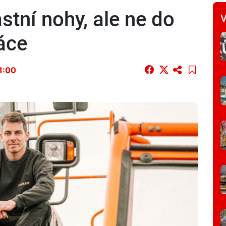
astní nohy, ale ne do
V
áce
11:00