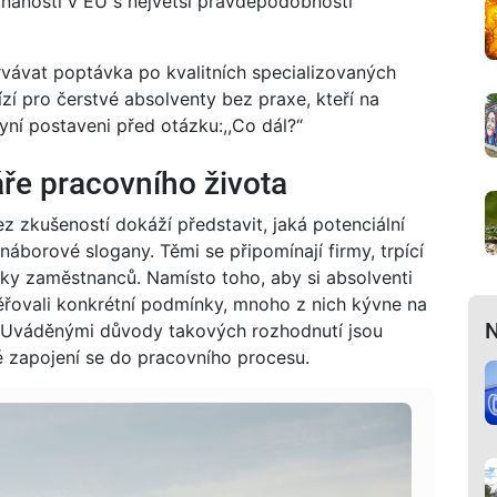
tnanosti v EU s největší pravděpodobností
rvávat poptávka po kvalitních specializovaných
bízí pro čerstvé absolventy bez praxe, kteří na
yní postaveni před otázku:,,Co dál?“
čáře pracovního života
bez zkušeností dokáží představit, jaká potenciální
náborové slogany. Těmi se připomínají firmy, trpící
ky zaměstnanců. Namísto toho, aby si absolventi
ěřovali konkrétní podmínky, mnoho z nich kývne na
N
u. Uváděnými důvody takových rozhodnutí jsou
hlé zapojení se do pracovního procesu.