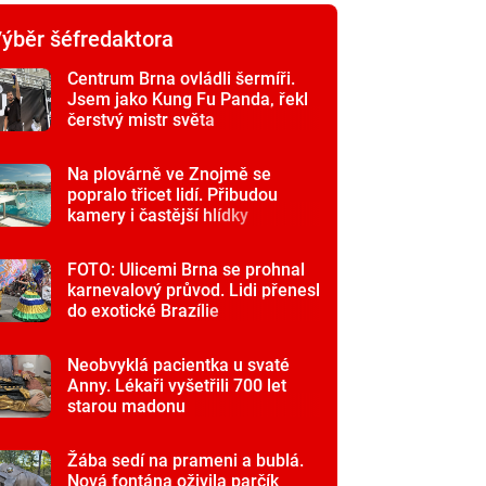
ýběr šéfredaktora
Centrum Brna ovládli šermíři.
Jsem jako Kung Fu Panda, řekl
čerstvý mistr světa
Na plovárně ve Znojmě se
popralo třicet lidí. Přibudou
kamery i častější hlídky
FOTO: Ulicemi Brna se prohnal
karnevalový průvod. Lidi přenesl
do exotické Brazílie
Neobvyklá pacientka u svaté
Anny. Lékaři vyšetřili 700 let
starou madonu
Žába sedí na prameni a bublá.
Nová fontána oživila parčík