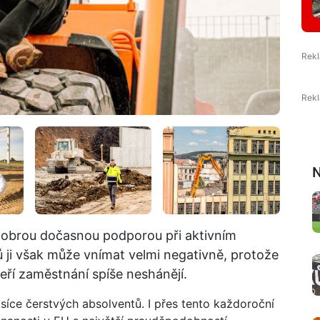
N
dobrou dočasnou podporou při aktivním
 ji však může vnímat velmi negativně, protože
teří zaměstnání spíše neshánějí.
tisíce čerstvých absolventů. I přes tento každoroční