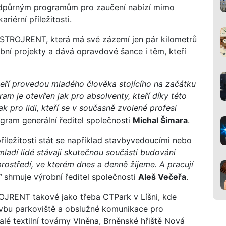
 podpůrným programům pro zaučení nabízí mimo
riérní příležitosti.
STROJRENT, která má své zázemí jen pár kilometrů
bní projekty a dává opravdové šance i těm, kteří
teří provedou mladého člověka stojícího na začátku
am je otevřen jak pro absolventy, kteří díky této
tak pro lidi, kteří se v současně zvolené profesi
ogram generální ředitel společnosti
Michal Šimara
.
 příležitosti stát se například stavbyvedoucími nebo
mladí lidé stávají skutečnou součástí budování
prostředí, ve kterém dnes a denně žijeme. A pracují
“
shrnuje výrobní ředitel společnosti
Aleš Večeřa
.
JRENT takové jako třeba CTPark v Líšni, kde
tavbu parkoviště a obslužné komunikace pro
lé textilní továrny Vlněna, Brněnské hřiště Nová