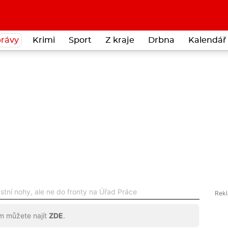
rávy
Krimi
Sport
Z kraje
Drbna
Kalendář 
astní nohy, ale ne do fronty na Úřad Práce
ům můžete najít
ZDE
.