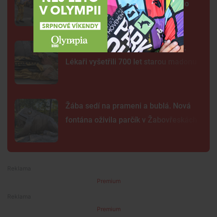
karnevalový průvod. Lidi přenesl do
exotické Brazílie
Neobvyklá pacientka u svaté Anny.
Lékaři vyšetřili 700 let starou madonu
Žába sedí na prameni a bublá. Nová
fontána oživila parčík v Žabovřeskách
Premium
Premium