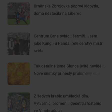
Brněnská Zbrojovka poprvé klopýtla,
doma nestačila na Liberec
Centrum Brna ovládli šermíři. Jsem
jako Kung Fu Panda, řekl čerstvý mistr
světa
Tak detailně jsme Slunce ještě neviděli.
Nové snímky přinesly průlomový objev
Z šedých krabic umělecká díla.
Výtvarníci proměnili deset trafostanic
ve Vinohradech