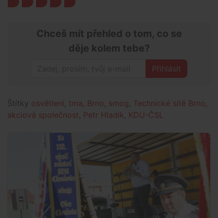
Chceš mít přehled o tom, co se
děje kolem tebe?
Přihlásit
Štítky
osvětlení
,
tma
,
Brno
,
smog
,
Technické sítě Brno
,
akciová společnost
,
Petr Hladík
,
KDU-ČSL