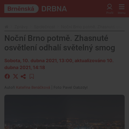
Zprávy
Společnost
Noční Brno potmě. Zhasnuté osvětle
Noční Brno potmě. Zhasnuté
osvětlení odhalí světelný smog
Sobota, 10. dubna 2021, 13:00
, aktualizováno 10.
dubna 2021, 14:18
Autoři
Kateřina Benáčková
| Foto
Pavel Gabzdyl