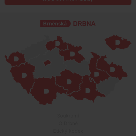
Soukromí
O Drbně
Etický kodex