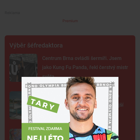
Premium
Výběr šéfredaktora
Centrum Brna ovládli šermíři. Jsem
jako Kung Fu Panda, řekl čerstvý mistr
světa
Na plovárně ve Znojmě se popralo
třicet lidí. Přibudou kamery i častější
hlídky
FOTO: Ulicemi Brna se prohnal