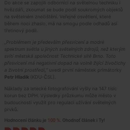
Do akce se zapojili odborníci na světelnou techniku i
hvězdáři, zkoumat se bude podíl soukromých objektů
na světelném znečištění. Veřejné osvětlení, které
během noci zhaslo, má na smogu podle odhadů asi
třetinový podíl.
„Problémem je především přesvícení a modré
spektrum světla u jiných světelných zdrojů, než kterým
svítí městská společnost Technické sítě Brno. Toto
přesvícení má negativní dopad na volně žijící živočichy
a životní prostředí,“
uvedl první náměstek primátorky
Petr Hladík
(KDU-ČSL).
Náklady za letecké fotografování vyšly na 147 tisíc
korun bez DPH. Výsledky průzkumu může město v
budoucnosti využít pro regulaci užívání světelných
prvků.
Hodnocení článku je
100 %
. Ohodnoť článek i Ty!