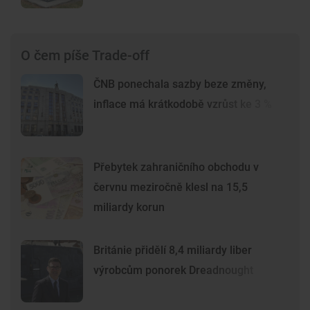
O čem píše Trade-off
ČNB ponechala sazby beze změny,
inflace má krátkodobě vzrůst ke 3 %
Přebytek zahraničního obchodu v
červnu meziročně klesl na 15,5
miliardy korun
Británie přidělí 8,4 miliardy liber
výrobcům ponorek Dreadnought