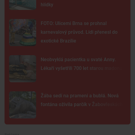
hlídky
FOTO: Ulicemi Brna se prohnal
karnevalový průvod. Lidi přenesl do
exotické Brazílie
Neobvyklá pacientka u svaté Anny.
Lékaři vyšetřili 700 let starou madonu
Žába sedí na prameni a bublá. Nová
fontána oživila parčík v Žabovřeskách