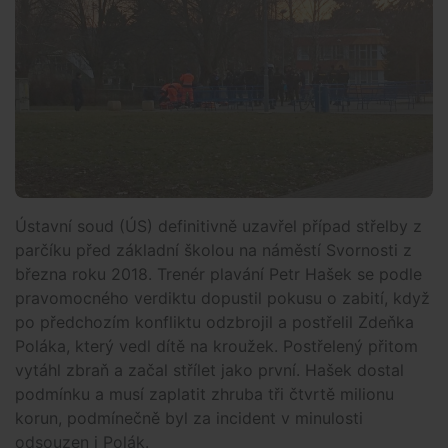
Ústavní soud (ÚS) definitivně uzavřel případ střelby z
parčíku před základní školou na náměstí Svornosti z
března roku 2018. Trenér plavání Petr Hašek se podle
pravomocného verdiktu dopustil pokusu o zabití, když
po předchozím konfliktu odzbrojil a postřelil Zdeňka
Poláka, který vedl dítě na kroužek. Postřelený přitom
vytáhl zbraň a začal střílet jako první. Hašek dostal
podmínku a musí zaplatit zhruba tři čtvrtě milionu
korun, podmínečně byl za incident v minulosti
odsouzen i Polák.