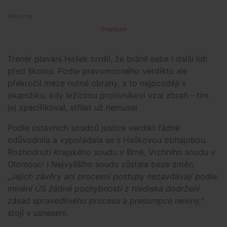
Premium
Trenér plavání Hašek tvrdil, že bránil sebe i další lidi
před školou. Podle pravomocného verdiktu ale
překročil meze nutné obrany, a to nejpozději v
okamžiku, kdy ležícímu protivníkovi vzal zbraň - tím
jej zpacifikoval, střílet už nemusel.
Podle ústavních soudců justice verdikt řádně
odůvodnila a vypořádala se s Haškovou obhajobou.
Rozhodnutí Krajského soudu v Brně, Vrchního soudu v
Olomouci i Nejvyššího soudu zůstala beze změn.
„Jejich závěry ani procesní postupy nezavdávají podle
mínění ÚS žádné pochybnosti z hlediska dodržení
zásad spravedlivého procesu a presumpce neviny,"
stojí v usnesení.