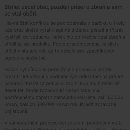
Střílet začal otec, později přišel o zbraň a sám
se stal obětí
Hlavní část konfliktu se pak odehrála v parčíku u školy,
kde otec dítěte vytáhl legálně drženou pistoli a třikrát
vystřelil do vzduchu. Hašek mu po rvačce vzal zbraň a
střelil jej do hrudníku. Podle pravomocného verdiktu
střílel v situaci, kdy už to nebylo pro zpacifikování
agresora nezbytné.
Hašek byl původně podezřelý z pokusu o vraždu.
Trest tří let vězení s podmíněným odkladem na pět let
nakonec dostal za pokus o zabití, kde mu hrozilo až
deset let. Podle rozhodnutí Hašek také musí
postřelenému zaplatit nemajetkovou újmu asi 180.000
korun, dalších 580.000 korun má uhradit zdravotní
pojišťovně.
V samostatném procesu byl souzen i postřelený muž.
Krajský soud v Brně mu za výtržnictví uložil rok vězení