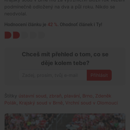
podmínečně odložený na dva a půl roku. Nikdo se
neodvolal.
Hodnocení článku je
42 %
. Ohodnoť článek i Ty!
Chceš mít přehled o tom, co se
děje kolem tebe?
Přihlásit
Štítky
ústavní soud
,
zbraň
,
plavání
,
Brno
,
Zdeněk
Polák
,
Krajský soud v Brně
,
Vrchní soud v Olomouci