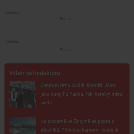
Premium
Premium
Výběr šéfredaktora
Centrum Brna ovládli šermíři. Jsem
jako Kung Fu Panda, řekl čerstvý mistr
světa
Na plovárně ve Znojmě se popralo
třicet lidí. Přibudou kamery i častější