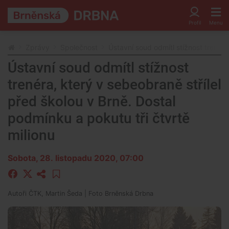
Zprávy
Společnost
Ústavní soud odmítl stížnost trenéra
Ústavní soud odmítl stížnost
trenéra, který v sebeobraně střílel
před školou v Brně. Dostal
podmínku a pokutu tři čtvrtě
milionu
Sobota, 28. listopadu 2020, 07:00
Autoři
ČTK, Martin Šeda
| Foto
Brněnská Drbna