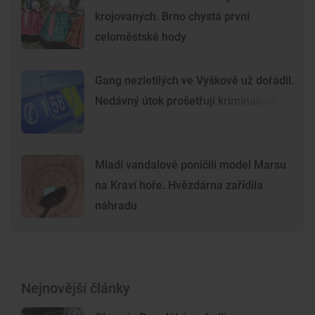
krojovaných. Brno chystá první
celoměstské hody
Gang nezletilých ve Vyškově už dořádil.
Nedávný útok prošetřují kriminalisté
Mladí vandalové poničili model Marsu
na Kraví hoře. Hvězdárna zařídila
náhradu
Nejnovější články