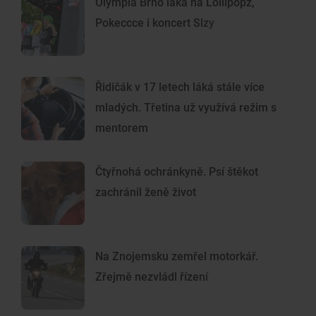
Olympia Brno láká na Lollipopz,
Pokeccce i koncert Slzy
Řidičák v 17 letech láká stále více
mladých. Třetina už využívá režim s
mentorem
Čtyřnohá ochránkyně. Psí štěkot
zachránil ženě život
Na Znojemsku zemřel motorkář.
Zřejmě nezvládl řízení