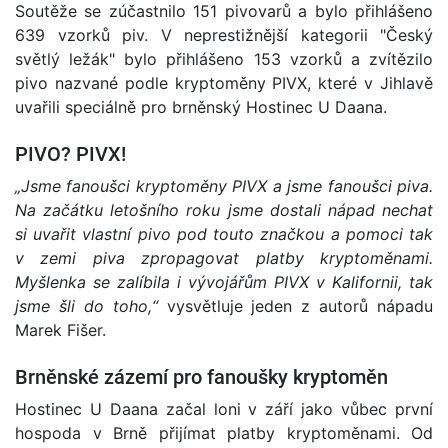
Soutěže se zúčastnilo 151 pivovarů a bylo přihlášeno
639 vzorků piv. V neprestižnější kategorii "Český
světlý ležák" bylo přihlášeno 153 vzorků a zvítězilo
pivo nazvané podle kryptoměny PIVX, které v Jihlavě
uvařili speciálně pro brněnský Hostinec U Daana.
PIVO? PIVX!
„Jsme fanoušci kryptoměny PIVX a jsme fanoušci piva.
Na začátku letošního roku jsme dostali nápad nechat
si uvařit vlastní pivo pod touto značkou a pomoci tak
v zemi piva zpropagovat platby kryptoměnami.
Myšlenka se zalíbila i vývojářům PIVX v Kalifornii, tak
jsme šli do toho,“
vysvětluje jeden z autorů nápadu
Marek Fišer.
Brněnské zázemí pro fanoušky kryptoměn
Hostinec U Daana začal loni v září jako vůbec první
hospoda v Brně přijímat platby kryptoměnami. Od