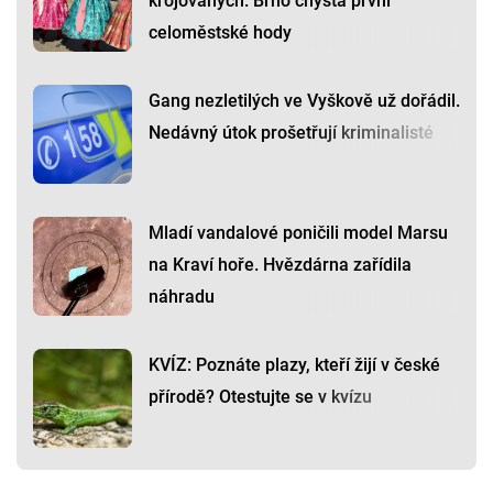
krojovaných. Brno chystá první
celoměstské hody
Gang nezletilých ve Vyškově už dořádil.
Nedávný útok prošetřují kriminalisté
Mladí vandalové poničili model Marsu
na Kraví hoře. Hvězdárna zařídila
náhradu
KVÍZ: Poznáte plazy, kteří žijí v české
přírodě? Otestujte se v kvízu