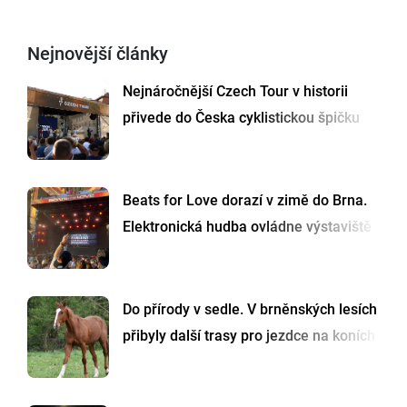
Nejnovější články
Nejnáročnější Czech Tour v historii
přivede do Česka cyklistickou špičku
Beats for Love dorazí v zimě do Brna.
Elektronická hudba ovládne výstaviště
Do přírody v sedle. V brněnských lesích
přibyly další trasy pro jezdce na koních