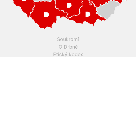
Soukromí
O Drbně
Etický kodex
Kontakt
Inzerce
Práce v Drbně
Nastavení cookies
Všechna práva vyhrazena, jakékoli užití obsahu včetné obsahu
a grafiky podléhá schválení provozovatelem serveru.
Drbna.cz využívá zpravodajství ČTK, jehož obsah je chráněn