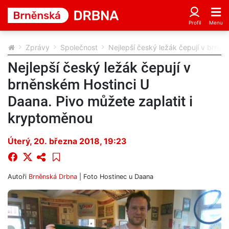
Zprávy
Společnost
Nejlepší český ležák čepují v brně
Nejlepší český ležák čepují v
brněnském Hostinci U
Daana. Pivo můžete zaplatit i
kryptoměnou
Úterý, 20. března 2018, 19:23
Autoři
Brněnská Drbna
| Foto
Hostinec u Daana