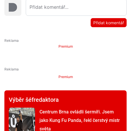
Přidat komentář
Premium
Premium
Výběr šéfredaktora
Centrum Brna ovládli šermíři. Jsem
jako Kung Fu Panda, řekl čerstvý mistr
světa