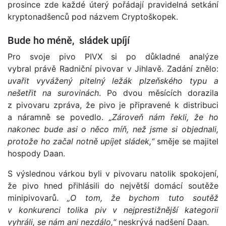
prosince zde každé úterý pořádají pravidelná setkání
kryptonadšenců pod názvem Cryptoškopek.
Bude ho méně, sládek upíjí
Pro svoje pivo PIVX si po důkladné analýze
vybral právě Radniční pivovar v Jihlavě. Zadání znělo:
uvařit vyvážený pitelný ležák plzeňského typu a
nešetřit na surovinách
. Po dvou měsících dorazila
z pivovaru zpráva, že pivo je připravené k distribuci
a náramně se povedlo.
„Zároveň nám řekli, že ho
nakonec bude asi o něco míň, než jsme si objednali,
protože ho začal notně upíjet sládek,“
směje se majitel
hospody Daan.
S výslednou várkou byli v pivovaru natolik spokojení,
že pivo hned přihlásili do největší domácí soutěže
minipivovarů.
„O tom, že bychom tuto soutěž
v konkurenci tolika piv v nejprestižnější kategorii
vyhráli, se nám ani nezdálo,“
neskrývá nadšení Daan.