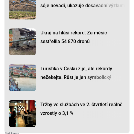
sóje nevadí, ukazuje dosavadní výzkum
Ukrajina hlásí rekord: Za měsíc
sestřelila 54 870 dronů
Turistika v Česku žije, ale rekordy
nečekejte. Růst je jen symbolický
Tržby ve službách ve 2. čtvrtletí reálně
vzrostly o 3,1 %