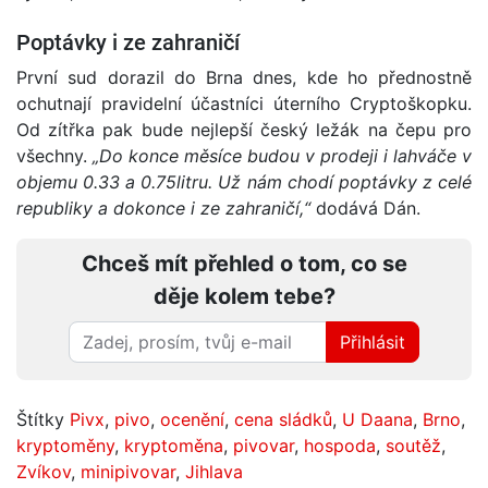
Poptávky i ze zahraničí
První sud dorazil do Brna dnes, kde ho přednostně
ochutnají pravidelní účastníci úterního Cryptoškopku.
Od zítřka pak bude nejlepší český ležák na čepu pro
všechny.
„Do konce měsíce budou v prodeji i lahváče v
objemu 0.33 a 0.75litru. Už nám chodí poptávky z celé
republiky a dokonce i ze zahraničí,“
dodává Dán.
Chceš mít přehled o tom, co se
děje kolem tebe?
Přihlásit
Štítky
Pivx
,
pivo
,
ocenění
,
cena sládků
,
U Daana
,
Brno
,
kryptoměny
,
kryptoměna
,
pivovar
,
hospoda
,
soutěž
,
Zvíkov
,
minipivovar
,
Jihlava