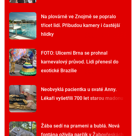
Na plovárně ve Znojmě se popralo
třicet lidí. Přibudou kamery i častější
hlídky
FOTO: Ulicemi Brna se prohnal
karnevalový průvod. Lidi přenesl do
exotické Brazílie
Neobvyklá pacientka u svaté Anny.
Lékaři vyšetřili 700 let starou madonu
Žába sedí na prameni a bublá. Nová
fontána oživila parčík v Žabovřeskách