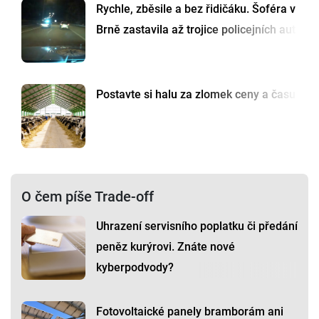
Rychle, zběsile a bez řidičáku. Šoféra v
Brně zastavila až trojice policejních aut
Postavte si halu za zlomek ceny a času
O čem píše Trade-off
Uhrazení servisního poplatku či předání
peněz kurýrovi. Znáte nové
kyberpodvody?
Fotovoltaické panely bramborám ani