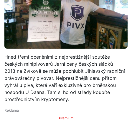
Hned třemi oceněními z nejprestižnější soutěže
českých minipivovarů Jarní ceny českých sládků
2018 na Zvíkově se může pochlubit Jihlavský radniční
právovárečný pivovar. Nejprestižnější cenu přitom
vyhrál u piva, které vaří exkluzivně pro brněnskou
hospodu U Daana. Tam si ho od středy koupíte i
prostřednictvím kryptoměny.
Premium