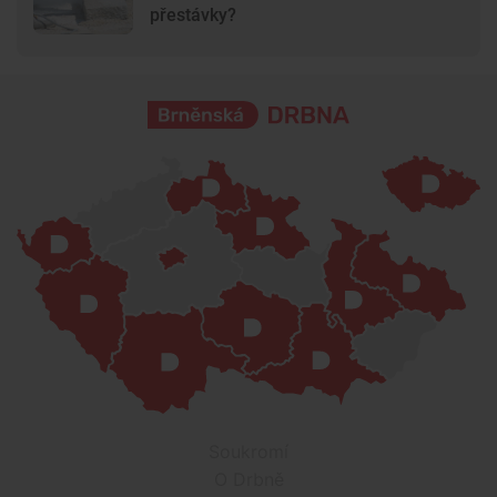
přestávky?
Soukromí
O Drbně