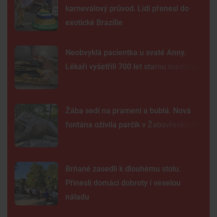
karnevalový průvod. Lidi přenesl do
exotické Brazílie
Neobvyklá pacientka u svaté Anny.
Lékaři vyšetřili 700 let starou madonu
Žába sedí na prameni a bublá. Nová
fontána oživila parčík v Žabovřeskách
Brňané zasedli k dlouhému stolu.
Přinesli domácí dobroty i veselou
náladu