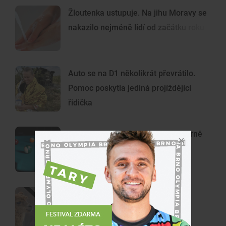
Žloutenka ustupuje. Na jihu Moravy se
nakazilo nejméně lidí od začátku roku
Auto se na D1 několikrát převrátilo.
Pomoc poskytla jediná projíždějící
řidička
Kulečník v Brně se zvrtl. Host v herně
hajloval a napadl obsluhu
Rázná Laura i pamětnice Lili. V
lamacentru na Hádech se loučí se
dvěma zvířaty