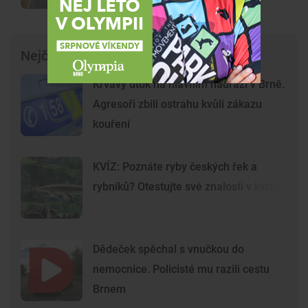
Nejčtenější články
Krvavý útok na hlavním nádraží v Brně.
Agresoři zbili ostrahu kvůli zákazu
kouření
KVÍZ: Poznáte ryby českých řek a
rybníků? Otestujte své znalosti v kvízu
Dědeček spěchal s vnučkou do
nemocnice. Policisté mu razili cestu
Brnem