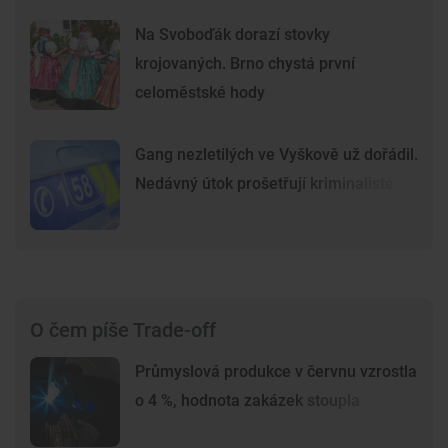
Na Svoboďák dorazí stovky
krojovaných. Brno chystá první
celoměstské hody
Gang nezletilých ve Vyškově už dořádil.
Nedávný útok prošetřují kriminalisté
O čem píše Trade-off
Průmyslová produkce v červnu vzrostla
o 4 %, hodnota zakázek stoupla