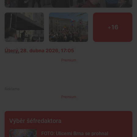
+
16
Úterý, 28. dubna 2026, 17:05
Premium
Premium
Výběr šéfredaktora
FOTO: Ulicemi Brna se prohnal