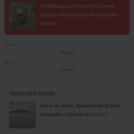
Antikoncepce pro holuby? Znojmo
zvažuje městský holubník i speciální
krmivo
Premium
Premium
Nejnovější články
Pozor na sinice. Hygienici varují před
koupáním v části Nových Mlýnů