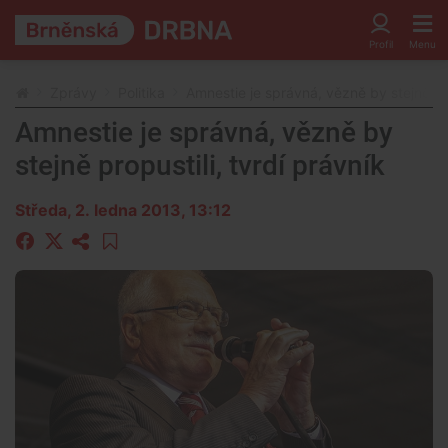
Zprávy
Politika
Amnestie je správná, vězně by stejně pro
Amnestie je správná, vězně by
stejně propustili, tvrdí právník
Středa, 2. ledna 2013, 13:12