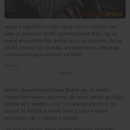
Jedna z největších změn, která nás od nového roku
čeká je amnestie. Podle právníka Pavla Říčky by se
stejně propuštění lidé dostali brzo na svobodu. Počet
vězňů, kterých by se měla amnestie týkat, odhaduje
ministerstvo spravedlnosti na 6876.
Premium
Ministr spravedlnosti Pavel Blažek ale na dnešní
tiskové konferenci upozornil, že tento odhad se může
změnit až o desítky osob. V podstatě všichni ti, co
dostali 12 měsíců a méně, nebo 2 roky a nebyli
odsouzeni, tak ti půjdou z vězení.
„To jsou ty osoby, které neplatí alimenty, spáchaly