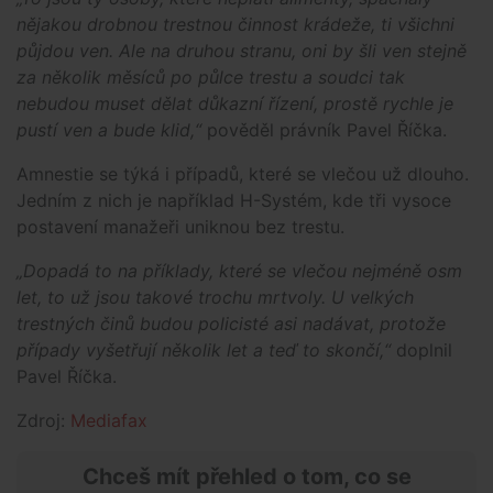
nějakou drobnou trestnou činnost krádeže, ti všichni
půjdou ven. Ale na druhou stranu, oni by šli ven stejně
za několik měsíců po půlce trestu a soudci tak
nebudou muset dělat důkazní řízení, prostě rychle je
pustí ven a bude klid,“
pověděl právník Pavel Říčka.
Amnestie se týká i případů, které se vlečou už dlouho.
Jedním z nich je například H-Systém, kde tři vysoce
postavení manažeři uniknou bez trestu.
„Dopadá to na příklady, které se vlečou nejméně osm
let, to už jsou takové trochu mrtvoly. U velkých
trestných činů budou policisté asi nadávat, protože
případy vyšetřují několik let a teď to skončí,“
doplnil
Pavel Říčka.
Zdroj:
Mediafax
Chceš mít přehled o tom, co se