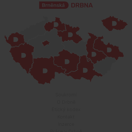
Soukromí
O Drbně
Etický kodex
Kontakt
Inzerce
Práce v Drbně