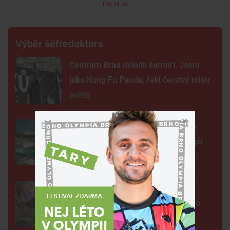
Premium
Výběr šéfredaktora
Centrum Brna ovládli šermíři. Jsem
jako Kung Fu Panda, řekl čerstvý mistr
světa
Na plovárně ve Znojmě se popralo
třicet lidí. Přibudou kamery i častější
hlídky
FOTO: Ulicemi Brna se prohnal
karnevalový průvod. Lidi přenesl do
exotické Brazílie