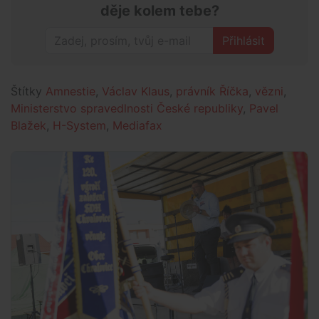
děje kolem tebe?
Přihlásit
Štítky
Amnestie
,
Václav Klaus
,
právník Říčka
,
vězni
,
Ministerstvo spravedlnosti České republiky
,
Pavel
Blažek
,
H-System
,
Mediafax