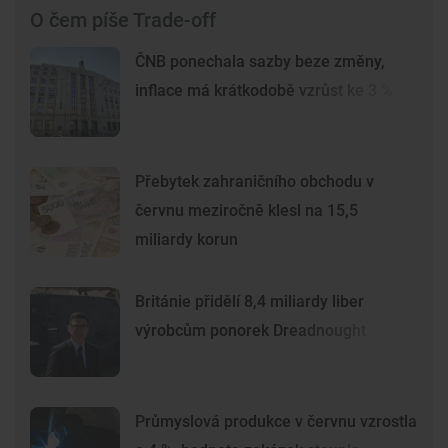
O čem píše Trade-off
ČNB ponechala sazby beze změny,
inflace má krátkodobě vzrůst ke 3 %
Přebytek zahraničního obchodu v
červnu meziročně klesl na 15,5
miliardy korun
Británie přidělí 8,4 miliardy liber
výrobcům ponorek Dreadnought
Průmyslová produkce v červnu vzrostla