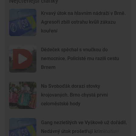
Nejčtenější články
Krvavý útok na hlavním nádraží v Brně.
Agresoři zbili ostrahu kvůli zákazu
kouření
Dědeček spěchal s vnučkou do
nemocnice. Policisté mu razili cestu
Brnem
Na Svoboďák dorazí stovky
krojovaných. Brno chystá první
celoměstské hody
Gang nezletilých ve Vyškově už dořádil.
Nedávný útok prošetřují kriminalisté