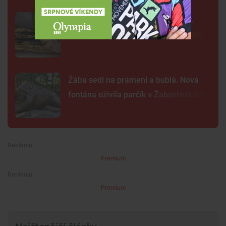
Neobvyklá pacientka u svaté Anny.
Lékaři vyšetřili 700 let starou madonu
Žába sedí na prameni a bublá. Nová
fontána oživila parčík v Žabovřeskách
Premium
Premium