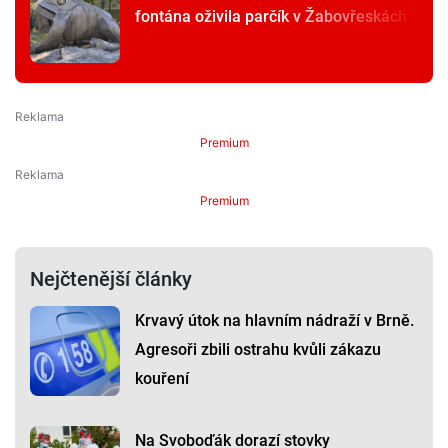
fontána oživila parčík v Žabovřeskách
Premium
Premium
Nejčtenější články
Krvavý útok na hlavním nádraží v Brně.
Agresoři zbili ostrahu kvůli zákazu
kouření
Na Svoboďák dorazí stovky