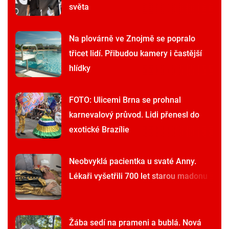
světa
Na plovárně ve Znojmě se popralo
třicet lidí. Přibudou kamery i častější
hlídky
FOTO: Ulicemi Brna se prohnal
karnevalový průvod. Lidi přenesl do
exotické Brazílie
Neobvyklá pacientka u svaté Anny.
Lékaři vyšetřili 700 let starou madonu
Žába sedí na prameni a bublá. Nová