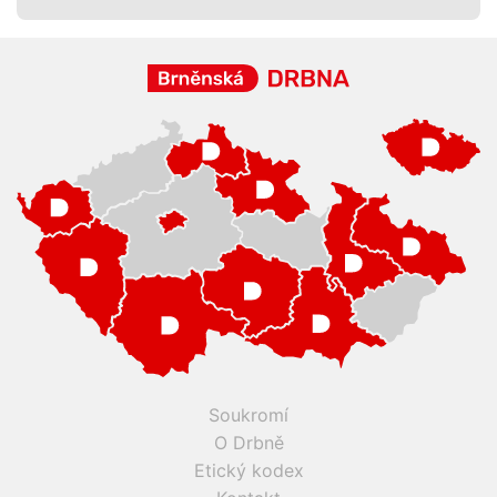
Soukromí
O Drbně
Etický kodex