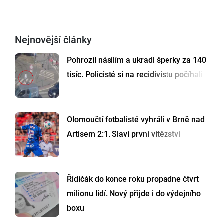
Nejnovější články
Pohrozil násilím a ukradl šperky za 140
tisíc. Policisté si na recidivistu počíhali
Olomoučtí fotbalisté vyhráli v Brně nad
Artisem 2:1. Slaví první vítězství
Řidičák do konce roku propadne čtvrt
milionu lidí. Nový přijde i do výdejního
boxu