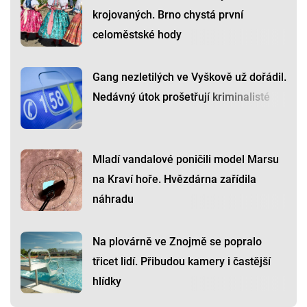
krojovaných. Brno chystá první
celoměstské hody
Gang nezletilých ve Vyškově už dořádil.
Nedávný útok prošetřují kriminalisté
Mladí vandalové poničili model Marsu
na Kraví hoře. Hvězdárna zařídila
náhradu
Na plovárně ve Znojmě se popralo
třicet lidí. Přibudou kamery i častější
hlídky