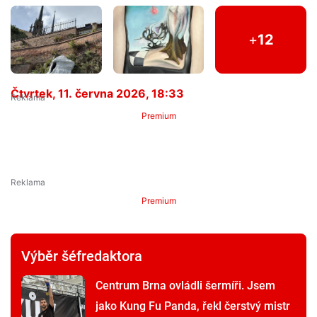
+
12
Čtvrtek, 11. června 2026, 18:33
Premium
Premium
Výběr šéfredaktora
Centrum Brna ovládli šermíři. Jsem
jako Kung Fu Panda, řekl čerstvý mistr