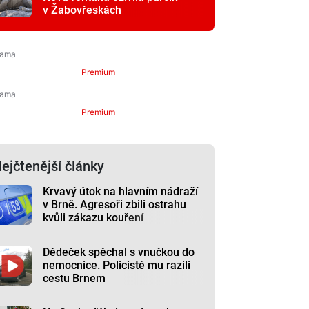
v Žabovřeskách
Premium
Premium
ejčtenější články
Krvavý útok na hlavním nádraží
v Brně. Agresoři zbili ostrahu
kvůli zákazu kouření
Dědeček spěchal s vnučkou do
nemocnice. Policisté mu razili
cestu Brnem