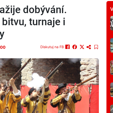
žije dobývání.
V
itvu, turnaje i
y
:00
Diskutuj na FB