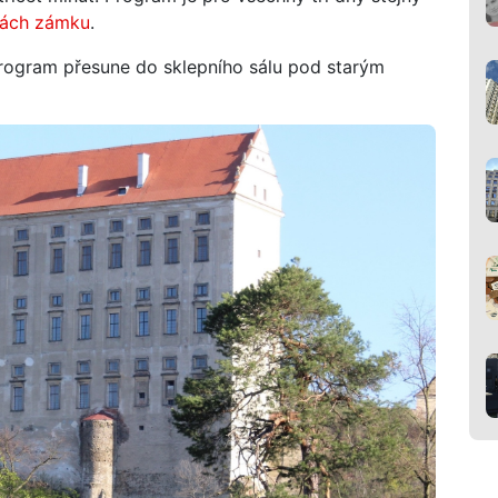
kách zámku
.
program přesune do sklepního sálu pod starým