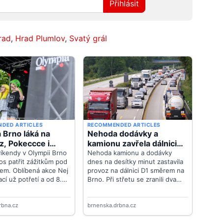
Přihlásit
rad
,
Hrad Plumlov
,
Svatý grál