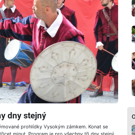
y dny stejný
O
stýmované prohlídky Vysokým zámkem. Konat se
icet minut. Program je pro všechny tři dny stejný