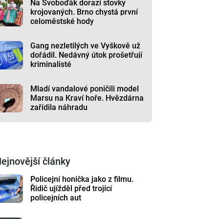
Na Svoboďák dorazí stovky
krojovaných. Brno chystá první
celoměstské hody
Gang nezletilých ve Vyškově už
dořádil. Nedávný útok prošetřují
kriminalisté
Mladí vandalové poničili model
Marsu na Kraví hoře. Hvězdárna
zařídila náhradu
ejnovější články
Policejní honička jako z filmu.
Řidič ujížděl před trojicí
policejních aut