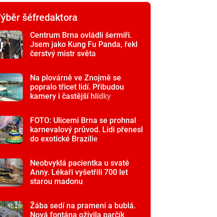
ýběr šéfredaktora
Centrum Brna ovládli šermíři.
Jsem jako Kung Fu Panda, řekl
čerstvý mistr světa
Na plovárně ve Znojmě se
popralo třicet lidí. Přibudou
kamery i častější hlídky
FOTO: Ulicemi Brna se prohnal
karnevalový průvod. Lidi přenesl
do exotické Brazílie
Neobvyklá pacientka u svaté
Anny. Lékaři vyšetřili 700 let
starou madonu
Žába sedí na prameni a bublá.
Nová fontána oživila parčík