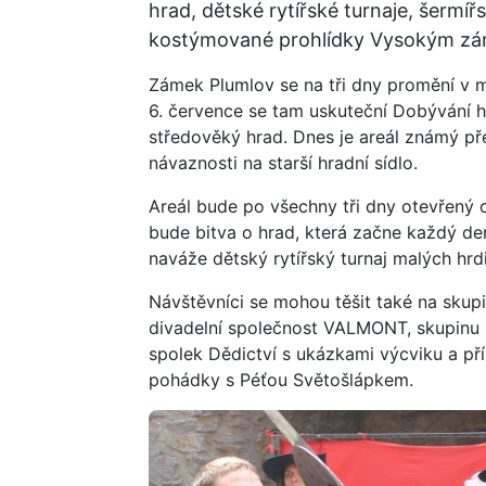
hrad, dětské rytířské turnaje, šermíř
kostýmované prohlídky Vysokým z
Zámek Plumlov se na tři dny promění v m
6. července se tam uskuteční Dobývání 
středověký hrad. Dnes je areál známý př
návaznosti na starší hradní sídlo.
Areál bude po všechny tři dny otevřený
bude bitva o hrad, která začne každý de
naváže dětský rytířský turnaj malých hrd
Návštěvníci se mohou těšit také na skup
divadelní společnost VALMONT, skupinu
spolek Dědictví s ukázkami výcviku a pří
pohádky s Péťou Světošlápkem.