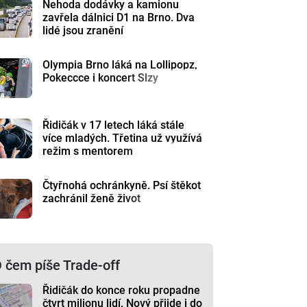
Nehoda dodávky a kamionu
zavřela dálnici D1 na Brno. Dva
lidé jsou zranění
Olympia Brno láká na Lollipopz,
Pokeccce i koncert Slzy
Řidičák v 17 letech láká stále
více mladých. Třetina už využívá
režim s mentorem
Čtyřnohá ochránkyně. Psí štěkot
zachránil ženě život
 čem píše Trade-off
Řidičák do konce roku propadne
čtvrt milionu lidí. Nový přijde i do