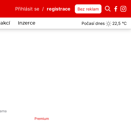
Přihlásit se
/
registrace
Bez reklam
Počasí dnes
22,5 °C
akcí
Inzerce
Premium