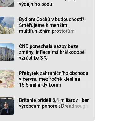
výdejního boxu
Bydlení Čechů v budoucnosti?
Směřujeme k menším
multifunkčním prostorům
ČNB ponechala sazby beze
změny, inflace má krátkodobě
vzrůst ke 3 %
Přebytek zahraničního obchodu
v červnu meziročně klesl na
15,5 miliardy korun
Británie přidělí 8,4 miliardy liber
výrobcům ponorek Dreadnought