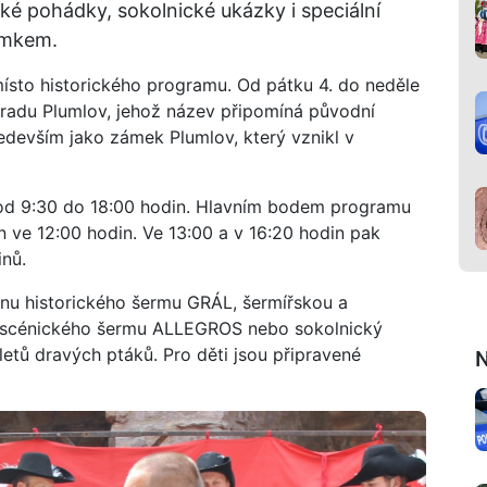
ské pohádky, sokolnické ukázky i speciální
ámkem.
ísto historického programu. Od pátku 4. do neděle
hradu Plumlov, jehož název připomíná původní
edevším jako zámek Plumlov, který vznikl v
 od 9:30 do 18:00 hodin. Hlavním bodem programu
n ve 12:00 hodin. Ve 13:00 a v 16:20 hodin pak
inů.
inu historického šermu GRÁL, šermířskou a
 scénického šermu ALLEGROS nebo sokolnický
letů dravých ptáků. Pro děti jsou připravené
N