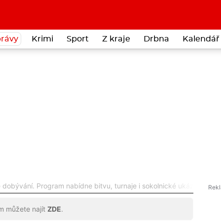
rávy
Krimi
Sport
Z kraje
Drbna
Kalendář 
 dobývání. Program nabídne bitvu, turnaje i sokolnické ukázky
ům můžete najít
ZDE
.