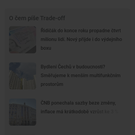
O čem píše Trade-off
Řidičák do konce roku propadne čtvrt
milionu lidí. Nový přijde i do výdejního
boxu
Bydlení Čechů v budoucnosti?
Směřujeme k menším multifunkčním
prostorům
ČNB ponechala sazby beze změny,
inflace má krátkodobě vzrůst ke 3 %