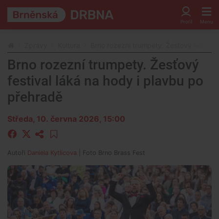
Zprávy
Kultura
Brno rozezní trumpety. Žesťový festival
Brno rozezní trumpety. Žesťový
festival láká na hody i plavbu po
přehradě
Středa, 10. června 2026, 15:00
Autoři
Daniela Kytlicova
| Foto
Brno Brass Fest