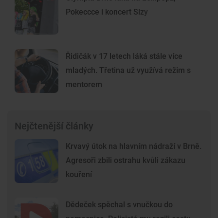
Pokeccce i koncert Slzy
Řidičák v 17 letech láká stále více
mladých. Třetina už využívá režim s
mentorem
Nejčtenější články
Krvavý útok na hlavním nádraží v Brně.
Agresoři zbili ostrahu kvůli zákazu
kouření
Dědeček spěchal s vnučkou do