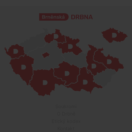
Soukromí
O Drbně
Etický kodex
Kontakt