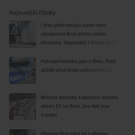
Nejnovější články
I přes přetrvávající sucho není
zásobování Brna pitnou vodou
ohrožené. Vypomáhá i Vírská nádrž
Policejní honička jako z filmu. Řidič
ujížděl před trojicí policejních aut
Nehoda dodávky a kamionu zavřela
dálnici D1 na Brno. Dva lidé jsou
zranění
Olympia Brno láká na Lollipopz,