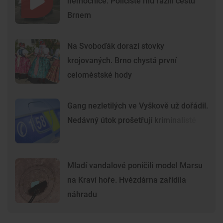
nemocnice. Policisté mu razili cestu
Brnem
Na Svoboďák dorazí stovky
krojovaných. Brno chystá první
celoměstské hody
Gang nezletilých ve Vyškově už dořádil.
Nedávný útok prošetřují kriminalisté
Mladí vandalové poničili model Marsu
na Kraví hoře. Hvězdárna zařídila
náhradu