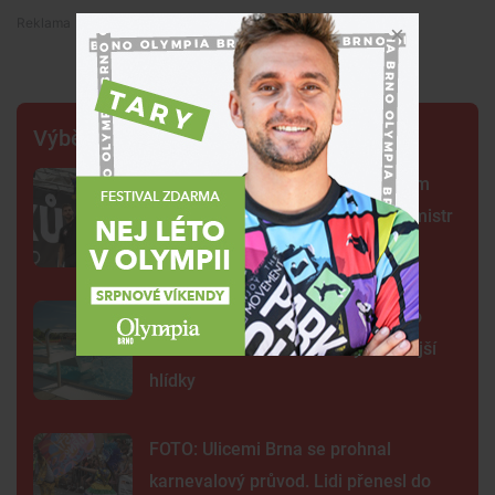
Premium
Výběr šéfredaktora
Centrum Brna ovládli šermíři. Jsem
jako Kung Fu Panda, řekl čerstvý mistr
světa
Na plovárně ve Znojmě se popralo
třicet lidí. Přibudou kamery i častější
hlídky
FOTO: Ulicemi Brna se prohnal
karnevalový průvod. Lidi přenesl do