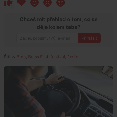
1
Chceš mít přehled o tom, co se
děje kolem tebe?
Přihlásit
Štítky
Brno
,
Brass Fest
,
festival
,
žesťe