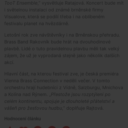
TooT Ensemble
,“ vysvětluje Ratajová. Koncert bude mít
i světelnou instalaci od známé brněnské firmy
Visualove, která se podílí třeba i na oblíbeném
festivalu planet na hvězdárně.
Letošní rok zve návštěvníky i na Brněnskou přehradu.
Brass Band Rakovník bude hrát na dvouhodinové
plavbě. Lidé o tuto pravidelnou plavbu měli tak velký
zájem, že už je vyprodaná stejně jako několik dalších
akcí.
Hlavní část, na kterou festival zve, je česká premiéra
Vienna Brass Connection v neděli večer. V tomto
orchestru hrají hudebníci z Vídně, Salzburgu, Mnichova
a Kolína nad Rýnem. „
Přestože jsou rozptýleni po
celém kontinentu, spojuje je dlouholeté přátelství a
vášeň pro žesťovou hudbu
,“ doplňuje Rajtová.
Hodnocení článku