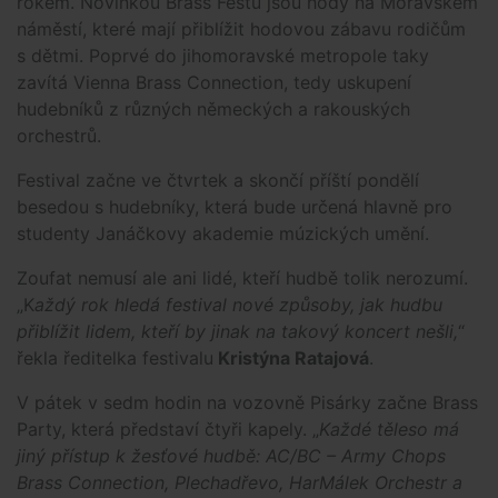
rokem. Novinkou Brass Festu jsou hody na Moravském
náměstí, které mají přiblížit hodovou zábavu rodičům
s dětmi. Poprvé do jihomoravské metropole taky
zavítá Vienna Brass Connection, tedy uskupení
hudebníků z různých německých a rakouských
orchestrů.
Festival začne ve čtvrtek a skončí příští pondělí
besedou s hudebníky, která bude určená hlavně pro
studenty Janáčkovy akademie múzických umění.
Zoufat nemusí ale ani lidé, kteří hudbě tolik nerozumí.
„K
aždý rok hledá festival nové způsoby, jak hudbu
přiblížit lidem, kteří by jinak na takový koncert nešli,
“
řekla ředitelka festivalu
Kristýna Ratajová
.
V pátek v sedm hodin na vozovně Pisárky začne Brass
Party, která představí čtyři kapely. „
Každé těleso má
jiný přístup k žesťové hudbě: AC/BC – Army Chops
Brass Connection, Plechadřevo, HarMálek Orchestr a