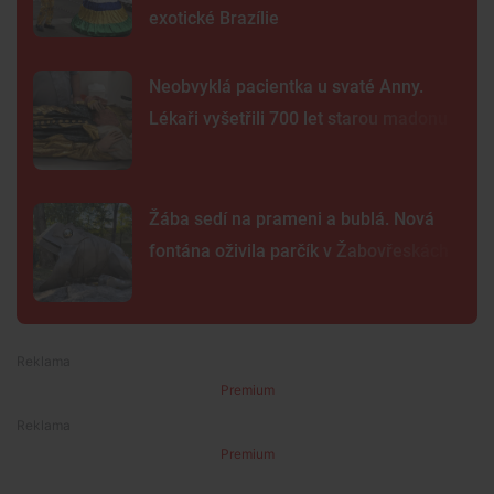
exotické Brazílie
Neobvyklá pacientka u svaté Anny.
Lékaři vyšetřili 700 let starou madonu
Žába sedí na prameni a bublá. Nová
fontána oživila parčík v Žabovřeskách
Premium
Premium