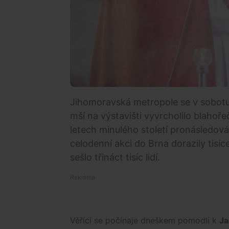
Jihomoravská metropole se v sobotu
mší na výstavišti vyvrcholilo blahoře
letech minulého století pronásledov
celodenní akci do Brna dorazily tisíc
sešlo třináct tisíc lidí.
Věřící se počínaje dneškem pomodlí k
Ja