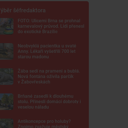
ýběr šéfredaktora
FOTO: Ulicemi Brna se prohnal
karnevalový průvod. Lidi přenesl
do exotické Brazílie
Neobvyklá pacientka u svaté
Anny. Lékaři vyšetřili 700 let
starou madonu
Žába sedí na prameni a bublá.
Nová fontána oživila parčík
v Žabovřeskách
Brňané zasedli k dlouhému
stolu. Přinesli domácí dobroty i
veselou náladu
Antikoncepce pro holuby?
Znojmo zvažuje městský