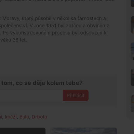
 Moravy, který působil v několika farnostech a
společenství. V roce 1951 byl zatčen a obviněn z
ch. Po vykonstruovaném procesu byl odsouzen k
věku 38 let.
 tom, co se děje kolem tebe?
Přihlásit
í
,
kněží
,
Bula
,
Drbola