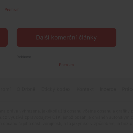
Premium
Další komerční články
Premium
romí
O Drbně
Etický kodex
Kontakt
Inzerce
Prác
na práva vyhrazena, jakékoli užití obsahu včetné obsahu a grafiky 
.cz využívá zpravodajství ČTK, jehož obsah je chráněn autorským zák
o obsahu či jeho částí veřejnosti, a to jakýmkoliv způsobem, je be