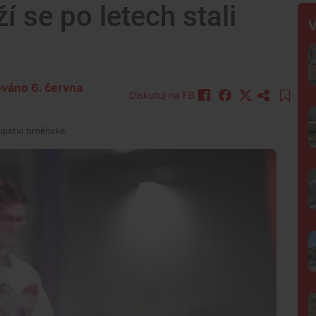
 se po letech stali
V
zováno 6. června
Diskutuj na FB
upství brněnské