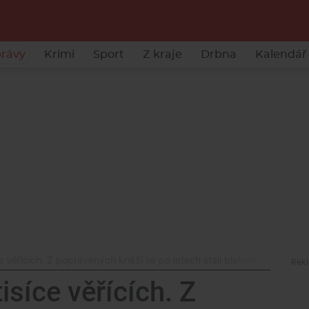
rávy
Krimi
Sport
Z kraje
Drbna
Kalendář 
ce věřících. Z popravených kněží se po letech stali blahoslavení
isíce věřících. Z