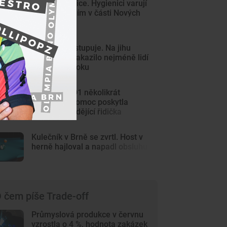
Pozor na sinice. Hygienici varují
před koupáním v části Nových
Mlýnů
Žloutenka ustupuje. Na jihu
Moravy se nakazilo nejméně lidí
od začátku roku
Auto se na D1 několikrát
převrátilo. Pomoc poskytla
jediná projíždějící řidička
Kulečník v Brně se zvrtl. Host v
herně hajloval a napadl obsluhu
 čem píše Trade-off
Průmyslová produkce v červnu
vzrostla o 4 %, hodnota zakázek