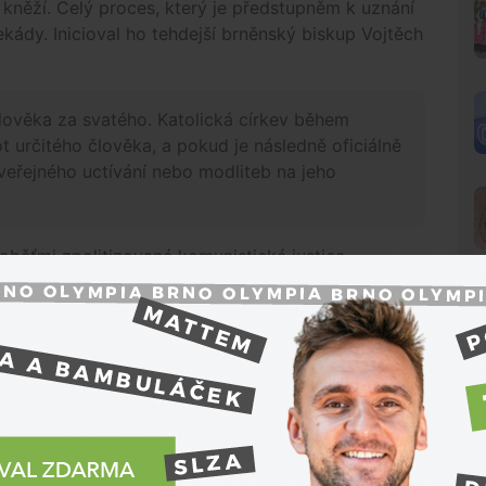
o kněží. Celý proces, který je předstupněm k uznání
ekády. Inicioval ho tehdejší brněnský biskup Vojtěch
lověka za svatého. Katolická církev během
určitého člověka, a pokud je následně oficiálně
veřejného uctívání nebo modliteb na jeho
i oběťmi zpolitizované komunistické justice,
edcházel tomu specifický proces, při kterém se
o i teologického hlediska.
nním programem na brněnském výstavišti se
N
íce lidí z různých koutů republiky. Zájem o akci byl
biskupství odhadovalo až třináctitisícovou účast,
nakonec potvrdila. Slavnost se nesla ve znamení
rvy, která má připomínat krev obětí, ale i vítězství.