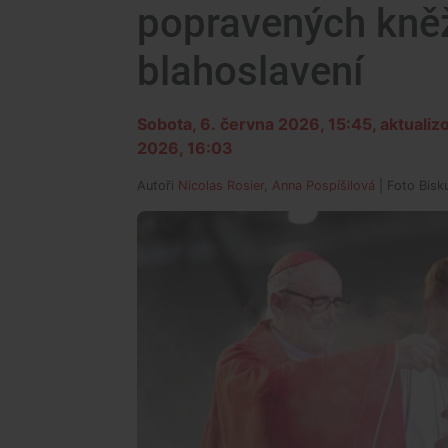
popravených kněží
blahoslavení
Sobota, 6. června 2026, 15:45
, aktuali
2026, 16:03
Autoři
Nicolas Rosier
,
Anna Pospíšilová
| Foto
Bisk