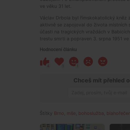
ve věku 31 let.
Václav Drbola byl římskokatolický kněz z
aktivně se zapojoval do života místních 
účasti na tragických vraždách v Babicí
trestu smrti a popraven 3. srpna 1951 ve 
Hodnocení článku
4
1
1
Chceš mít přehled o
Štítky
Brno
,
mše
,
bohoslužba
,
blahořečen