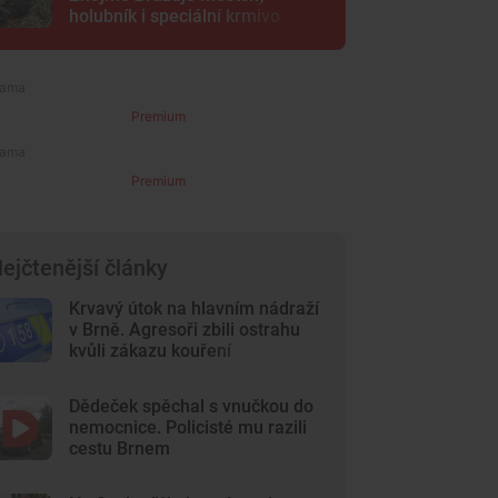
holubník i speciální krmivo
Premium
Premium
ejčtenější články
Krvavý útok na hlavním nádraží
v Brně. Agresoři zbili ostrahu
kvůli zákazu kouření
Dědeček spěchal s vnučkou do
nemocnice. Policisté mu razili
cestu Brnem