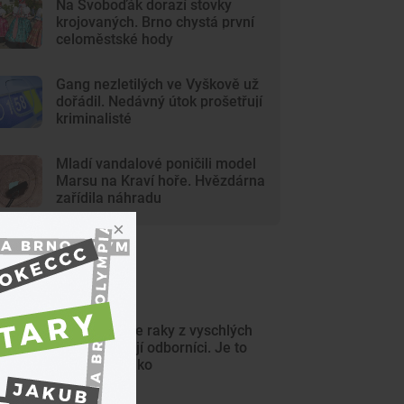
Na Svoboďák dorazí stovky
krojovaných. Brno chystá první
celoměstské hody
Gang nezletilých ve Vyškově už
dořádil. Nedávný útok prošetřují
kriminalisté
Mladí vandalové poničili model
Marsu na Kraví hoře. Hvězdárna
zařídila náhradu
ejnovější články
Nepřenášejte raky z vyschlých
potoků, varují odborníci. Je to
extrémní riziko