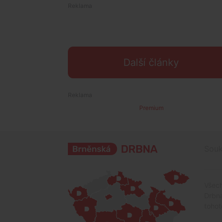
Další články
Premium
Souk
Všech
Drbna
tohot