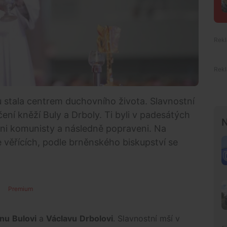
 stala centrem duchovního života. Slavnostní
čení kněží Buly a Drboly. Ti byli v padesátých
N
áni komunisty a následně popraveni. Na
e věřících, podle brněnského biskupství se
Premium
nu
Bulovi
a
Václavu
Drbolovi
. Slavnostní mší v