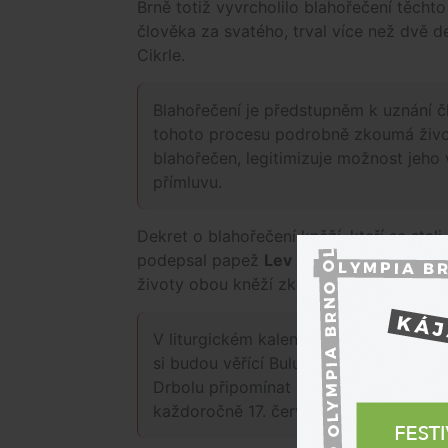
Brně totiž vyvrcholilo blahořečení těcht
člověka za svatého, trval více než dvě d
Cikrle.
Blahořečení je předstupněm k uznání č
tohoto procesu podrobně zkoumá život 
blahořečen, legitimizuje možnost jeho 
přímluvu.
Dekret o blahořečení kněží, kteří se stal
podepsal papež
Lev XIV.
loni v říjnu. Př
životy obou kněží zkoumaly z historickéh
Za celode
V liturgickém kalendáři
vydaly tis
si budou věřící Bulu a
obrovský, 
Drbolu připomínat
která se 
každoročně 17. června.
červené ba