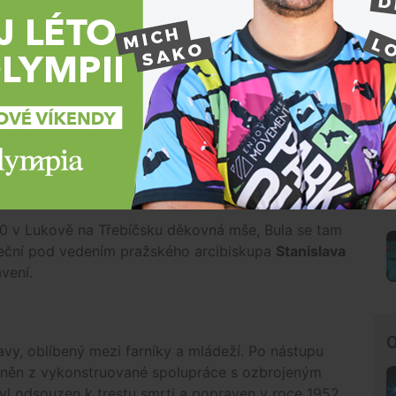
ní předsedal papežský legát a kanadský jezuita
kolik měsíců. Zároveň šlo o kardinálovo první
čala o půl třetí v pavilonu P brněnského výstaviště.
tný akt blahořečení ve 14:45 zahájil přednesením
h životopisů diecézní administrátor kauzy
Karel
přečetl apoštolský list, kterým papež zapsal Jana
slavených. Následovalo odhalení obrazu
00 v Lukově na Třebíčsku děkovná mše, Bula se tam
kuteční pod vedením pražského arcibiskupa
Stanislava
vení.
O
avy, oblíbený mezi farníky a mládeží. Po nástupu
iněn z vykonstruované spolupráce s ozbrojeným
 odsouzen k trestu smrti a popraven v roce 1952