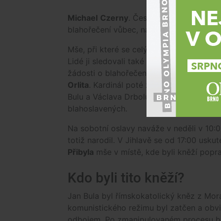
Blahořeče
Michael
Czerny
. Česky se proto učil ně
blahořečení vůbec, navíc v rodném Brně.
Mše, při které se celý proces dovršil, za
Lidé ji sledovali také z pavilonu Z. Samo
žádosti o blahořečení obou kněží a jejic
Orlita
. Kardinál poté z pověření papeže 
Bulu a Václava Drbolu do seznamu blaho
blahoslavených.
Na sobotní oslavy naváže v neděli v 10:
totiž narodil. V Jihlavě se od 17:00 us
Přibyla
mše v místě, kde byli kněží popra
Kdo byli tito kněží?
Jan Bula byl římskokatolický kněz z Mor
komunistického režimu byl zatčen a obv
odbojem. Po zmanipulovaném procesu byl