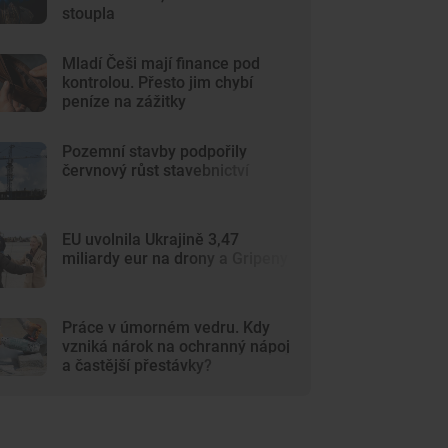
stoupla
Mladí Češi mají finance pod
kontrolou. Přesto jim chybí
peníze na zážitky
Pozemní stavby podpořily
červnový růst stavebnictví
EU uvolnila Ukrajině 3,47
miliardy eur na drony a Gripeny
Práce v úmorném vedru. Kdy
vzniká nárok na ochranný nápoj
a častější přestávky?