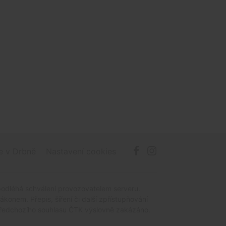
e v Drbně
Nastavení cookies
podléhá schválení provozovatelem serveru.
onem. Přepis, šíření či další zpřístupňování
z předchozího souhlasu ČTK výslovně zakázáno.