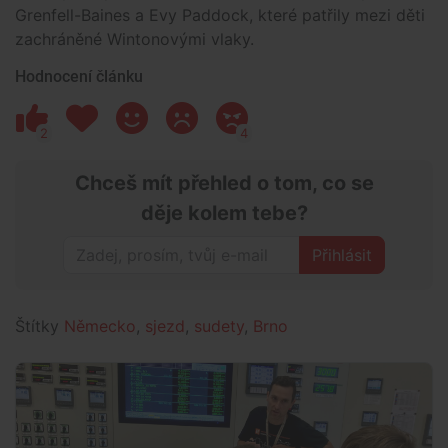
Grenfell-Baines a Evy Paddock, které patřily mezi děti
zachráněné Wintonovými vlaky.
Hodnocení článku
2
4
Chceš mít přehled o tom, co se
děje kolem tebe?
Přihlásit
Štítky
Německo
,
sjezd
,
sudety
,
Brno