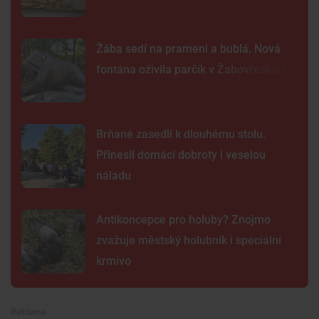
Žába sedí na prameni a bublá. Nová
fontána oživila parčík v Žabovřeskách
Brňané zasedli k dlouhému stolu.
Přinesli domácí dobroty i veselou
náladu
Antikoncepce pro holuby? Znojmo
zvažuje městský holubník i speciální
krmivo