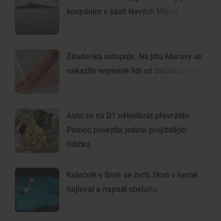
koupáním v části Nových Mlýnů
Žloutenka ustupuje. Na jihu Moravy se
nakazilo nejméně lidí od začátku roku
Auto se na D1 několikrát převrátilo.
Pomoc poskytla jediná projíždějící
řidička
Kulečník v Brně se zvrtl. Host v herně
hajloval a napadl obsluhu