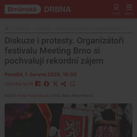
Zprávy
Kultura
Diskuze i protesty. Organizátoři festiva
Diskuze i protesty. Organizátoři
festivalu Meeting Brno si
pochvalují rekordní zájem
Pondělí, 1. června 2026, 16:00
Diskutuj na FB
Autoři
Anna Pospíšilová
| Foto
Bára Antonínová