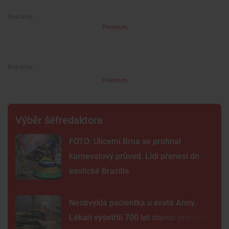
Premium
Premium
Výběr šéfredaktora
FOTO: Ulicemi Brna se prohnal
karnevalový průvod. Lidi přenesl do
exotické Brazílie
Neobvyklá pacientka u svaté Anny.
Lékaři vyšetřili 700 let starou madonu