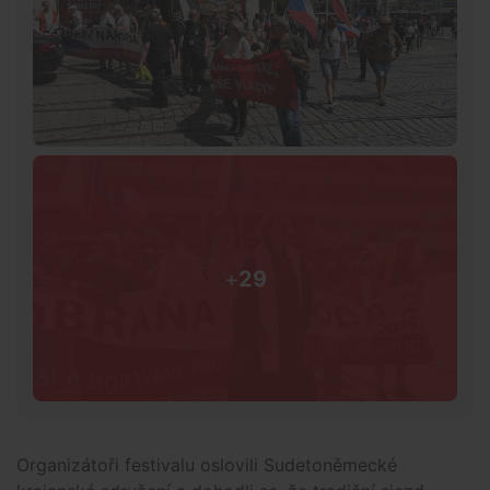
+
29
Organizátoři festivalu oslovili Sudetoněmecké