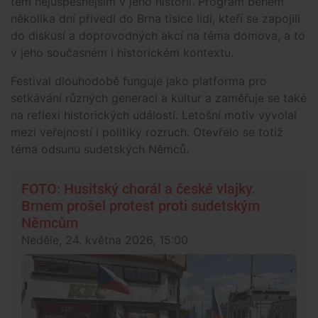
těm nejúspěšnějším v jeho historii. Program během
několika dní přivedl do Brna tisíce lidí, kteří se zapojili
do diskusí a doprovodných akcí na téma domova, a to
v jeho současném i historickém kontextu.
Festival dlouhodobě funguje jako platforma pro
setkávání různých generací a kultur a zaměřuje se také
na reflexi historických událostí. Letošní motiv vyvolal
mezi veřejností i politiky rozruch. Otevřelo se totiž
téma odsunu sudetských Němců.
FOTO: Husitský chorál a české vlajky.
Brnem prošel protest proti sudetským
Němcům
Neděle, 24. května 2026, 15:00