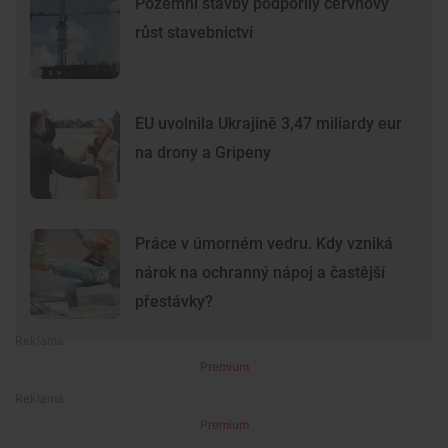
Pozemní stavby podpořily červnový
růst stavebnictví
EU uvolnila Ukrajině 3,47 miliardy eur
na drony a Gripeny
Práce v úmorném vedru. Kdy vzniká
nárok na ochranný nápoj a častější
přestávky?
Premium
Premium