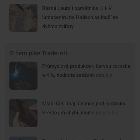
Rázná Laura i pamětnice Lili. V
lamacentru na Hádech se loučí se
dvěma zvířaty
O čem píše Trade-off
Průmyslová produkce v červnu vzrostla
o 4 %, hodnota zakázek stoupla
Mladí Češi mají finance pod kontrolou.
Přesto jim chybí peníze na zážitky