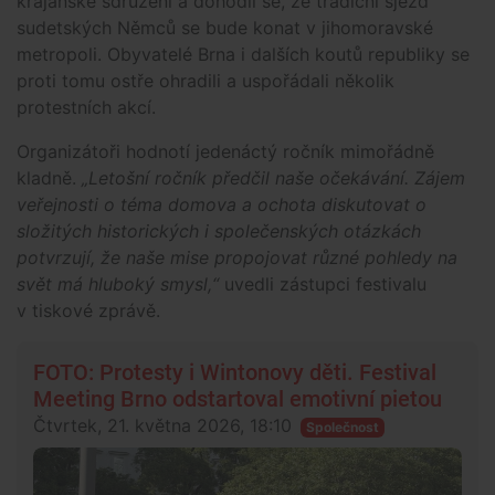
krajanské sdružení a dohodli se, že tradiční sjezd
sudetských Němců se bude konat v jihomoravské
metropoli. Obyvatelé Brna i dalších koutů republiky se
proti tomu ostře ohradili a uspořádali několik
protestních akcí.
Organizátoři hodnotí jedenáctý ročník mimořádně
kladně.
„Letošní ročník předčil naše očekávání. Zájem
veřejnosti o téma domova a ochota diskutovat o
složitých historických i společenských otázkách
potvrzují, že naše mise propojovat různé pohledy na
svět má hluboký smysl,“
uvedli zástupci festivalu
v tiskové zprávě.
FOTO: Protesty i Wintonovy děti. Festival
Meeting Brno odstartoval emotivní pietou
Čtvrtek, 21. května 2026, 18:10
Společnost