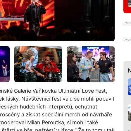
N
ěnské Galerie Vaňkovka Ultimátní Love Fest,
k lásky. Návštěvníci festivalu se mohli pobavit
českých hudebních interpretů, ochutnat
roscény a získat speciální merch od návrháře
oderoval Milan Peroutka, si mohli také
 „štěstí ve hře, neštěstí v lásce.“ Že to tomu tak