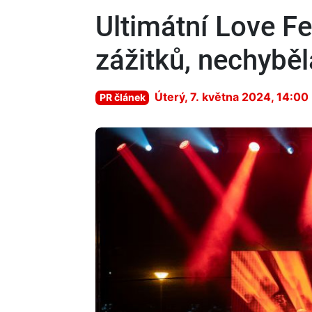
Ultimátní Love Fe
zážitků, nechyběl
Úterý, 7. května 2024, 14:00
PR článek