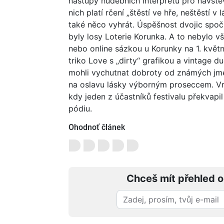
nástupy hudebních interpretů pro návštěvní
nich platí rčení „štěstí ve hře, neštěstí 
také něco vyhrát. Úspěšnost dvojic spoč
byly losy Loterie Korunka. A to nebylo v
nebo online sázkou u Korunky na 1. květn
triko Love s „dirty“ grafikou a vintage 
mohli vychutnat dobroty od známých jme
na oslavu lásky výborným proseccem. Vr
kdy jeden z účastníků festivalu překvap
pódiu.
Ohodnoť článek
Chceš mít přehled o