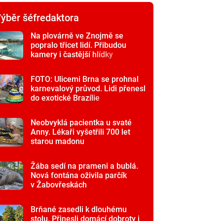
ýběr šéfredaktora
Na plovárně ve Znojmě se
popralo třicet lidí. Přibudou
kamery i častější hlídky
FOTO: Ulicemi Brna se prohnal
karnevalový průvod. Lidi přenesl
do exotické Brazílie
Neobvyklá pacientka u svaté
Anny. Lékaři vyšetřili 700 let
starou madonu
Žába sedí na prameni a bublá.
Nová fontána oživila parčík
v Žabovřeskách
Brňané zasedli k dlouhému
stolu. Přinesli domácí dobroty i