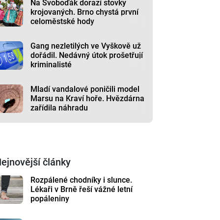
Na Svoboďák dorazí stovky
krojovaných. Brno chystá první
celoměstské hody
Gang nezletilých ve Vyškově už
dořádil. Nedávný útok prošetřují
kriminalisté
Mladí vandalové poničili model
Marsu na Kraví hoře. Hvězdárna
zařídila náhradu
ejnovější články
Rozpálené chodníky i slunce.
Lékaři v Brně řeší vážné letní
popáleniny