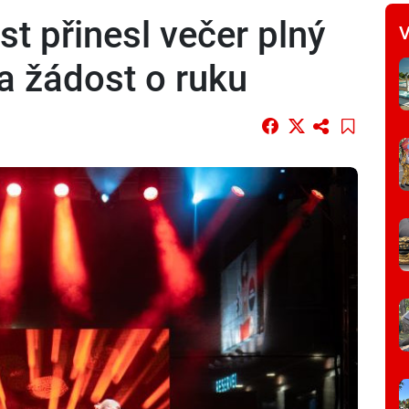
st přinesl večer plný
V
a žádost o ruku