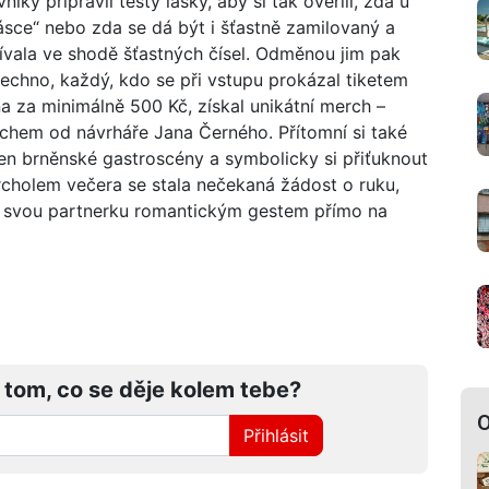
ky připravil testy lásky, aby si tak ověřili, zda u
v lásce“ nebo zda se dá být i šťastně zamilovaný a
ívala ve shodě šťastných čísel. Odměnou jim pak
šechno, každý, kdo se při vstupu prokázal tiketem
a za minimálně 500 Kč, získal unikátní merch –
duchem od návrháře Jana Černého. Přítomní si také
n brněnské gastroscény a symbolicky si přiťuknout
cholem večera se stala nečekaná žádost o ruku,
il svou partnerku romantickým gestem přímo na
 tom, co se děje kolem tebe?
O
Přihlásit