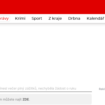
rávy
Krimi
Sport
Z kraje
Drbna
Kalendář 
řinesl večer plný zážitků, nechyběla žádost o ruku
ům můžete najít
ZDE
.