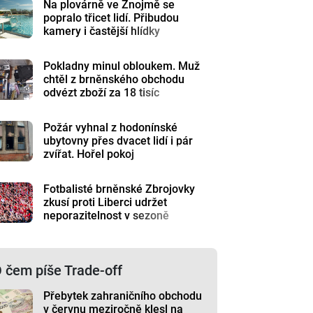
Na plovárně ve Znojmě se
popralo třicet lidí. Přibudou
kamery i častější hlídky
Pokladny minul obloukem. Muž
chtěl z brněnského obchodu
odvézt zboží za 18 tisíc
Požár vyhnal z hodonínské
ubytovny přes dvacet lidí i pár
zvířat. Hořel pokoj
Fotbalisté brněnské Zbrojovky
zkusí proti Liberci udržet
neporazitelnost v sezoně
 čem píše Trade-off
Přebytek zahraničního obchodu
v červnu meziročně klesl na