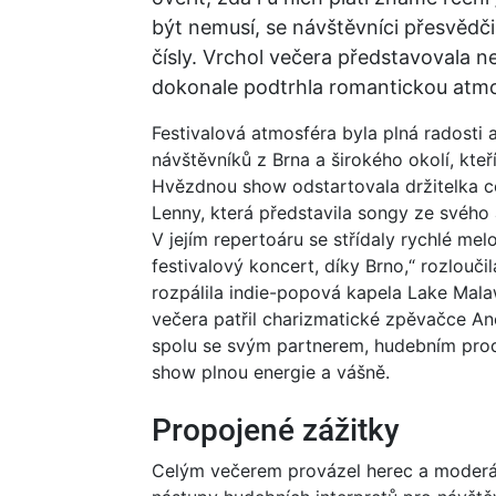
být nemusí, se návštěvníci přesvědči
čísly. Vrchol večera představovala n
dokonale podtrhla romantickou atmo
Festivalová atmosféra byla plná radost
návštěvníků z Brna a širokého okolí, kteří
Hvězdnou show odstartovala držitelka c
Lenny, která představila songy ze svého ak
V jejím repertoáru se střídaly rychlé mel
festivalový koncert, díky Brno,“ rozlouč
rozpálila indie-popová kapela Lake Mal
večera patřil charizmatické zpěvačce A
spolu se svým partnerem, hudebním pro
show plnou energie a vášně.
Propojené zážitky
Celým večerem provázel herec a moderáto