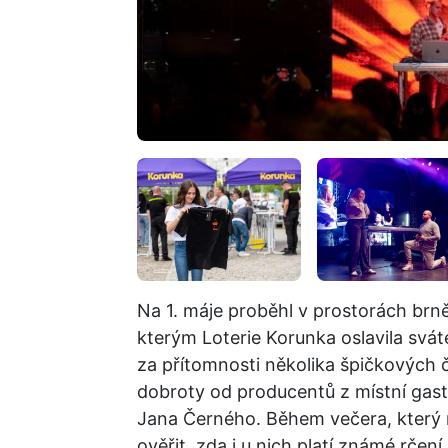
Na 1. máje proběhl v prostorách brn
kterým Loterie Korunka oslavila sváte
za přítomnosti několika špičkových 
dobroty od producentů z místní gast
Jana Černého. Během večera, který m
ověřit, zda i u nich platí známé rčení