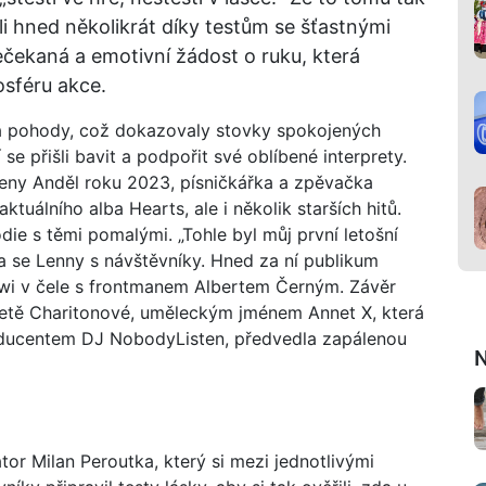
li hned několikrát díky testům se šťastnými
ečekaná a emotivní žádost o ruku, která
sféru akce.
i a pohody, což dokazovaly stovky spokojených
 se přišli bavit a podpořit své oblíbené interprety.
eny Anděl roku 2023, písničkářka a zpěvačka
tuálního alba Hearts, ale i několik starších hitů.
odie s těmi pomalými. „Tohle byl můj první letošní
ila se Lenny s návštěvníky. Hned za ní publikum
awi v čele s frontmanem Albertem Černým. Závěr
netě Charitonové, uměleckým jménem Annet X, která
ducentem DJ NobodyListen, předvedla zapálenou
N
r Milan Peroutka, který si mezi jednotlivými