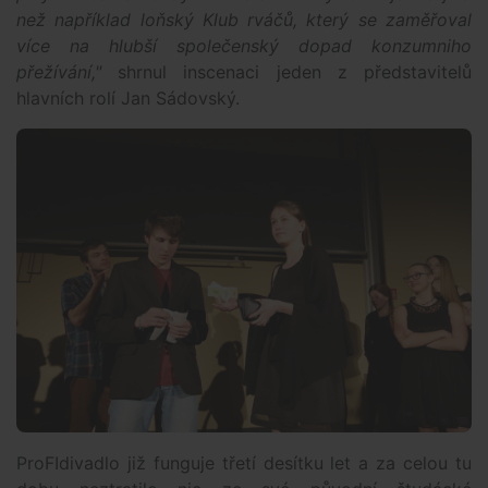
než například loňský Klub rváčů, který se zaměřoval
více na hlubší společenský dopad konzumniho
přežívání,"
shrnul inscenaci jeden z představitelů
hlavních rolí Jan Sádovský.
ProFIdivadlo již funguje třetí desítku let a za celou tu