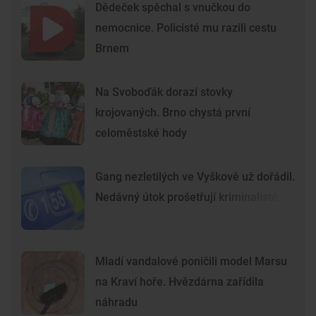
Dědeček spěchal s vnučkou do
nemocnice. Policisté mu razili cestu
Brnem
Na Svoboďák dorazí stovky
krojovaných. Brno chystá první
celoměstské hody
Gang nezletilých ve Vyškově už dořádil.
Nedávný útok prošetřují kriminalisté
Mladí vandalové poničili model Marsu
na Kraví hoře. Hvězdárna zařídila
náhradu