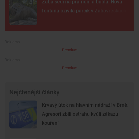
Žába sedí na prameni a bublá. Nová
fontána oživila parčík v Žabovřeskách
Premium
Premium
Nejčtenější články
Krvavý útok na hlavním nádraží v Brně.
Agresoři zbili ostrahu kvůli zákazu
kouření