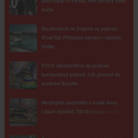
jako Kung Fu Panda, řekl čerstvý mistr
světa
Na plovárně ve Znojmě se popralo
třicet lidí. Přibudou kamery i častější
hlídky
FOTO: Ulicemi Brna se prohnal
karnevalový průvod. Lidi přenesl do
exotické Brazílie
Neobvyklá pacientka u svaté Anny.
Lékaři vyšetřili 700 let starou madonu