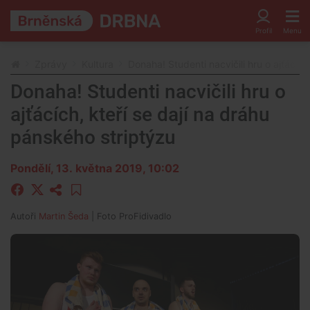
Zprávy
Kultura
Donaha! Studenti nacvičili hru o ajťácích
Donaha! Studenti nacvičili hru o
ajťácích, kteří se dají na dráhu
pánského striptýzu
Pondělí, 13. května 2019, 10:02
Autoři
Martin Šeda
| Foto
ProFidivadlo