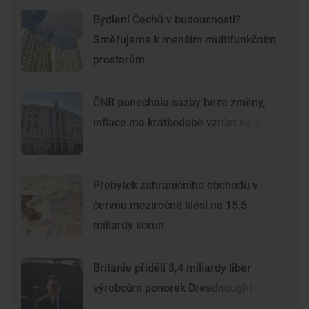
Bydlení Čechů v budoucnosti?
Směřujeme k menším multifunkčním
prostorům
ČNB ponechala sazby beze změny,
inflace má krátkodobě vzrůst ke 3 %
Přebytek zahraničního obchodu v
červnu meziročně klesl na 15,5
miliardy korun
Británie přidělí 8,4 miliardy liber
výrobcům ponorek Dreadnought