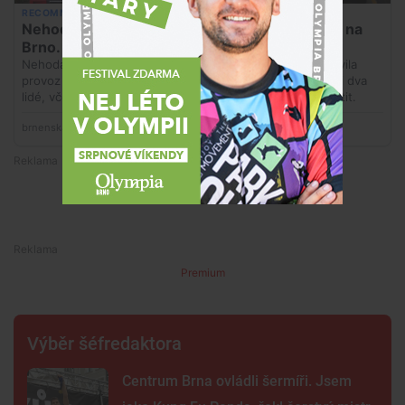
Premium
Premium
Výběr šéfredaktora
Centrum Brna ovládli šermíři. Jsem