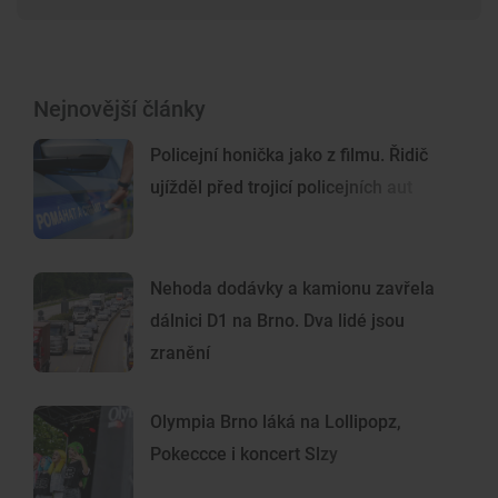
Nejnovější články
Policejní honička jako z filmu. Řidič
ujížděl před trojicí policejních aut
Nehoda dodávky a kamionu zavřela
dálnici D1 na Brno. Dva lidé jsou
zranění
Olympia Brno láká na Lollipopz,
Pokeccce i koncert Slzy