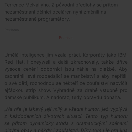
Terrence McNallyho. Z původní předlohy se přitom
nezaměstnaní dělníci oceláren nyní změnili na
nezaměstnané programátory.
Premium
Umělá inteligence jim vzala práci. Korporáty jako IBM,
Red Hat, Honeywell a další zkrachovaly, takže dříve
vysoce cenění odborníci jsou náhle na dlažbě. Aby
zachránili svá rozpadající se manželství a aby nepřišli
o své děti, rozhodnou se někteří ze zoufalství nacvičit
ajťáckou strip show. Výhradně za drahé vstupné pro
dámské publikum. A nadoraz, tedy opravdu donaha.
„Na hře je lákavý její milý a všední humor, jež vyplývá
z každodenních životních situací. Tento typ humoru
se přitom dynamicky střídá s dramatickými scénami
plnými obav a někdy i zoufalství. Díky tomu je hra jiná