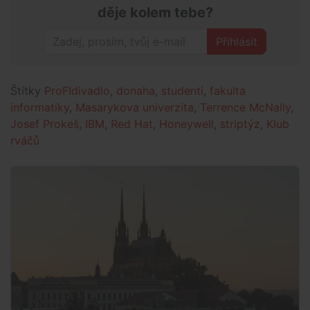
děje kolem tebe?
Přihlásit
Štítky
ProFIdivadlo
,
donaha
,
studenti
,
fakulta
informatiky
,
Masarykova univerzita
,
Terrence McNally
,
Josef Prokeš
,
IBM
,
Red Hat
,
Honeywell
,
striptýz
,
Klub
rváčů