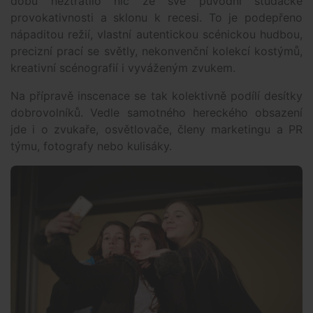
dobu neztratilo nic ze své původní študácké
provokativnosti a sklonu k recesi. To je podepřeno
nápaditou režií, vlastní autentickou scénickou hudbou,
precizní prací se světly, nekonvenční kolekcí kostýmů,
kreativní scénografií i vyváženým zvukem.
Na přípravě inscenace se tak kolektivně podílí desítky
dobrovolníků. Vedle samotného hereckého obsazení
jde i o zvukaře, osvětlovače, členy marketingu a PR
týmu, fotografy nebo kulisáky.