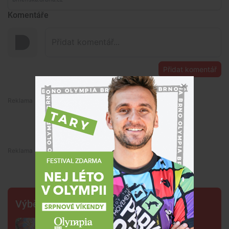
Komentáře
Přidat komentář
Premium
Premium
Výběr šéfredaktora
FOTO: Ulicemi Brna se prohnal