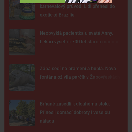
karnevalový průvod. Lidi přenesl do
exotické Brazílie
Neobvyklá pacientka u svaté Anny.
Lékaři vyšetřili 700 let starou madonu
Žába sedí na prameni a bublá. Nová
fontána oživila parčík v Žabovřeskách
Brňané zasedli k dlouhému stolu.
Přinesli domácí dobroty i veselou
náladu