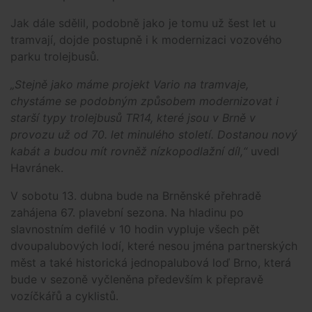
Jak dále sdělil, podobně jako je tomu už šest let u
tramvají, dojde postupně i k modernizaci vozového
parku trolejbusů.
„Stejně jako máme projekt Vario na tramvaje,
chystáme se podobným způsobem modernizovat i
starší typy trolejbusů TR14, které jsou v Brně v
provozu už od 70. let minulého století. Dostanou nový
kabát a budou mít rovněž nízkopodlažní díl,“
uvedl
Havránek.
V sobotu 13. dubna bude na Brněnské přehradě
zahájena 67. plavební sezona. Na hladinu po
slavnostním defilé v 10 hodin vypluje všech pět
dvoupalubových lodí, které nesou jména partnerských
měst a také historická jednopalubová loď Brno, která
bude v sezoně vyčleněna především k přepravě
vozíčkářů a cyklistů.