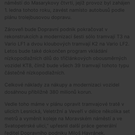
náměstí do Masarykovy čtvrti, jejíž provoz byl zahájen
1. ledna tohoto roku, zavést namísto autobusů podle
plánu trolejbusovou dopravu.
Zároveň bude Dopravní podnik pokračovat v
rekonstrukcích a modernizaci šesti sólo tramvají T3 na
Vario LF1 a dvou kloubových tramvají K2 na Vario LF2.
Letos bude také dokončen program vkládání
nízkopodlažních dílů do tříčlánkových obousměrných
vozidel KT8, čímž bude všech 39 tramvají tohoto typu
částečně nízkopodlažních.
Celkové náklady za nákupy a modernizaci vozidel
dosáhnou přibližně 380 milionů korun.
Vedle toho máme v plánu opravit tramvajové tratě v
ulicích Lesnická, Veletržní a Veveří v délce několika set
metrů a vyměnit koleje na Moravském náměstí a ve
Svatopetrské ulici,“ upřesnil další práce generální
ředitel Dopravního podniku Miloš Havránek.