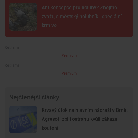
Antikoncepce pro holuby? Znojmo
zvažuje městský holubník i speciální
krmivo
Premium
Premium
Nejčtenější články
Krvavý útok na hlavním nádraží v Brně.
Agresoři zbili ostrahu kvůli zákazu
kouření