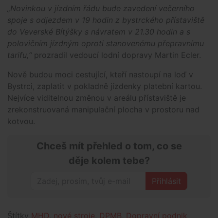
„Novinkou v jízdním řádu bude zavedení večerního
spoje s odjezdem v 19 hodin z bystrckého přístaviště
do Veverské Bítýšky s návratem v 21.30 hodin a s
polovičním jízdným oproti stanovenému přepravnímu
tarifu,“
prozradil vedoucí lodní dopravy Martin Ecler.
Nově budou moci cestující, kteří nastoupí na loď v
Bystrci, zaplatit v pokladně jízdenky platební kartou.
Nejvíce viditelnou změnou v areálu přístaviště je
zrekonstruovaná manipulační plocha v prostoru nad
kotvou.
Chceš mít přehled o tom, co se
děje kolem tebe?
Přihlásit
Štítky
MHD
,
nové stroje
,
DPMB
,
Dopravní podnik