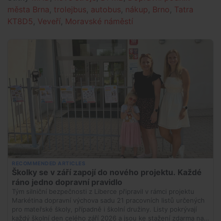
města Brna
,
trolejbus
,
autobus
,
nákup
,
Brno
,
Tatra
KT8D5
,
Veveří
,
Moravské náměstí