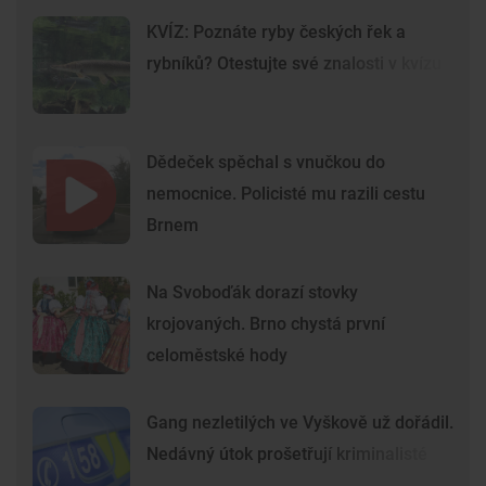
KVÍZ: Poznáte ryby českých řek a
rybníků? Otestujte své znalosti v kvízu
Dědeček spěchal s vnučkou do
nemocnice. Policisté mu razili cestu
Brnem
Na Svoboďák dorazí stovky
krojovaných. Brno chystá první
celoměstské hody
Gang nezletilých ve Vyškově už dořádil.
Nedávný útok prošetřují kriminalisté