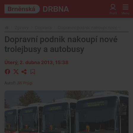
Zprávy
Doprava
Dopravní podnik nakoupí nové trolejb
Dopravní podnik nakoupí nové
trolejbusy a autobusy
Úterý, 2. dubna 2013, 15:38
Autoři
Jiří Prýgl