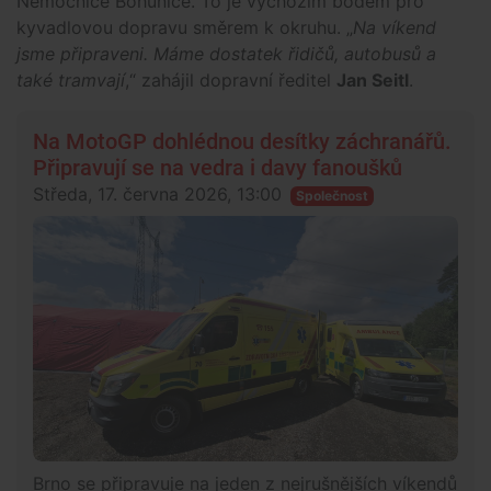
Nemocnice Bohunice. To je výchozím bodem pro
kyvadlovou dopravu směrem k okruhu. „
Na víkend
jsme připraveni. Máme dostatek řidičů, autobusů a
také tramvají
,“ zahájil dopravní ředitel
Jan Seitl
.
Na MotoGP dohlédnou desítky záchranářů.
Připravují se na vedra i davy fanoušků
Středa, 17. června 2026, 13:00
Společnost
Brno se připravuje na jeden z nejrušnějších víkendů