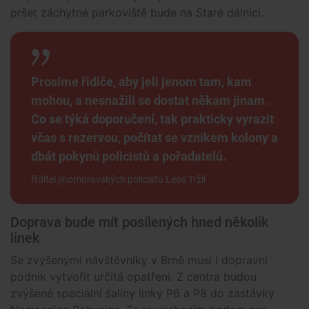
pršet záchytné parkoviště bude na Staré dálnici.
Prosíme řidiče, aby jeli jenom tam, kam
mohou, a nesnažili se dostat někam jinam.
Co se týká doporučení, tak prakticky vyrazit
včas s rezervou, počítat se vznikem kolony a
dbát pokynů policistů a pořadatelů.
řřditel jihomoravských policistů Leoš Tržil
Doprava bude mít posílených hned několik
linek
Se zvýšenými návštěvníky v Brně musí i dopravní
podnik vytvořit určitá opatření. Z centra budou
zvýšené speciální šaliny linky P6 a P8 do zastávky