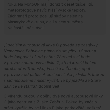
roku. Na MotoGP mají dorazit desetitisíce lidí,
meteorologové navíc hlásí vysoké teploty.
Záchranáři proto posilují služby nejen na
Masarykově okruhu, ale i v centru města.
Nejčastěji očekávají...
„Speciální autobusová linka C povede ze zastávky
Nemocnice Bohunice přímo do smyčky u Startu a
bude fungovat už od pátku. Zároveň s ní bude
v provozu autobusová linka Z, která krouží kolem
okruhu přes Troubsko, Veselku a Žebětín, opět
v provozu od pátku. A poslední linka je linka P, kterou
snad nebudeme muset využit. Ta by jezdila ze Staré
dálnice ke startu,“
doplnil Seitl.
O víkendu budou v oběhu dvě nové autobusové linky,
C jako centrum a Z jako Žebětín. Pokud by začalo
pršet využila by se i linka P jako parkoviště. Veškerá