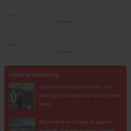
Premium
Premium
Výběr šéfredaktora
Centrum Brna ovládli šermíři. Jsem
jako Kung Fu Panda, řekl čerstvý mistr
světa
Na plovárně ve Znojmě se popralo
třicet lidí. Přibudou kamery i častější