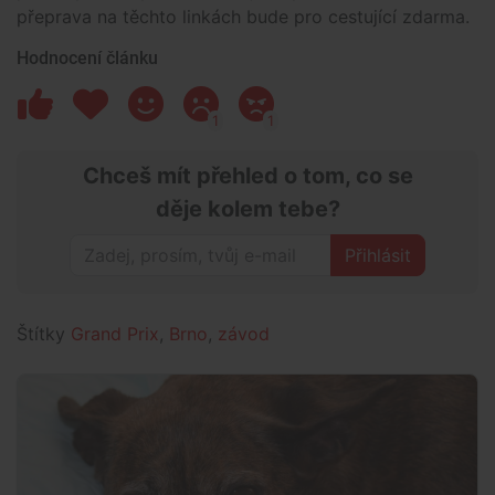
přeprava na těchto linkách bude pro cestující zdarma.
Hodnocení článku
1
1
Chceš mít přehled o tom, co se
děje kolem tebe?
Přihlásit
Štítky
Grand Prix
,
Brno
,
závod