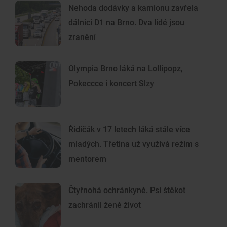
Nehoda dodávky a kamionu zavřela
dálnici D1 na Brno. Dva lidé jsou
zranění
Olympia Brno láká na Lollipopz,
Pokeccce i koncert Slzy
Řidičák v 17 letech láká stále více
mladých. Třetina už využívá režim s
mentorem
Čtyřnohá ochránkyně. Psí štěkot
zachránil ženě život