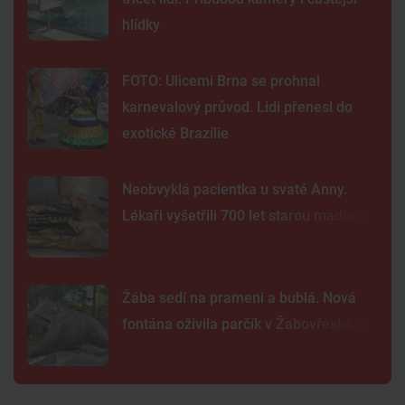
hlídky
FOTO: Ulicemi Brna se prohnal
karnevalový průvod. Lidi přenesl do
exotické Brazílie
Neobvyklá pacientka u svaté Anny.
Lékaři vyšetřili 700 let starou madonu
Žába sedí na prameni a bublá. Nová
fontána oživila parčík v Žabovřeskách