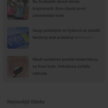
Na Svoboďák dorazí stovky
krojovaných. Brno chystá první
celoměstské hody
Gang nezletilých ve Vyškově už dořádil.
Nedávný útok prošetřují kriminalisté
Mladí vandalové poničili model Marsu
na Kraví hoře. Hvězdárna zařídila
náhradu
Nejnovější články