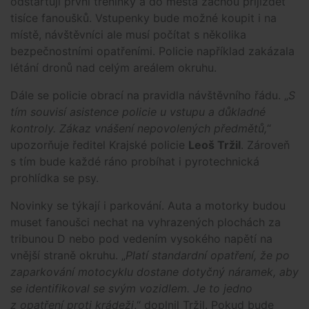
odstartují první tréninky a do města začnou přijíždět
tisíce fanoušků. Vstupenky bude možné koupit i na
místě, návštěvníci ale musí počítat s několika
bezpečnostními opatřeními. Policie například zakázala
létání dronů nad celým areálem okruhu.
Dále se policie obrací na pravidla návštěvního řádu. „
S
tím souvisí asistence policie u vstupu a důkladné
kontroly. Zákaz vnášení nepovolených předmětů,
“
upozorňuje ředitel Krajské policie
Leoš Tržil
. Zároveň
s tím bude každé ráno probíhat i pyrotechnická
prohlídka se psy.
Novinky se týkají i parkování. Auta a motorky budou
muset fanoušci nechat na vyhrazených plochách za
tribunou D nebo pod vedením vysokého napětí na
vnější straně okruhu. „
Platí standardní opatření, že po
zaparkování motocyklu dostane dotyčný náramek, aby
se identifikoval se svým vozidlem. Je to jedno
z opatření proti krádeži
,“ doplnil Tržil. Pokud bude