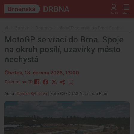
Zprávy
Doprava
MotoGP se vrací do Brna. Spoje na okr
MotoGP se vrací do Brna. Spoje
na okruh posílí, uzavírky město
nechystá
Čtvrtek, 18. června 2026, 13:00
Diskutuj na FB
Autoři
Daniela Kytlicova
| Foto
CREDITAS Autodrom Brno