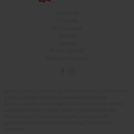
Soukromí
O Drbně
Etický kodex
Kontakt
Inzerce
Práce v Drbně
Nastavení cookies
Všechna práva vyhrazena, jakékoli užití obsahu včetné obsahu
a grafiky podléhá schválení provozovatelem serveru.
Drbna.cz využívá zpravodajství ČTK, jehož obsah je chráněn
autorským zákonem. Přepis, šíření či další zpřístupňování
tohoto obsahu či jeho částí veřejnosti, a to jakýmkoliv
způsobem, je bez předchozího souhlasu ČTK výslovně
zakázáno.