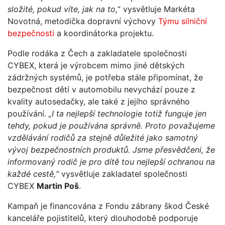
složité, pokud víte, jak na to,
“ vysvětluje Markéta
Novotná, metodička dopravní výchovy
Týmu silniční
bezpečnosti
a koordinátorka projektu.
Podle rodáka z Čech a zakladatele společnosti
CYBEX, která je výrobcem mimo jiné dětských
zádržných systémů, je potřeba stále připomínat, že
bezpečnost dětí v automobilu nevychází pouze z
kvality autosedačky, ale také z jejího správného
používání.
„I ta nejlepší technologie totiž funguje jen
tehdy, pokud je používána správně. Proto považujeme
vzdělávání rodičů za stejně důležité jako samotný
vývoj bezpečnostních produktů. Jsme přesvědčeni, že
informovaný rodič je pro dítě tou nejlepší ochranou na
každé cestě,“
vysvětluje zakladatel společnosti
CYBEX
Martin Poš
.
Kampaň je financována z Fondu zábrany škod České
kanceláře pojistitelů, který dlouhodobě podporuje