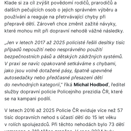
Klade si za cíl zvýšit povědomí rodičů, prarodičů a
dalších pečujících osob o jejich správném výběru a
používání a reaguje na přetrvávající chyby při
přepravě dětí. Zároveň chce změnit zažité návyky,
které mohou mít při dopravní nehodě vážné následky.
„
Jen v letech 2017 až 2025 policisté řešili desítky tisíc
případů nepoužití nebo nesprávného použití
bezpečnostních pásů a dětských zádržných systémů.
V praxi se navíc opakovaně setkáváme s chybami,
jako jsou volně dotažené pásy, špatně upevněné
autosedačky nebo předčasné přesazení dětí
do nevhodných kategorií
,“ říká
Michal Hodboď
, ředitel
služby dopravní policie Policejního prezidia ČR, které
se na kampani podílí.
V letech 2016 až 2025 Policie ČR eviduje více než 57
tisíc dopravních nehod s účastí dětí do 15 let věku
v rolích spolujezdců. Při těchto nehodách bylo 73 dětí