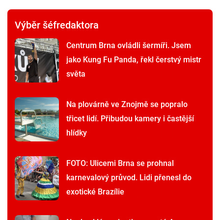
Výběr šéfredaktora
Centrum Brna ovládli šermíři. Jsem
jako Kung Fu Panda, řekl čerstvý mistr
světa
Na plovárně ve Znojmě se popralo
třicet lidí. Přibudou kamery i častější
hlídky
FOTO: Ulicemi Brna se prohnal
karnevalový průvod. Lidi přenesl do
exotické Brazílie