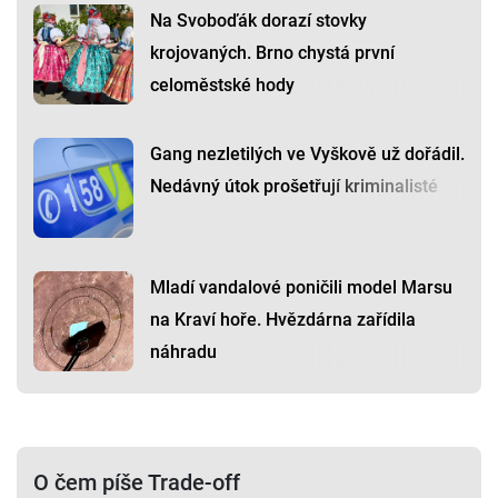
Na Svoboďák dorazí stovky
krojovaných. Brno chystá první
celoměstské hody
Gang nezletilých ve Vyškově už dořádil.
Nedávný útok prošetřují kriminalisté
Mladí vandalové poničili model Marsu
na Kraví hoře. Hvězdárna zařídila
náhradu
O čem píše Trade-off