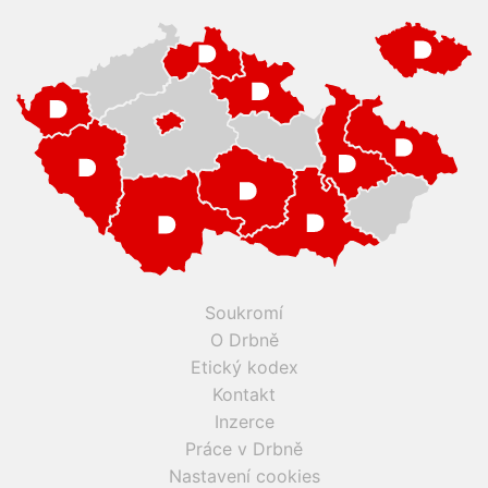
Soukromí
O Drbně
Etický kodex
Kontakt
Inzerce
Práce v Drbně
Nastavení cookies