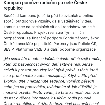
Kampaň pomůže rodičům po celé České
republice
Součástí kampaně je série pěti televizních a online
spotů, outdoorové vizuály, další vzdělávací videa,
komunikace na sociálních sítích i roadshow po celé
České republice. Projekt realizuje Tým silniční
bezpečnosti za finanční podpory Fondu zábrany škod
České kanceláře pojistitelů. Partnery jsou Policie ČR,
BESIP, Platforma VIZE 0 a další odborné organizace.
„
Na semináře o autosedačkách často přicházejí rodiče,
kteří už bezpečnost svých dětí aktivně řeší. Jenže
největší prostor pro zlepšení bývá právě u těch, kteří
se o problematiku zatím nezajímají. Když vidíte před
školkou dítě v nezapnuté sedačce, volných pásech
nebo jen na podsedáku, uvědomíte si, jak důležitá je
masová osvěta. Proto věřím, že tato kampaň pomůže
dostat ověřené informace k tisícům rodin po celé
České republice a ukáže, že bezpečné cestování není