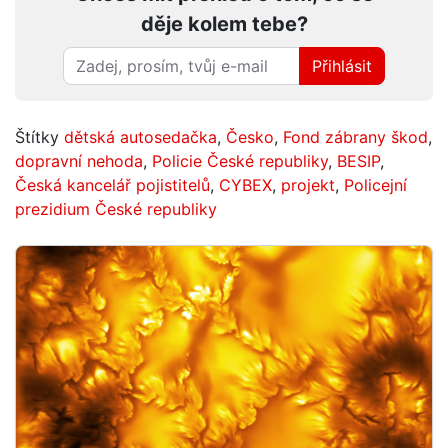
děje kolem tebe?
Přihlásit
Štítky
dětská autosedačka
,
Česko
,
Fond zábrany škod
,
dopravní nehoda
,
Policie České republiky
,
BESIP
,
Česká kancelář pojistitelů
,
CYBEX
,
projekt
,
Policejní
prezidium České republiky