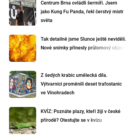
Centrum Brna ovládli šermíři. Jsem
jako Kung Fu Panda, řekl čerstvý mistr
světa
Tak detailně jsme Slunce ještě neviděli.
Nové snímky přinesly průlomový objev
Z šedých krabic umělecká díla.
Výtvarníci proměnili deset trafostanic
ve Vinohradech
KVÍZ: Poznáte plazy, kteří žijí v české
přírodě? Otestujte se v kvízu