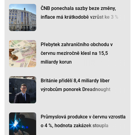
ČNB ponechala sazby beze změny,
inflace má krátkodobě vzrůst ke 3 %
Přebytek zahraničního obchodu v
červnu meziročně klesl na 15,5
miliardy korun
Británie přidělí 8,4 miliardy liber
výrobcům ponorek Dreadnought
Průmyslová produkce v červnu vzrostla
o 4 %, hodnota zakázek stoupla