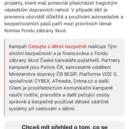
projekty, které mají potenciál předcházet tragickým
následkům dopravních nehod. V případě dětí je
prevence obzvlášť důležitá a používání autosedaček a
bezpečnostních pásů patří mezi prioritních témat
Komise Fondu zábrany škod.
Kampaň
Cestujte s dětmi bezpečně
realizuje Tým
silniční bezpečnosti a je financována z Fondu
zábrany škod České kanceláře pojistitelů. Partnery
kampaně jsou Policie ČR, samostatné oddělení
Ministerstva dopravy ČR BESIP, Platforma VIZE 0,
společnost CYBEX, ATmedia, Drbna.cz a další.
Cílem je prostřednictvím komunikační kampaně
naučit rodiče, prarodiče a další pečující osoby
správně a bezpečně používat dětské zádržné
systémy při cestování s dětmi.
Chceš mít přehled o tom, co se