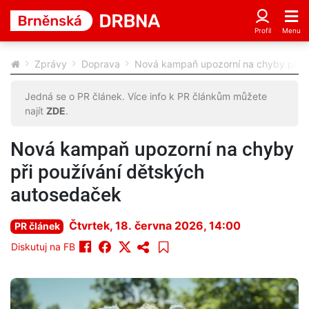
Zprávy
Doprava
Nová kampaň upozorní na chyby při p
Jedná se o PR článek. Více info k PR článkům můžete
najít
ZDE
.
Nová kampaň upozorní na chyby
při používání dětských
autosedaček
Čtvrtek, 18. června 2026, 14:00
PR článek
Diskutuj na FB