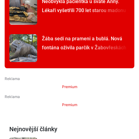
Neobvyklá pacientka u svaté Anny.
Lékaři vyšetřili 700 let starou madonu
Žába sedí na prameni a bublá. Nová
fontána oživila parčík v Žabovřeskách
Premium
Premium
Nejnovější články