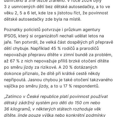
usmrceno a 319 těžce zraněno. V roce 2024 byly
3 z usmrcených dětí bez dětské autosedačky, a to ve
věku 2, 5 a 6 let, kde lze s jistotou říct, že povinnost
dětské autosedačky zde byla na místě.
Poznatky policistů potvrzuje i průzkum agentury
IPSOS, který si organizátoři nechali udělat letos na
jaře. Ten potvrdil, že velká část dospělých při přepravě
dětí chybuje. Například 45 % rodičů a prarodičů
nepovažuje přepravu dítěte v zimní bundě za problém,
až 67 % z nich nepovažuje příliš brzké otočení dítěte
po směru jízdy za rizikové. A 20 % dotázaných
dokonce přiznalo, že dítě při krátké cestě někdy
nepřipoutá. Jasnou chybou je také otočení takzvaného
vajíčka po směru jízdy, a to u 17 % respondentů.
„
Zatímco v České republice platí povinnost používat
dětský zádržný systém pro děti do 150 cm nebo
36 kilogramů, v některých státech rozhoduje věk
dítěte, jinde pouze výška nebo konkrétní podmínky