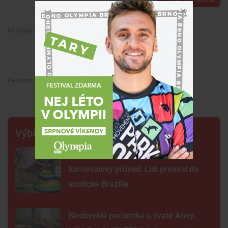
Premium
Premium
Výběr šéfredaktora
FOTO: Ulicemi Brna se prohnal
karnevalový průvod. Lidi přenesl do
exotické Brazílie
Neobvyklá pacientka u svaté Anny.