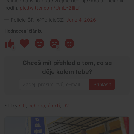
Dálnice na Brno bude zřejmě neprůjezdná až několik
hodin.
pic.twitter.com/UmLYZIliLf
— Policie ČR (@PolicieCZ)
June 4, 2026
Hodnocení článku
1
2
Chceš mít přehled o tom, co se
děje kolem tebe?
Přihlásit
Štítky
ČR
,
nehoda
,
úmrtí
,
D2