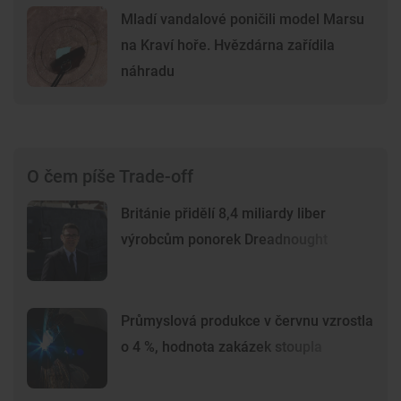
Mladí vandalové poničili model Marsu
na Kraví hoře. Hvězdárna zařídila
náhradu
O čem píše Trade-off
Británie přidělí 8,4 miliardy liber
výrobcům ponorek Dreadnought
Průmyslová produkce v červnu vzrostla
o 4 %, hodnota zakázek stoupla