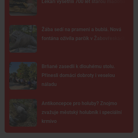
Lékaři vyšetřili 700 let starou madonu
Žába sedí na prameni a bublá. Nová
fontána oživila parčík v Žabovřeskách
Brňané zasedli k dlouhému stolu.
Přinesli domácí dobroty i veselou
náladu
Antikoncepce pro holuby? Znojmo
zvažuje městský holubník i speciální
krmivo