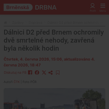
Zprávy
Doprava
Dálnici D2 před Brnem ochromily dvě s
Dálnici D2 před Brnem ochromily
dvě smrtelné nehody, zavřená
byla několik hodin
Čtvrtek, 4. června 2026, 15:06
, aktualizováno 4.
června 2026, 18:47
Diskutuj na FB
Autoři
ČTK
| Foto
PČR