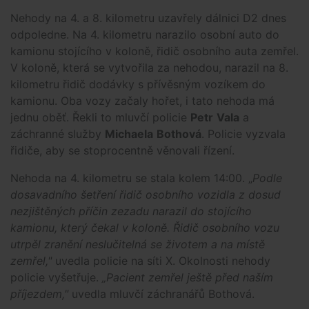
Nehody na 4. a 8. kilometru uzavřely dálnici D2 dnes
odpoledne. Na 4. kilometru narazilo osobní auto do
kamionu stojícího v koloně, řidič osobního auta zemřel.
V koloně, která se vytvořila za nehodou, narazil na 8.
kilometru řidič dodávky s přívěsným vozíkem do
kamionu. Oba vozy začaly hořet, i tato nehoda má
jednu oběť. Řekli to mluvčí policie
Petr
Vala
a
záchranné služby
Michaela
Bothová
. Policie vyzvala
řidiče, aby se stoprocentně věnovali řízení.
Nehoda na 4. kilometru se stala kolem 14:00. „
Podle
dosavadního šetření řidič osobního vozidla z dosud
nezjištěných příčin zezadu narazil do stojícího
kamionu, který čekal v koloně. Řidič osobního vozu
utrpěl zranění neslučitelná se životem a na místě
zemřel,"
uvedla policie na síti X. Okolnosti nehody
policie vyšetřuje.
„Pacient zemřel ještě před naším
příjezdem,"
uvedla mluvčí záchranářů Bothová.