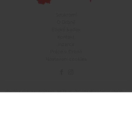
Soukromí
O Drbně
Etický kodex
Kontakt
Inzerce
Práce v Drbně
Nastavení cookies
Všechna práva vyhrazena, jakékoli užití obsahu včetné obsahu
a grafiky podléhá schválení provozovatelem serveru.
Drbna.cz využívá zpravodajství ČTK, jehož obsah je chráněn
autorským zákonem. Přepis, šíření či další zpřístupňování
tohoto obsahu či jeho částí veřejnosti, a to jakýmkoliv
způsobem, je bez předchozího souhlasu ČTK výslovně
zakázáno.