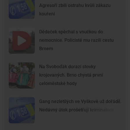
Agresoři zbili ostrahu kvůli zákazu
kouření
Dědeček spěchal s vnučkou do
nemocnice. Policisté mu razili cestu
Brnem
Na Svoboďák dorazí stovky
krojovaných. Brno chystá první
celoměstské hody
Gang nezletilých ve Vyškově už dořádil.
Nedávný útok prošetřují kriminalisté