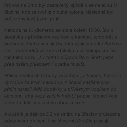
Provoz na Brno byl zastavený, sjíždělo se na exitu 11
Blučina, kde se tvořila dlouhá kolona. Následně byl
průjezdný levý jízdní pruh.
Nehoda na 8. kilometru se stala kolem 15:30. Šlo o
dodávku s přívěsným vozíkem a kamion, tentokrát s
požárem. Záchranná služba tam vyslala podle Bothové
šest prostředků včetně vrtulníku a velkokapacitního
sanitního vozu. „
I v tomto případě šlo o úmrtí ještě
před naším příjezdem,"
uvedla mluvčí.
Policie okolnosti nehody vyšetřuje. „
V koloně, která se
vytvořila za první nehodou, z dosud nezjištěných
příčin narazil řidič dodávky s přívěsným vozíkem do
kamionu, oba vozy začaly hořet,"
popsal situaci Vala.
Nehoda dálnici uzavřela obousměrně.
Aktuálně je dálnice D2 ve směru na Břeclav průjezdná
odstavným pruhem. Hasiči na místě stále pracují.