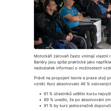
Motorkáři zároveň často vnímají vlastní r
Bariéry jsou spíše praktické jako napřík
nedostatek informací o možnostech vzdě
Právě na propojení teorie a praxe stojí 
vznikl. Kurz absolvovalo 46 % oslovených
61 % účastníků udělilo kurzu nejvyš
89 % uvedlo, že po absolvování změn
91 % by kurz jednoznačně doporučil