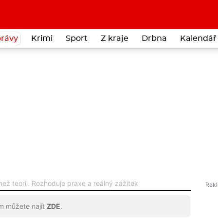
rávy
Krimi
Sport
Z kraje
Drbna
Kalendář 
 než teorii. Rozhoduje praxe a reálný zážitek
ům můžete najít
ZDE
.