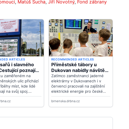
lomouci
,
Matúš Šucha
,
Jiří Novotný
,
Fond zábrany