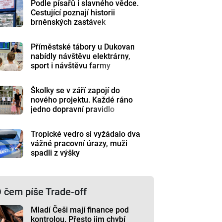
Podle písařů i slavného vědce.
Cestující poznají historii
brněnských zastávek
Příměstské tábory u Dukovan
nabídly návštěvu elektrárny,
sport i návštěvu farmy
Školky se v září zapojí do
nového projektu. Každé ráno
jedno dopravní pravidlo
Tropické vedro si vyžádalo dva
vážné pracovní úrazy, muži
spadli z výšky
 čem píše Trade-off
Mladí Češi mají finance pod
kontrolou. Přesto jim chybí