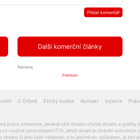
Přidat komentář
Další komerční články
Premium
romí
O Drbně
Etický kodex
Kontakt
Inzerce
Prác
na práva vyhrazena, jakékoli užití obsahu včetné obsahu a grafiky 
.cz využívá zpravodajství ČTK, jehož obsah je chráněn autorským zák
o obsahu či jeho částí veřejnosti, a to jakýmkoliv způsobem, je be