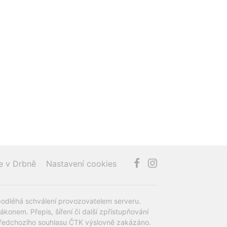
e v Drbně
Nastavení cookies
podléhá schválení provozovatelem serveru.
onem. Přepis, šíření či další zpřístupňování
z předchozího souhlasu ČTK výslovně zakázáno.