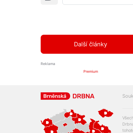
Další články
Premium
Souk
Všech
Drbna
tohot