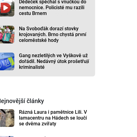
Dědeček spěchal s vnučkou do
nemocnice. Policisté mu razili
cestu Brnem
Na Svoboďák dorazí stovky
krojovaných. Brno chystá první
celoměstské hody
Gang nezletilých ve Vyškově už
dořádil. Nedávný útok prošetřují
kriminalisté
ejnovější články
Rázná Laura i pamětnice Lili. V
lamacentru na Hádech se loučí
se dvěma zvířaty