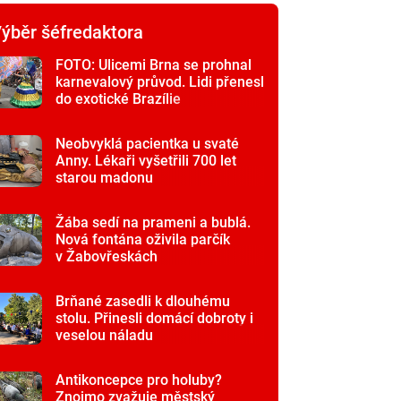
ýběr šéfredaktora
FOTO: Ulicemi Brna se prohnal
karnevalový průvod. Lidi přenesl
do exotické Brazílie
Neobvyklá pacientka u svaté
Anny. Lékaři vyšetřili 700 let
starou madonu
Žába sedí na prameni a bublá.
Nová fontána oživila parčík
v Žabovřeskách
Brňané zasedli k dlouhému
stolu. Přinesli domácí dobroty i
veselou náladu
Antikoncepce pro holuby?
Znojmo zvažuje městský