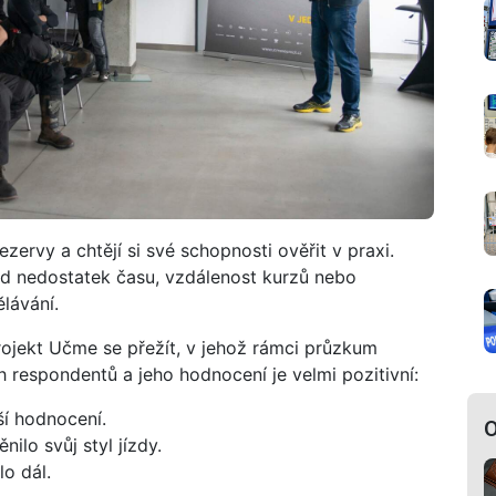
ezervy a chtějí si své schopnosti ověřit v praxi.
lad nedostatek času, vzdálenost kurzů nebo
lávání.
projekt Učme se přežít, v jehož rámci průzkum
 respondentů a jeho hodnocení je velmi pozitivní:
ší hodnocení.
O
ilo svůj styl jízdy.
o dál.