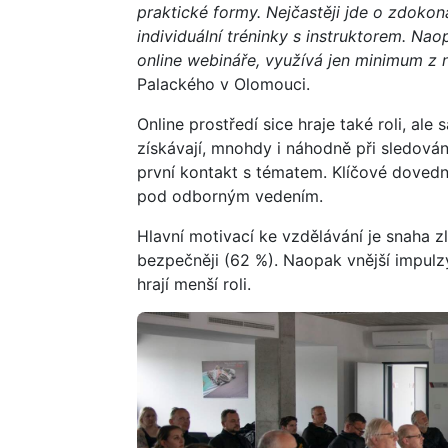
praktické formy. Nejčastěji jde o zdokon
individuální tréninky s instruktorem. Na
online webináře, využívá jen minimum z n
Palackého v Olomouci.
Online prostředí sice hraje také roli, al
získávají, mnohdy i náhodně při sledován
první kontakt s tématem. Klíčové dovednos
pod odborným vedením.
Hlavní motivací ke vzdělávání je snaha zl
bezpečněji (62 %). Naopak vnější impulz
hrají menší roli.