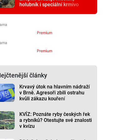
holubník i speciální krmivo
Premium
Premium
ejčtenější články
Krvavý útok na hlavním nádraží
v Brně. Agresoři zbili ostrahu
kvůli zákazu kouření
KVÍZ: Poznáte ryby českých řek
a rybníků? Otestujte své znalosti
v kvízu