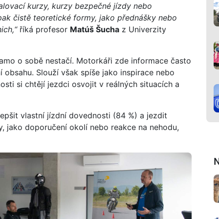
alovací kurzy, kurzy bezpečné jízdy nebo
opak čistě teoretické formy, jako přednášky nebo
ich,“
říká profesor
Matúš Šucha
z Univerzity
e samo o sobě nestačí. Motorkáři zde informace často
í obsahu. Slouží však spíše jako inspirace nebo
ti si chtějí jezdci osvojit v reálných situacích a
epšit vlastní jízdní dovednosti (84 %) a jezdit
y, jako doporučení okolí nebo reakce na nehodu,
N