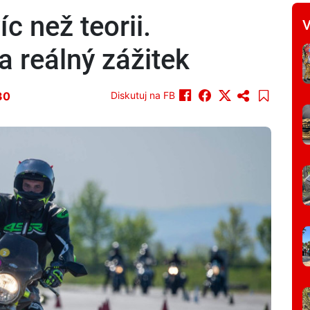
íc než teorii.
V
a reálný zážitek
30
Diskutuj na FB