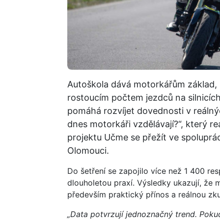
Autoškola dává motorkářům základ, a
rostoucím počtem jezdců na silnicích
pomáhá rozvíjet dovednosti v reálný
dnes motorkáři vzdělávají?“, který re
projektu Učme se přežít ve spoluprác
Olomouci.
Do šetření se zapojilo více než 1 400 r
dlouholetou praxí. Výsledky ukazují, že 
především praktický přínos a reálnou zkuš
„Data potvrzují jednoznačný trend. Pokud