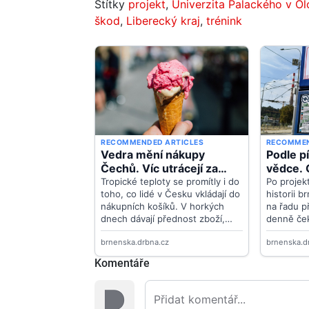
Štítky
projekt
,
Univerzita Palackého v O
škod
,
Liberecký kraj
,
trénink
Komentáře