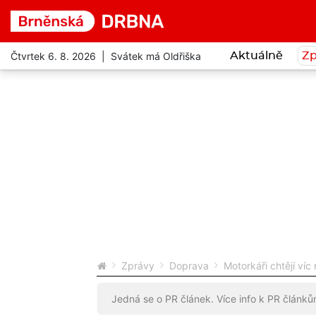
Čtvrtek 6. 8. 2026 | Svátek má Oldřiška
Aktuálně
Zp
Zprávy
Doprava
Motorkáři chtějí víc
Jedná se o PR článek. Více info k PR článk