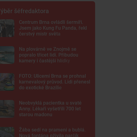
ýběr šéfredaktora
Centrum Brna ovládli šermíři.
Jsem jako Kung Fu Panda, řekl
čerstvý mistr světa
Na plovárně ve Znojmě se
popralo třicet lidí. Přibudou
kamery i častější hlídky
FOTO: Ulicemi Brna se prohnal
karnevalový průvod. Lidi přenesl
do exotické Brazílie
Neobvyklá pacientka u svaté
Anny. Lékaři vyšetřili 700 let
starou madonu
Žába sedí na prameni a bublá.
Nová fontána oživila parčík