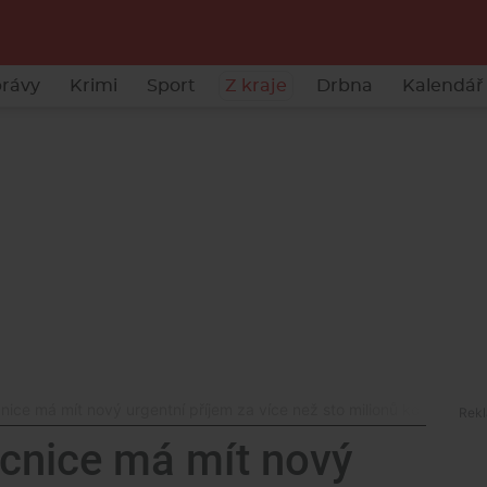
rávy
Krimi
Sport
Z kraje
Drbna
Kalendář 
ce má mít nový urgentní příjem za více než sto milionů korun
nice má mít nový