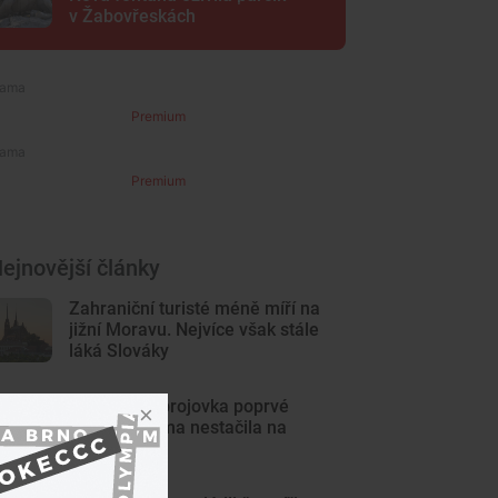
v Žabovřeskách
Premium
Premium
ejnovější články
Zahraniční turisté méně míří na
jižní Moravu. Nejvíce však stále
láká Slováky
Brněnská Zbrojovka poprvé
klopýtla, doma nestačila na
Liberec