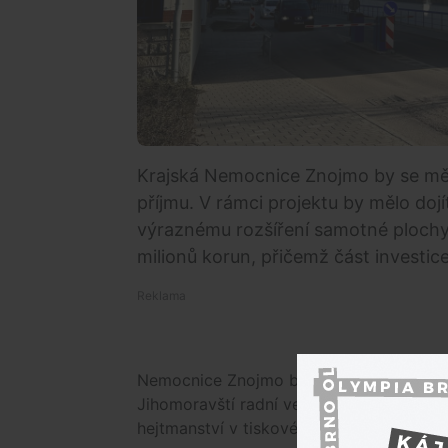
Krajská Nemocnice Znojmo by se měl
příjmu. V rámci projektu by mělo doj
výraznému rozšíření samotné plochy 
milionů korun, přičemž část investic
Nemocnice Znojmo by se měla do dvou l
Jihomoravští radní ve čtvrtek schválili 
hejtmanství v tiskové zprávě.