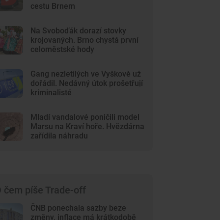
cestu Brnem
Na Svoboďák dorazí stovky
krojovaných. Brno chystá první
celoměstské hody
Gang nezletilých ve Vyškově už
dořádil. Nedávný útok prošetřují
kriminalisté
Mladí vandalové poničili model
Marsu na Kraví hoře. Hvězdárna
zařídila náhradu
 čem píše Trade-off
ČNB ponechala sazby beze
změny, inflace má krátkodobě