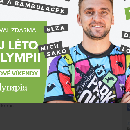
a přesnou diagnostiku akutních stavů, efektivní
 péče. Součástí budou specializovaná pracoviště,
yššího věku, intenzivních a resuscitačních lůžek i
u rozšíření celkové plochy urgentního příjmu a
žkového traktu. Nový urgentní příjem ve Znojmě
o návštěvy. Bude potřeba upravit a rozšířit
úpravy autobusových zastávek. Tím zajistíme nejen
le také komfort pro návštěvníky a pacienty,"
uvedl
und
(ODS).
u v areálu nemocnice, který byl zkolaudován v
N
o urgentního příjmu se předpokládá v letech 2026
158 milionů korun a bude spolufinancován z
 korun.