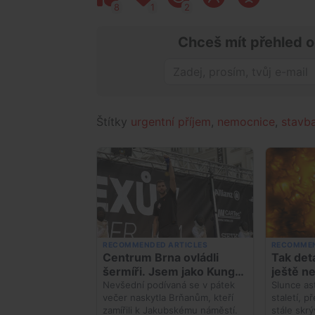
8
1
2
Chceš mít přehled o
Štítky
urgentní příjem
,
nemocnice
,
stavb