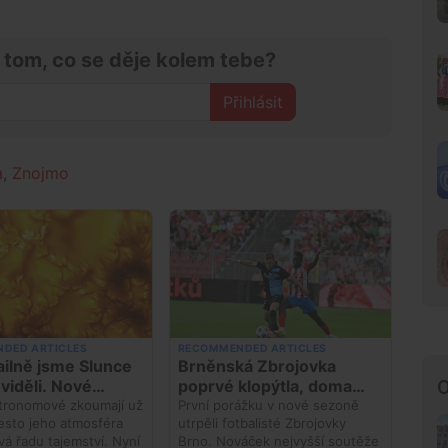
 tom, co se děje kolem tebe?
Přihlásit
a
,
Znojmo
O