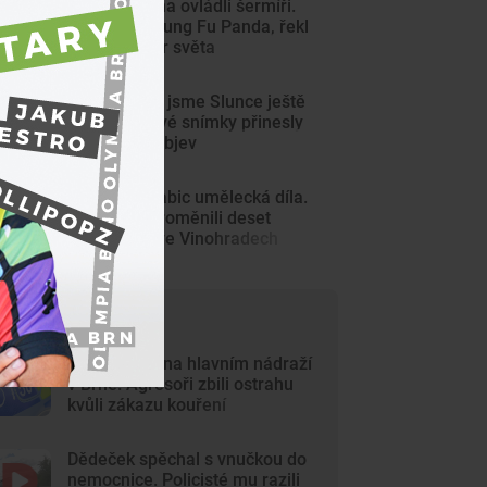
Centrum Brna ovládli šermíři.
Jsem jako Kung Fu Panda, řekl
čerstvý mistr světa
Tak detailně jsme Slunce ještě
neviděli. Nové snímky přinesly
průlomový objev
Z šedých krabic umělecká díla.
Výtvarníci proměnili deset
trafostanic ve Vinohradech
ejčtenější články
Krvavý útok na hlavním nádraží
v Brně. Agresoři zbili ostrahu
kvůli zákazu kouření
Dědeček spěchal s vnučkou do
nemocnice. Policisté mu razili