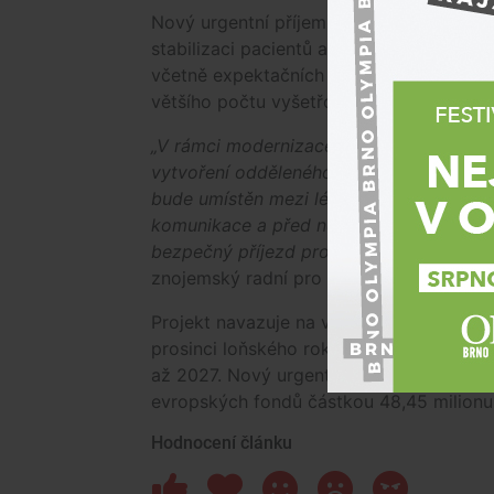
Nový urgentní příjem má umožnit rychlou 
stabilizaci pacientů a zajištění návazné
včetně expektačních lůžek pro pacienty v
většího počtu vyšetřoven.
„V rámci modernizace dojde k významném
vytvoření odděleného ambulantního a lů
bude umístěn mezi lékárnou a vchodem pr
komunikace a před nemocnicí se plánují 
bezpečný příjezd pro záchranné složky, a
znojemský radní pro investice
David Gr
Projekt navazuje na vybudování heliport
prosinci loňského roku. Realizace novéh
až 2027. Nový urgentní příjem vyjde na 
evropských fondů částkou 48,45 milionu
Hodnocení článku