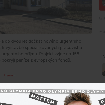
a do dvou let dočkat nového urgentního
ít k výstavbě specializovaných pracovišť a
urgentního příjmu. Projekt vyjde na 158
N
e pokryjí peníze z evropských fondů.
Premium
et dočkat nového moderního urgentního příjmu.
vypsání veřejné zakázky na zhotovitele, uvedlo