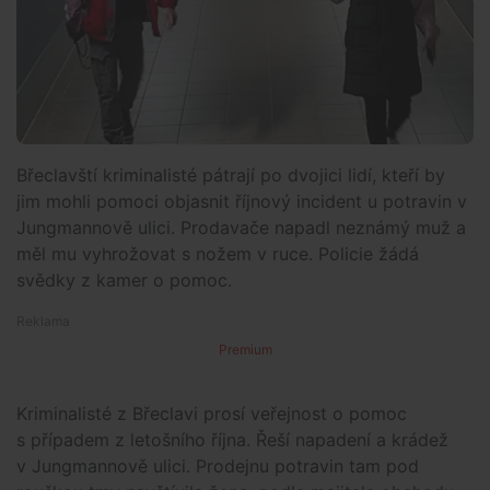
Břeclavští kriminalisté pátrají po dvojici lidí, kteří by
jim mohli pomoci objasnit říjnový incident u potravin v
Jungmannově ulici. Prodavače napadl neznámý muž a
měl mu vyhrožovat s nožem v ruce. Policie žádá
svědky z kamer o pomoc.
Premium
Kriminalisté z Břeclavi prosí veřejnost o pomoc
s případem z letošního října. Řeší napadení a krádež
v Jungmannově ulici. Prodejnu potravin tam pod