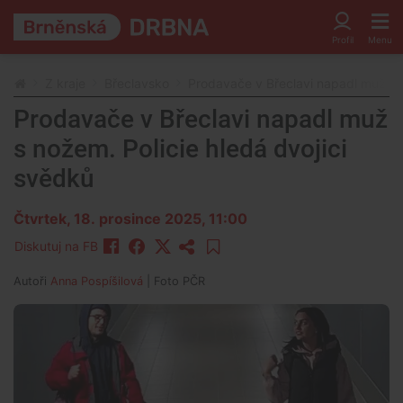
Z kraje
Břeclavsko
Prodavače v Břeclavi napadl muž s n
Prodavače v Břeclavi napadl muž
s nožem. Policie hledá dvojici
svědků
Čtvrtek, 18. prosince 2025, 11:00
Diskutuj na FB
Autoři
Anna Pospíšilová
| Foto
PČR