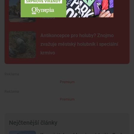
Přinesli domácí dobroty i veselou
náladu
Antikoncepce pro holuby? Znojmo
zvažuje městský holubník i speciální
krmivo
Premium
Premium
Nejčtenější články