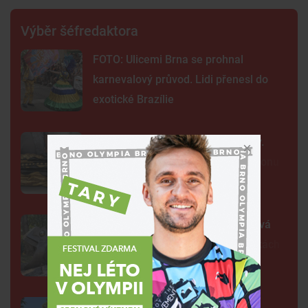
Výběr šéfredaktora
FOTO: Ulicemi Brna se prohnal
karnevalový průvod. Lidi přenesl do
exotické Brazílie
Neobvyklá pacientka u svaté Anny.
Lékaři vyšetřili 700 let starou madonu
Žába sedí na prameni a bublá. Nová
fontána oživila parčík v Žabovřeskách
Brňané zasedli k dlouhému stolu.