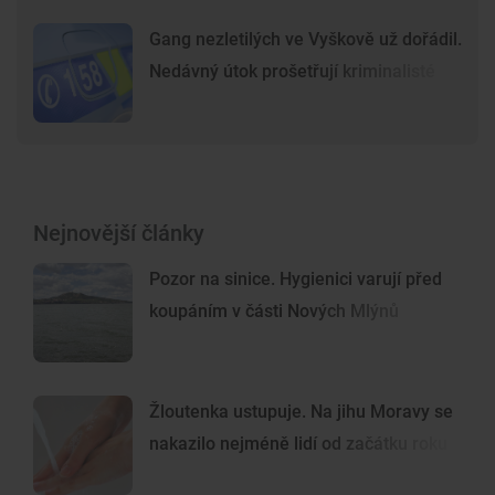
Gang nezletilých ve Vyškově už dořádil.
Nedávný útok prošetřují kriminalisté
Nejnovější články
Pozor na sinice. Hygienici varují před
koupáním v části Nových Mlýnů
Žloutenka ustupuje. Na jihu Moravy se
nakazilo nejméně lidí od začátku roku