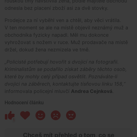
rouškou tmy navštívila žena, podle majitele obchodu
odnesla bez placení zboží asi za dvě stovky.
Prodejce za ní vyběhl ven a chtěl, aby věci vrátila.
V ten moment se ale na místě objevil neznámý muž a
obchodníka fyzicky napadl. Měl mu dokonce
vyhrožovat s nožem v ruce. Muž prodavače na místě
držel, dokud žena nezmizela ve tmě.
„Policisté potřebují hovořit s dvojicí na fotografii.
Kriminalistům se podařilo získat záběry těchto osob,
které by mohly celý případ osvětlit. Poznáváte-li
dvojici na záběrech, kontaktujte tísňovou linku 158,“
informovala policejní mluvčí
Andrea Cejnková
.
Hodnocení článku
1
Chceš mít přehled o tom, co se