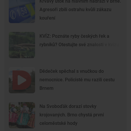
Krvavý útok na hlavním nádraží v Brně.
Agresoři zbili ostrahu kvůli zákazu
kouření
KVÍZ: Poznáte ryby českých řek a
rybníků? Otestujte své znalosti v kvízu
Dědeček spěchal s vnučkou do
nemocnice. Policisté mu razili cestu
Brnem
Na Svoboďák dorazí stovky
krojovaných. Brno chystá první
celoměstské hody