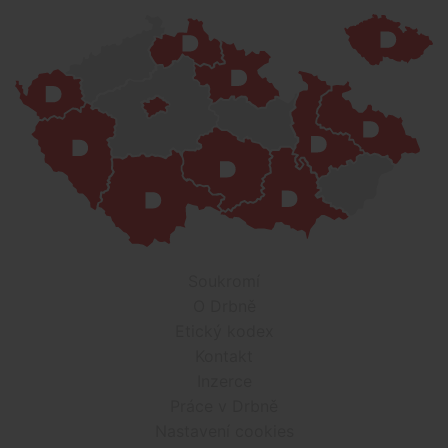
Soukromí
O Drbně
Etický kodex
Kontakt
Inzerce
Práce v Drbně
Nastavení cookies