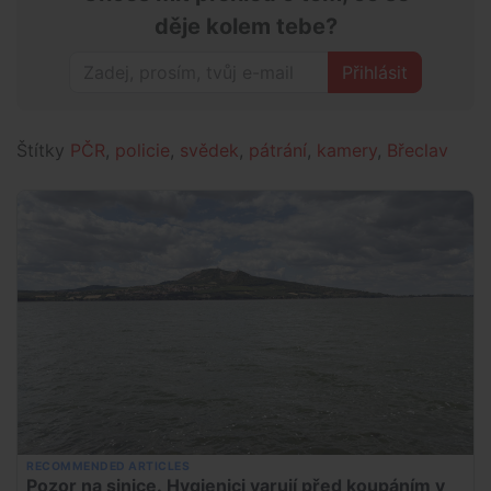
děje kolem tebe?
Přihlásit
Štítky
PČR
,
policie
,
svědek
,
pátrání
,
kamery
,
Břeclav