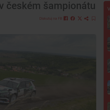
í v českém šampionátu
V
Diskutuj na FB