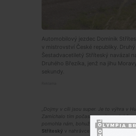
Automobilový jezdec Dominik Střítesk
v mistrovství České republiky. Druhý 
Šestadvacetiletý Stříteský navázal n
Druhého Březíka, jenž na jihu Moravy 
sekundy.
„Dojmy v cíli jsou super. Je to výhra v H
Zamíchalo tím počasí a my jsme dobře vo
pomohla nám, bohužel, i penalizace Adama
Stříteský
v nahrávce pro média.