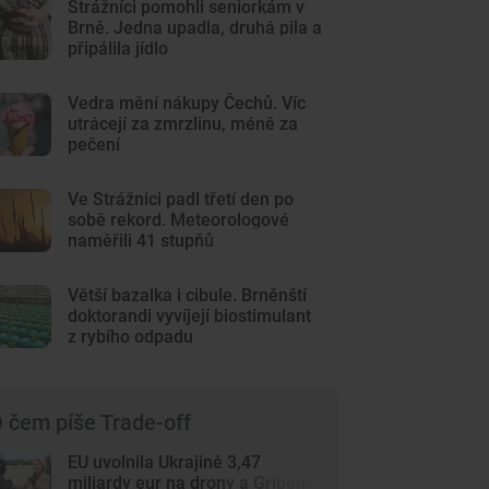
Strážníci pomohli seniorkám v
Brně. Jedna upadla, druhá pila a
připálila jídlo
Vedra mění nákupy Čechů. Víc
utrácejí za zmrzlinu, méně za
pečení
Ve Strážnici padl třetí den po
sobě rekord. Meteorologové
naměřili 41 stupňů
Větší bazalka i cibule. Brněnští
doktorandi vyvíjejí biostimulant
z rybího odpadu
 čem píše Trade-off
EU uvolnila Ukrajině 3,47
miliardy eur na drony a Gripeny