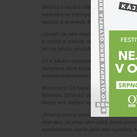
Březíka o možné vítězství připravila pů
retardéru ve třetí rychlostní zkoušce. Za
testech z dvanácti, Březík na sedmi.
„Vydařil se nám hlavně dnešek dopoledn
a udržet si náskok na Adama, což bylo dů
jen na jistotu, protože Adam byl stále ryc
Až v závěru vybojoval bronzovou pozici M
šampiona Jana Kopeckého. V hodnocení
jedenáctinásobného domácího mistra pora
Mistrovství ČR bude pokračovat v polov
Boleslav. Stříteský vstoupí do druhé po
Březík je o dalších sedm bodů zpět.
„První polovinu sezony bych určitě zhodn
mistráku. Je před námi ještě druhá pol
koeficientem, takže ještě není vyhráno.