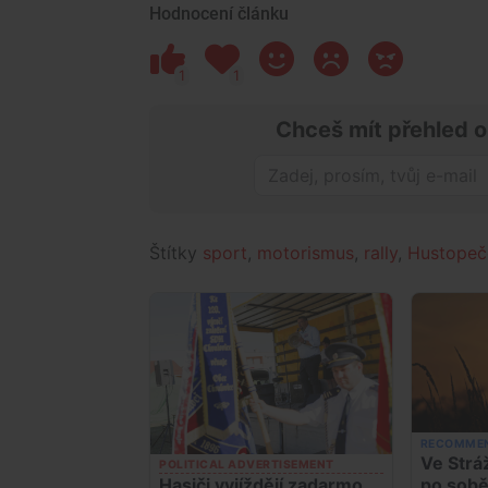
Hodnocení článku
1
1
Chceš mít přehled o
Štítky
sport
,
motorismus
,
rally
,
Hustopeč