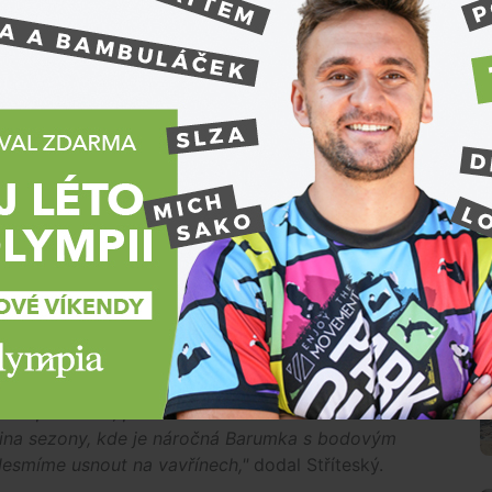
lminutová penalizace za neprojetí zpomalovacího
tímco Stříteský byl nejrychlejší na třech měřených
e, kdy jsme dokázali přeskočit Honzu (Kopeckého)
ležité, protože jel rychle. Odpoledne jsme nemohli
hlý. Museli jsme se snažit,"
řekl Stříteský.
areš, jenž v posledním testu předstihl úřadujícího
 šampionátu druhý Mareš nakonec
zil o 1,7 sekundy.
ině července, kdy se pojede Bohemia rallye Mladá
loviny sezony s náskokem 20 bodů na Mareše,
N
otil pozitivně, povedlo se nám usadit se v čele
ovina sezony, kde je náročná Barumka s bodovým
 Nesmíme usnout na vavřínech,"
dodal Stříteský.