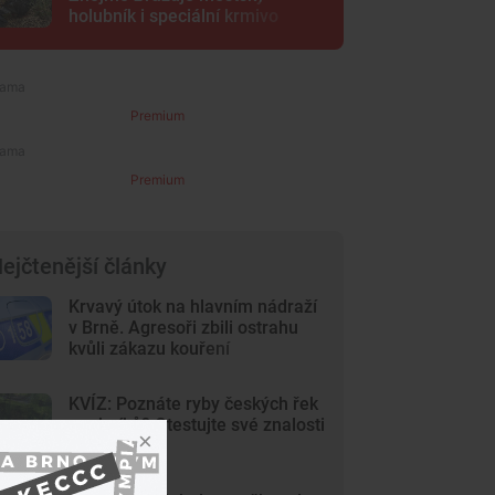
holubník i speciální krmivo
Premium
Premium
ejčtenější články
Krvavý útok na hlavním nádraží
v Brně. Agresoři zbili ostrahu
kvůli zákazu kouření
KVÍZ: Poznáte ryby českých řek
a rybníků? Otestujte své znalosti
v kvízu