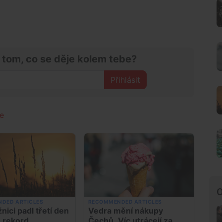
 tom, co se děje kolem tebe?
Přihlásit
e
O