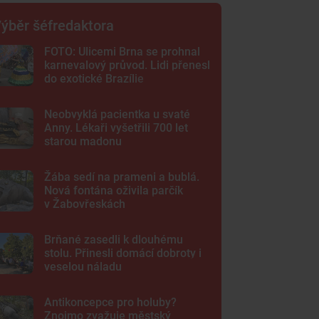
ýběr šéfredaktora
FOTO: Ulicemi Brna se prohnal
karnevalový průvod. Lidi přenesl
do exotické Brazílie
Neobvyklá pacientka u svaté
Anny. Lékaři vyšetřili 700 let
starou madonu
Žába sedí na prameni a bublá.
Nová fontána oživila parčík
v Žabovřeskách
Brňané zasedli k dlouhému
stolu. Přinesli domácí dobroty i
veselou náladu
Antikoncepce pro holuby?
Znojmo zvažuje městský