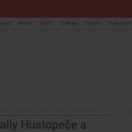
rávy
Krimi
Sport
Z kraje
Drbna
Kalendář 
l Rally Hustopeče a upevnil si vedení v českém šampionátu
Rally Hustopeče a