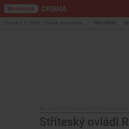
Čtvrtek 6. 8. 2026 | Svátek má Oldřiška
Aktuálně
Zp
Sport
Ostatní sporty
Stříteský ovlád
Stříteský ovládl 