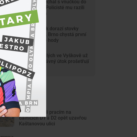
Dědeček spěchal s vnučkou do
nemocnice. Policisté mu razili
cestu Brnem
Na Svoboďák dorazí stovky
krojovaných. Brno chystá první
celoměstské hody
Gang nezletilých ve Vyškově už
dořádil. Nedávný útok prošetřují
kriminalisté
ejnovější články
Silničáři kvůli pracím na
dálnicích D1 a D2 opět uzavřou
Kaštanovou ulici