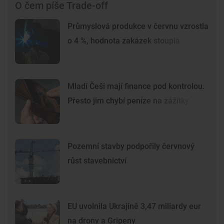
O čem píše Trade-off
Průmyslová produkce v červnu vzrostla
o 4 %, hodnota zakázek stoupla
Mladí Češi mají finance pod kontrolou.
Přesto jim chybí peníze na zážitky
Pozemní stavby podpořily červnový
růst stavebnictví
EU uvolnila Ukrajině 3,47 miliardy eur
na drony a Gripeny