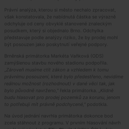
Právní analýza, kterou si město nechalo zpracovat,
však konstatovala, že nabídnutá částka se výrazně
odchyluje od ceny obvyklé stanovené znaleckým
posudkem, který si objednalo Brno. Odchylka
představuje podle analýzy riziko, že by prodej mohl
být posouzen jako poskytnutí veřejné podpory.
Brněnská primátorka Markéta Vaňková (ODS)
zamýšlenou stavbu nového stadionu podpořila.
„
Zároveň musíme ctít zákon a vzhledem k tomu
právnímu posouzení, které bylo předestřeno, nevidíme
reálnou možnost (rozhodnout) v dané věci tak, jak
bylo původně navrženo,"
řekla primátorka. „
Klidně
budu hlasovat pro prodej pozemků za korunu, jenom
to potřebuji mít právně podchycené,"
podotkla.
Na úvod jednání navrhla primátorka dokonce bod
zcela stáhnout z programu. V prvním hlasování návrh