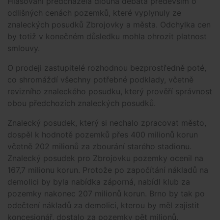
Hlasování předcházela dlouhá debata především o
odlišných cenách pozemků, které vyplynuly ze
znaleckých posudků Zbrojovky a města. Odchylka cen
by totiž v konečném důsledku mohla ohrozit platnost
smlouvy.
O prodeji zastupitelé rozhodnou bezprostředně poté,
co shromáždí všechny potřebné podklady, včetně
revizního znaleckého posudku, který prověří správnost
obou předchozích znaleckých posudků.
Znalecký posudek, který si nechalo zpracovat město,
dospěl k hodnotě pozemků přes 400 milionů korun
včetně 202 milionů za zbourání starého stadionu.
Znalecký posudek pro Zbrojovku pozemky ocenil na
167,7 milionu korun. Protože po započítání nákladů na
demolici by byla nabídka záporná, nabídl klub za
pozemky nakonec 207 milionů korun. Brno by tak po
odečtení nákladů za demolici, kterou by měl zajistit
koncesionář, dostalo za pozemky pět milionů.