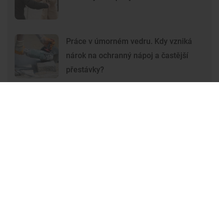
Práce v úmorném vedru. Kdy vzniká
nárok na ochranný nápoj a častější
přestávky?
Premium
Premium
Další články
Další komerční články