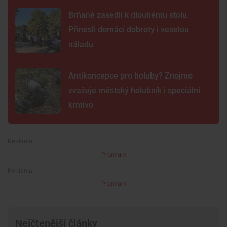
Brňané zasedli k dlouhému stolu.
Přinesli domácí dobroty i veselou
náladu
Antikoncepce pro holuby? Znojmo
zvažuje městský holubník i speciální
krmivo
Premium
Premium
Nejčtenější články