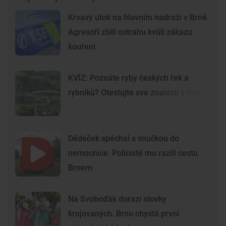
Krvavý útok na hlavním nádraží v Brně.
Agresoři zbili ostrahu kvůli zákazu
kouření
KVÍZ: Poznáte ryby českých řek a
rybníků? Otestujte své znalosti v kvízu
Dědeček spěchal s vnučkou do
nemocnice. Policisté mu razili cestu
Brnem
Na Svoboďák dorazí stovky
krojovaných. Brno chystá první