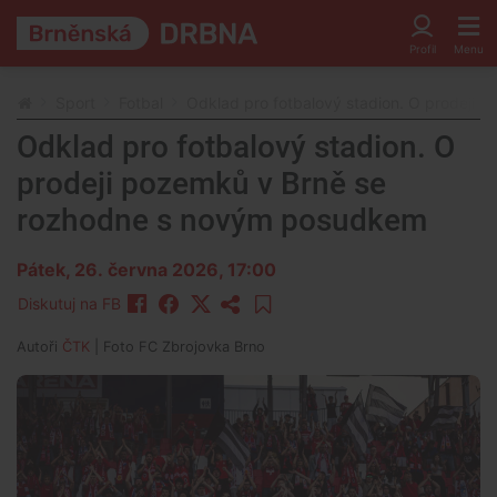
Sport
Fotbal
Odklad pro fotbalový stadion. O prodeji
Odklad pro fotbalový stadion. O
prodeji pozemků v Brně se
rozhodne s novým posudkem
Pátek, 26. června 2026, 17:00
Diskutuj na FB
Autoři
ČTK
| Foto
FC Zbrojovka Brno