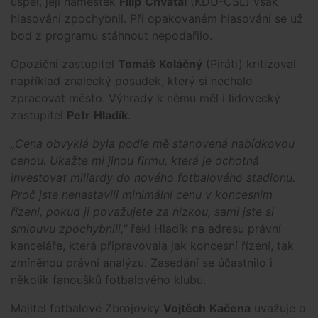
uspěl, její náměstek
Filip
Chvátal
(KDU-ČSL) však
hlasování zpochybnil. Při opakovaném hlasování se už
bod z programu stáhnout nepodařilo.
Opoziční zastupitel
Tomáš
Koláčný
(Piráti) kritizoval
například znalecký posudek, který si nechalo
zpracovat město. Výhrady k němu měl i lidovecký
zastupitel
Petr
Hladík
.
„Cena obvyklá byla podle mě stanovená nabídkovou
cenou. Ukažte mi jinou firmu, která je ochotná
investovat miliardy do nového fotbalového stadionu.
Proč jste nenastavili minimální cenu v koncesním
řízení, pokud ji považujete za nízkou, sami jste si
smlouvu zpochybnili,"
řekl Hladík na adresu právní
kanceláře, která připravovala jak koncesní řízení, tak
zmíněnou právní analýzu. Zasedání se účastnilo i
několik fanoušků fotbalového klubu.
Majitel fotbalové Zbrojovky
Vojtěch
Kačena
uvažuje o