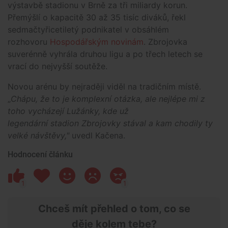
výstavbě stadionu v Brně za tři miliardy korun.
Přemýšlí o kapacitě 30 až 35 tisíc diváků, řekl
sedmačtyřicetiletý podnikatel v obsáhlém
rozhovoru
Hospodářským novinám
. Zbrojovka
suverénně vyhrála druhou ligu a po třech letech se
vrací do nejvyšší soutěže.
Novou arénu by nejraději viděl na tradičním místě.
„
Chápu, že to je komplexní otázka, ale nejlépe mi z
toho vycházejí Lužánky, kde už
legendární stadion Zbrojovky stával a kam chodily ty
velké návštěvy,"
uvedl Kačena.
Hodnocení článku
1
1
Chceš mít přehled o tom, co se
děje kolem tebe?