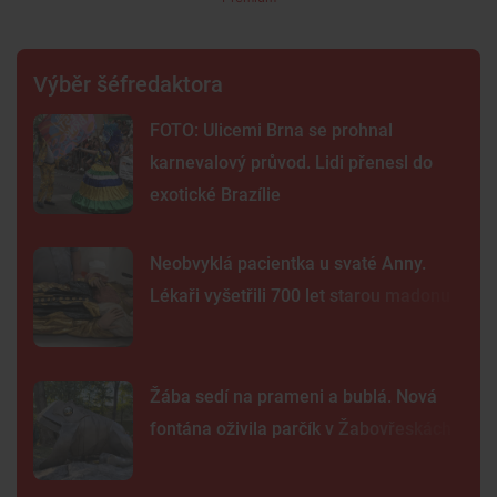
Výběr šéfredaktora
FOTO: Ulicemi Brna se prohnal
karnevalový průvod. Lidi přenesl do
exotické Brazílie
Neobvyklá pacientka u svaté Anny.
Lékaři vyšetřili 700 let starou madonu
Žába sedí na prameni a bublá. Nová
fontána oživila parčík v Žabovřeskách