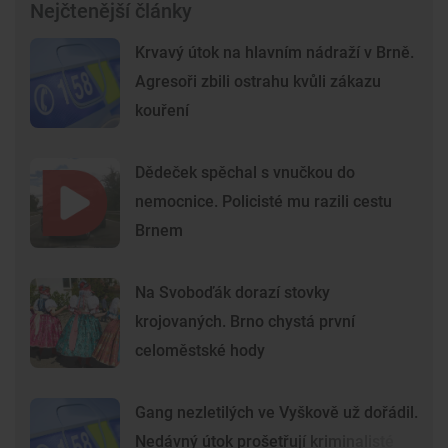
Nejčtenější články
Krvavý útok na hlavním nádraží v Brně.
Agresoři zbili ostrahu kvůli zákazu
kouření
Dědeček spěchal s vnučkou do
nemocnice. Policisté mu razili cestu
Brnem
Na Svoboďák dorazí stovky
krojovaných. Brno chystá první
celoměstské hody
Gang nezletilých ve Vyškově už dořádil.
Nedávný útok prošetřují kriminalisté