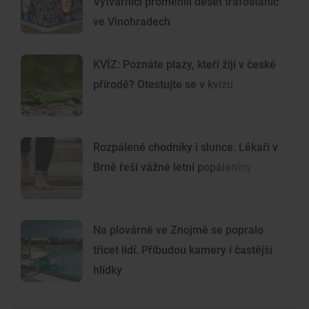
Výtvarníci proměnili deset trafostanic
ve Vinohradech
KVÍZ: Poznáte plazy, kteří žijí v české
přírodě? Otestujte se v kvízu
Rozpálené chodníky i slunce. Lékaři v
Brně řeší vážné letní popáleniny
Na plovárně ve Znojmě se popralo
třicet lidí. Přibudou kamery i častější
hlídky