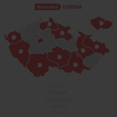
Soukromí
O Drbně
Etický kodex
Kontakt
Inzerce