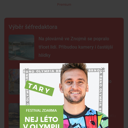
Premium
Výběr šéfredaktora
Na plovárně ve Znojmě se popralo
třicet lidí. Přibudou kamery i častější
hlídky
FOTO: Ulicemi Brna se prohnal
karnevalový průvod. Lidi přenesl do
exotické Brazílie
Neobvyklá pacientka u svaté Anny.
Lékaři vyšetřili 700 let starou madonu