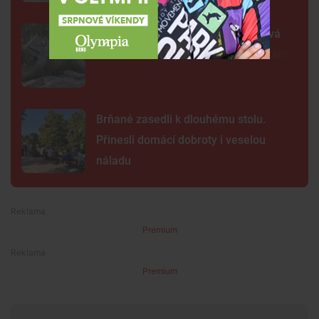
Žába sedí na prameni a bublá. Nová
fontána oživila parčík v Žabovřeskách
Brňané zasedli k dlouhému stolu.
Přinesli domácí dobroty i veselou
náladu
Premium
Premium