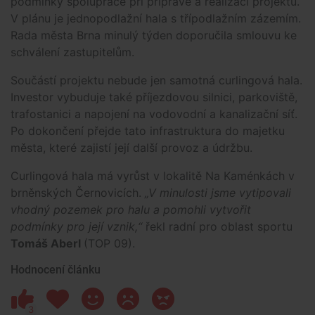
podmínky spolupráce při přípravě a realizaci projektu.
V plánu je jednopodlažní hala s třípodlažním zázemím.
Rada města Brna minulý týden doporučila smlouvu ke
schválení zastupitelům.
Součástí projektu nebude jen samotná curlingová hala.
Investor vybuduje také příjezdovou silnici, parkoviště,
trafostanici a napojení na vodovodní a kanalizační síť.
Po dokončení přejde tato infrastruktura do majetku
města, které zajistí její další provoz a údržbu.
Curlingová hala má vyrůst v lokalitě Na Kaménkách v
brněnských Černovicích.
„V minulosti jsme vytipovali
vhodný pozemek pro halu a pomohli vytvořit
podmínky pro její vznik,“
řekl radní pro oblast sportu
Tomáš Aberl
(TOP 09).
Hodnocení článku
3