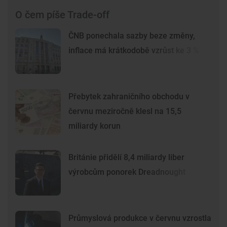
O čem píše Trade-off
ČNB ponechala sazby beze změny,
inflace má krátkodobě vzrůst ke 3 %
Přebytek zahraničního obchodu v
červnu meziročně klesl na 15,5
miliardy korun
Británie přidělí 8,4 miliardy liber
výrobcům ponorek Dreadnought
Průmyslová produkce v červnu vzrostla