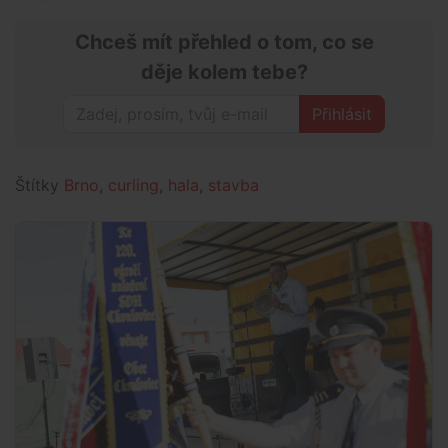
Chceš mít přehled o tom, co se
děje kolem tebe?
Přihlásit
Štítky
Brno
,
curling
,
hala
,
stavba