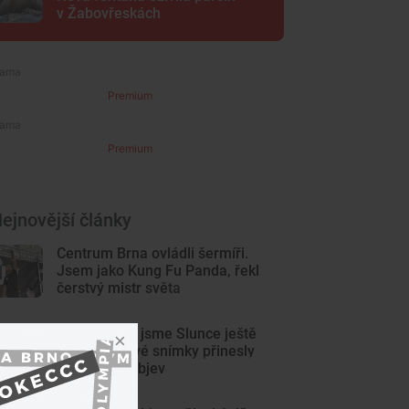
v Žabovřeskách
Premium
Premium
ejnovější články
Centrum Brna ovládli šermíři.
Jsem jako Kung Fu Panda, řekl
čerstvý mistr světa
Tak detailně jsme Slunce ještě
neviděli. Nové snímky přinesly
průlomový objev