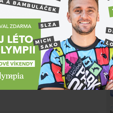
domu ale nenechalo chladným jednoho z obyvatel,
du hlídky se situace na první pohled uklidnila a muž
Jenže klid vydržel jen krátce,"
uvedl policejní
uho poté přistihli u svého služebního auta. Opilec
ední kolo. Na výzvy hlídky navíc nijak nereagoval a
němu policisté rozběhli.
 přišly donucovací prostředky a muž skončil
cesta rovnou na policejní služebnu,"
popsal Vala s
ředníci. Muži za jeho chování hrozí
N