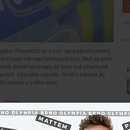
lácí. Přesvědčil se o tom také pětatřicetiletý
nání bude mít nepříjemnou dohru. Muž se před
sivně domáhal vstupu do bytu své přítelkyně.
N
policii. Výstraha zabrala. Strážci zákona jej
ící poloze u svého auta.
Premium
vyřídit neexistující účty s policisty. To se mu ovšem
kolikatisícová pokuta. Před několika dny se opil a