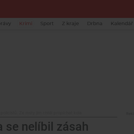
rávy
Krimi
Sport
Z kraje
Drbna
Kalendář 
policistů. Ze msty jim chtěl propíchat kola
 se nelíbil zásah