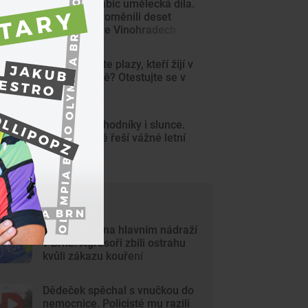
Z šedých krabic umělecká díla.
Výtvarníci proměnili deset
trafostanic ve Vinohradech
KVÍZ: Poznáte plazy, kteří žijí v
české přírodě? Otestujte se v
kvízu
Rozpálené chodníky i slunce.
Lékaři v Brně řeší vážné letní
popáleniny
ejčtenější články
Krvavý útok na hlavním nádraží
v Brně. Agresoři zbili ostrahu
kvůli zákazu kouření
Dědeček spěchal s vnučkou do
nemocnice. Policisté mu razili