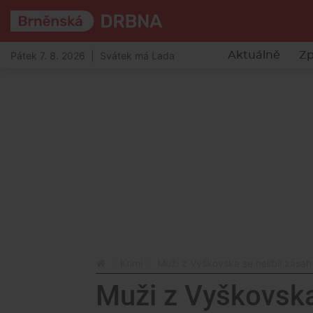
Pátek 7. 8. 2026 | Svátek má Lada
Aktuálně
Zp
Krimi
Muži z Vyškovska se nelíbil zásah 
Muži z Vyškovska