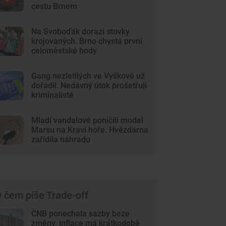
cestu Brnem
Na Svoboďák dorazí stovky
krojovaných. Brno chystá první
celoměstské hody
Gang nezletilých ve Vyškově už
dořádil. Nedávný útok prošetřují
kriminalisté
Mladí vandalové poničili model
Marsu na Kraví hoře. Hvězdárna
zařídila náhradu
 čem píše Trade-off
ČNB ponechala sazby beze
změny, inflace má krátkodobě