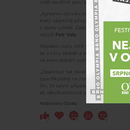
chtěl navštívit svou přítelkyni.
„
Agresivní chování na chodbě bytového 
který okamžitě přivolal policii. Po příjez
z domu odešel. Zdálo se, že je po všem. 
mluvčí
Petr
Vala
.
Stejného muže totiž strážci zákona nedlo
se u vozu skláněl a snažil se vypustit př
ve svém jednání pokračoval, i když se k 
„Zasáhnout tak museli razantně, na řadu
zpacifikovaný na zemi. Odtud vedla jeho 
tím, že celým případem se teď zabývají ú
až několikatisícová pokuta.
Hodnocení článku
7
1
1