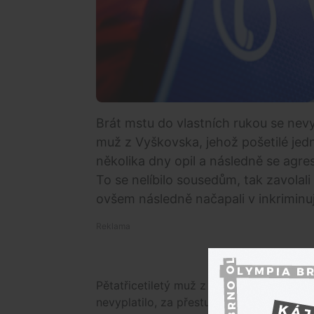
Brát mstu do vlastních rukou se nevyp
muž z Vyškovska, jehož pošetilé jed
několika dny opil a následně se agre
To se nelíbilo sousedům, tak zavolali 
ovšem následně načapali v inkriminuj
Pětatřicetiletý muž z Vyškovska si chtěl 
nevyplatilo, za přestupek mu hrozí až ně