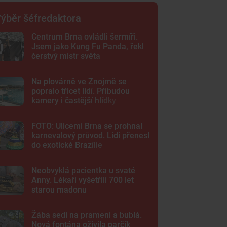
ýběr šéfredaktora
Centrum Brna ovládli šermíři.
Jsem jako Kung Fu Panda, řekl
čerstvý mistr světa
Na plovárně ve Znojmě se
popralo třicet lidí. Přibudou
kamery i častější hlídky
FOTO: Ulicemi Brna se prohnal
karnevalový průvod. Lidi přenesl
do exotické Brazílie
Neobvyklá pacientka u svaté
Anny. Lékaři vyšetřili 700 let
starou madonu
Žába sedí na prameni a bublá.
Nová fontána oživila parčík