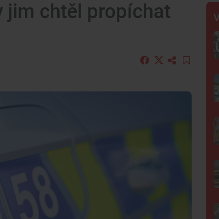
y jim chtěl propíchat
V