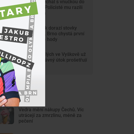
Dědeček spěchal s vnučkou do
nemocnice. Policisté mu razili
cestu Brnem
Na Svoboďák dorazí stovky
krojovaných. Brno chystá první
celoměstské hody
Gang nezletilých ve Vyškově už
dořádil. Nedávný útok prošetřují
kriminalisté
ejnovější články
Vedra mění nákupy Čechů. Víc
utrácejí za zmrzlinu, méně za
pečení