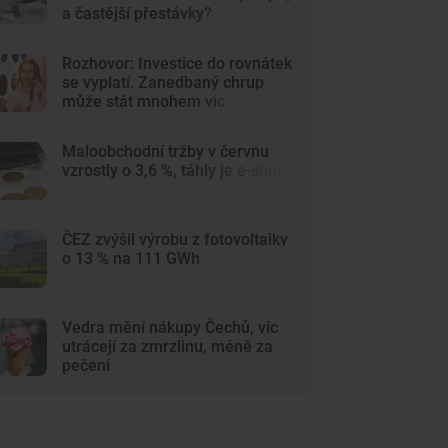
a častější přestávky?
Rozhovor: Investice do rovnátek
se vyplatí. Zanedbaný chrup
může stát mnohem víc
Maloobchodní tržby v červnu
vzrostly o 3,6 %, táhly je e-shopy
ČEZ zvýšil výrobu z fotovoltaiky
o 13 % na 111 GWh
Vedra mění nákupy Čechů, víc
utrácejí za zmrzlinu, méně za
pečení