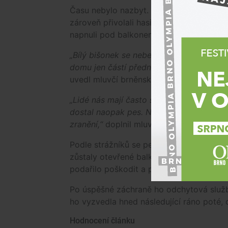
Času nebylo nazbyt. Strážci brněnského 
zároveň přivolali hasiče. Kolemjdoucí mez
napnuli pod balkonem pro případ, že by 
„Bílý bišonek se nebezpečně vykláněl pře
domu jen částí přední tlapky. Naštěstí ho
uvedl mluvčí brněnských strážníků
Jaku
„Lidé nás mají často spojené se záchran
dostal naopak pes. Na místě jsme zasaho
zranění,“
doplnil mluvčí jihomoravských 
Podle strážníků se pes na balkon nejspíš
zůstaly otevřené balkonové dveře, který
podařilo poškodit a protrhnout, díky čem
Po úspěšné záchraně ho odchytová služba
ho vyzvedla hned následující ráno poté, c
Hodnocení článku