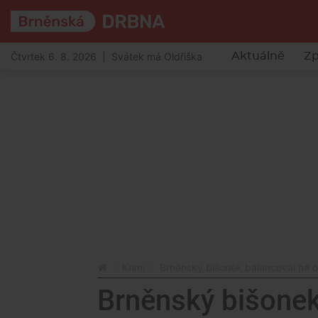
Čtvrtek 6. 8. 2026 | Svátek má Oldřiška
Aktuálně
Zp
Krimi
Brněnský bišonek balancoval na ok
Brněnský bišonek