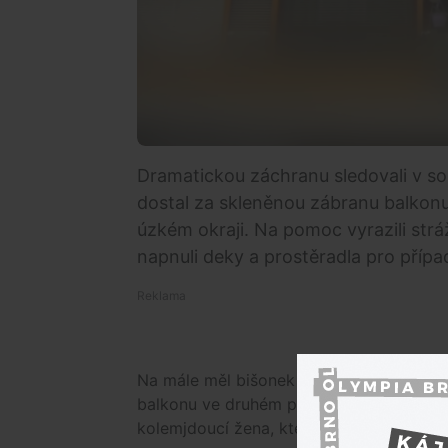
Dramatickou záchranu sledovali v sob
dostal za skleněnou zábranu balkon
úzkém okraji. Na pomoc vyrazili stráž
napnuli deky a prostěradla pro přípa
Na mále měl bišonek z centra jihomorav
balkonu ve druhém patře a po samém okra
kolemjdoucí žena, která na místo přivolal