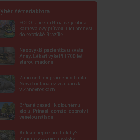
ýběr šéfredaktora
FOTO: Ulicemi Brna se prohnal
karnevalový průvod. Lidi přenesl
do exotické Brazílie
Neobvyklá pacientka u svaté
Anny. Lékaři vyšetřili 700 let
starou madonu
Žába sedí na prameni a bublá.
Nová fontána oživila parčík
v Žabovřeskách
Brňané zasedli k dlouhému
stolu. Přinesli domácí dobroty i
veselou náladu
Antikoncepce pro holuby?
Znojmo zvažuje městský