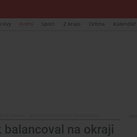
rávy
Krimi
Sport
Z kraje
Drbna
Kalendář 
raji balkonu. Zachraňovali ho hasiči i kolemjdoucí
 balancoval na okraji