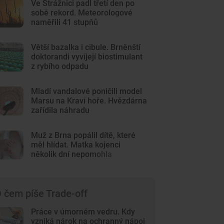
Ve Strážnici padl třetí den po
sobě rekord. Meteorologové
naměřili 41 stupňů
Větší bazalka i cibule. Brněnští
doktorandi vyvíjejí biostimulant
z rybího odpadu
Mladí vandalové poničili model
Marsu na Kraví hoře. Hvězdárna
zařídila náhradu
Muž z Brna popálil dítě, které
měl hlídat. Matka kojenci
několik dní nepomohla
 čem píše Trade-off
Práce v úmorném vedru. Kdy
vzniká nárok na ochranný nápoj