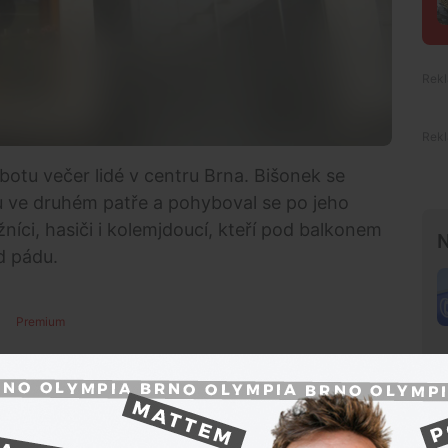
otu večer lidé v centru Brna. Bišonek se
u ve druhém patře a pohyboval se po jeho
níci, hasiči i kolemjdoucí, kteří pod balkonem
N
d pádu.
Premium
ské metropole. Pes se dostal za skleněnou zábranu
ji přecházel tam a zpátky. Všimla si ho
a strážníky.