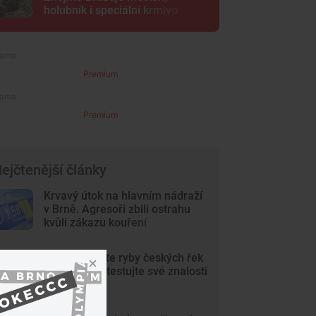
holubník i speciální krmivo
Premium
Premium
ejčtenější články
Krvavý útok na hlavním nádraží
v Brně. Agresoři zbili ostrahu
kvůli zákazu kouření
KVÍZ: Poznáte ryby českých řek
a rybníků? Otestujte své znalosti
v kvízu