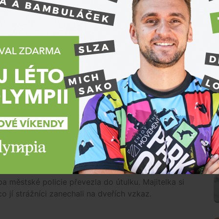
zákona se pokoušeli kontaktovat majitele bytu a
itím nosili deky a prostěradla, která společně
pes spadl.
s okraj, chvílemi došlapoval na hranu konstrukce
 nakonec sundali hasiči z přistaveného žebříku,“
b Ghanem
.
ou koček ze stromů. Tentokrát se však do potíží
vali čtvrt hodiny a celá akce se obešla bez
hasičů
Jaroslav Mikoška
.
 dostal souhrou několika okolností. V bytě zřejmě
m bránily pouze stažené žaluzie. Ty se bišonkovi
N
už se dostal ven.
 městské policie převezla do útulku. Majitelka si
o jí strážníci zanechali na dveřích vzkaz.