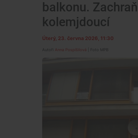
balkonu. Zachraňo
kolemjdoucí
Úterý, 23. června 2026, 11:30
Autoři
Anna Pospíšilová
| Foto
MPB