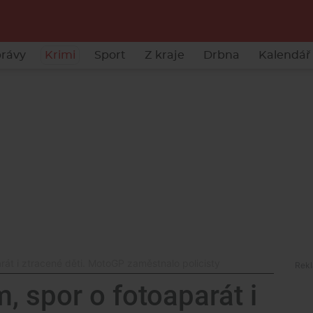
rávy
Krimi
Sport
Z kraje
Drbna
Kalendář 
át i ztracené děti. MotoGP zaměstnalo policisty
, spor o fotoaparát i