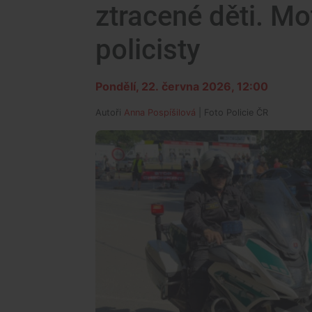
ztracené děti. M
policisty
Pondělí, 22. června 2026, 12:00
Autoři
Anna Pospíšilová
| Foto
Policie ČR