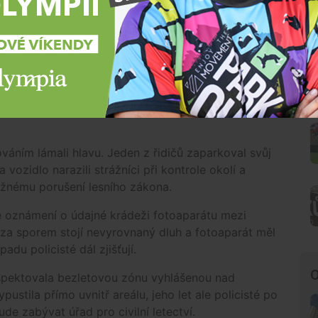
nejlepší den svého života a největší
úspěch kariéry. Po životním...
ívenku. Její matka nezvedala mobil, v telefonním
Jejím prostřednictvím hlídka městské policie
váním lámali hlavu. Jeden z řidičů zaparkoval svůj
 vozidlo narazili strážníci při kontrole okolí a
možnému porušení lesního zákona.
é oznámení o údajné krádeži fotoaparátu mezi
za sporem stojí nevyrovnaný dluh a fotoaparát měl
adu policisté dál zjišťují.
O
respektovala bezletovou zónu vyhlášenou nad
stila přímo uvnitř areálu, jeho let ale policisté po
de zabývat úřad pro civilní letectví.