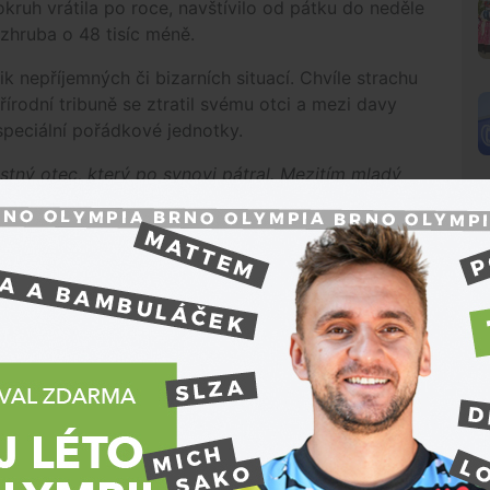
kruh vrátila po roce, navštívilo od pátku do neděle
to zhruba o 48 tisíc méně.
lik nepříjemných či bizarních situací. Chvíle strachu
írodní tribuně se ztratil svému otci a mezi davy
 speciální pořádkové jednotky.
astný otec, který po synovi pátral. Mezitím mladý
ýstroje i výzbroje pořádkové jednotky. Z návěvy
uvedl policejní mluvčí
Pavel Šváb
.
č po bronzovém umístění v Brně. Věří, že
í sporty
N
Bronz z domácí Velké ceny České
republiky má pro Filipa Salače větší
hodnotu než všechna dosavadní pódia.
Český jezdec označil třetí místo v Moto2
na brněnském Masarykově okruhu za