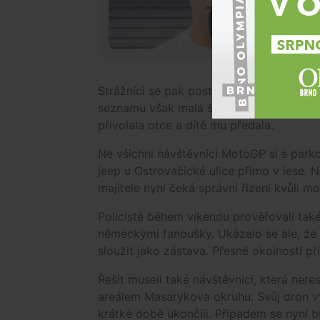
Strážníci se pak postarali o ztracenou d
seznamu však malá školačka měla i tetu. 
přivolala otce a dítě mu předala.
Ne všichni návštěvníci MotoGP si s parko
jeep u Ostrovačické ulice přímo v lese. Na
majitele nyní čeká správní řízení kvůli 
Policisté během víkendu prověřovali tak
německými fanoušky. Ukázalo se ale, že 
sloužit jako zástava. Přesné okolnosti příp
Řešit museli také návštěvnici, která ne
areálem Masarykova okruhu. Svůj dron vypu
krátké době ukončili. Případem se nyní bu