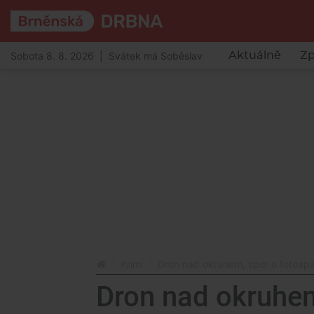
Sobota 8. 8. 2026 | Svátek má Soběslav
Aktuálně
Zp
Krimi
Dron nad okruhem, spor o fotoapar
Dron nad okruhem