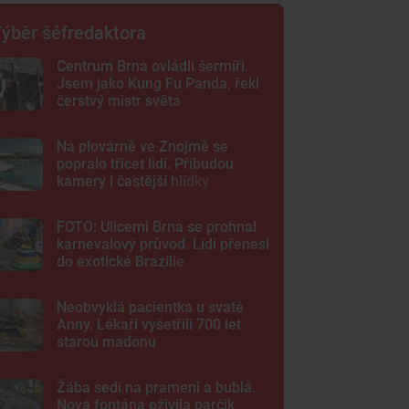
ýběr šéfredaktora
Centrum Brna ovládli šermíři.
Jsem jako Kung Fu Panda, řekl
čerstvý mistr světa
Na plovárně ve Znojmě se
popralo třicet lidí. Přibudou
kamery i častější hlídky
FOTO: Ulicemi Brna se prohnal
karnevalový průvod. Lidi přenesl
do exotické Brazílie
Neobvyklá pacientka u svaté
Anny. Lékaři vyšetřili 700 let
starou madonu
Žába sedí na prameni a bublá.
Nová fontána oživila parčík