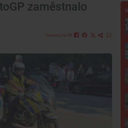
otoGP zaměstnalo
V
Diskutuj na FB