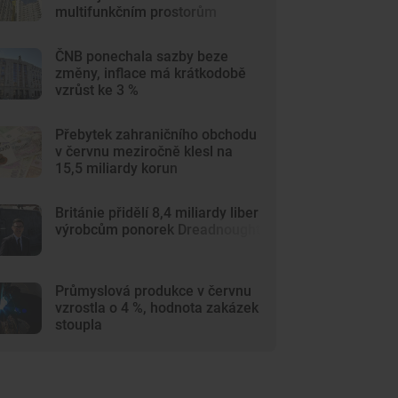
multifunkčním prostorům
ČNB ponechala sazby beze
změny, inflace má krátkodobě
vzrůst ke 3 %
Přebytek zahraničního obchodu
v červnu meziročně klesl na
15,5 miliardy korun
Británie přidělí 8,4 miliardy liber
výrobcům ponorek Dreadnought
Průmyslová produkce v červnu
vzrostla o 4 %, hodnota zakázek
stoupla