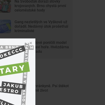
Na Svoboďák dorazí stovky
krojovaných. Brno chystá první
celoměstské hody
Gang nezletilých ve Vyškově už
dořádil. Nedávný útok prošetřují
kriminalisté
Mladí vandalové poničili model
Marsu na Kraví hoře. Hvězdárna
zařídila náhradu
ejnovější články
Čtyřnohá ochránkyně. Psí štěkot
zachránil ženě život