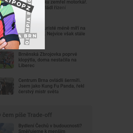
Na Znojemsku zemřel motorkář.
Zřejmě nezvládl řízení
Zahraniční turisté méně míří na
jižní Moravu. Nejvíce však stále
láká Slováky
Brněnská Zbrojovka poprvé
klopýtla, doma nestačila na
Liberec
Centrum Brna ovládli šermíři.
Jsem jako Kung Fu Panda, řekl
čerstvý mistr světa
 čem píše Trade-off
Bydlení Čechů v budoucnosti?
Směřujeme k menším