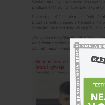
České republiky, která se na Masarykův o
přibližně 171 tisíc lidí. Oproti loňsku je 
Policisté a strážníci ale museli řešit něko
prožil osmiletý chlapec z Německa. Na př
fanoušků. Naštěstí si ho všiml příslušník
„Po vyhlášení rozhlasem pak dorazil i šť
návštěvník absolvoval malou prohlídku v
závodů odjede s nečekaným zážitkem,“
Nejlepší den v životě, zářil Sala
letos i vyhraje
Pondělí, 22. června 2026, 09:00
Ostatn