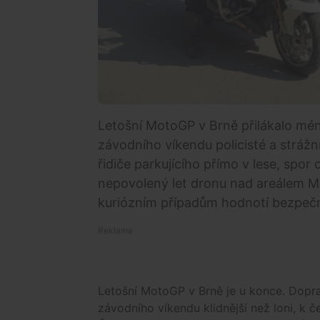
Letošní MotoGP v Brně přilákalo mén
závodního víkendu policisté a strážní
řidiče parkujícího přímo v lese, spo
nepovolený let dronu nad areálem M
kuriózním případům hodnotí bezpečno
Letošní MotoGP v Brně je u konce. Dopr
závodního víkendu klidnější než loni, k č