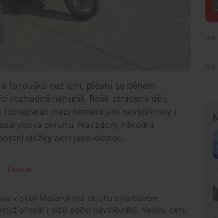
ě fanoušků než loni, přesto se během
ci rozhodně nenudili. Řešili ztracené děti,
r o fotoaparát mezi německými návštěvníky i
N
asarykova okruhu. Navzdory několika
stní složky akci jako klidnou.
Premium
ava v okolí Masarykova okruhu byla během
emuž přispěl i nižší počet návštěvníků. Velkou cenu