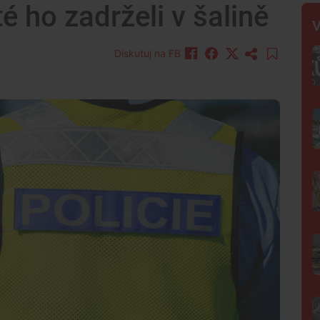
é ho zadrželi v šalině
V
Diskutuj na FB