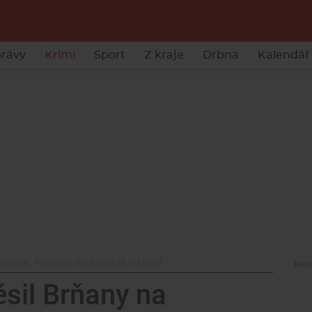
rávy
Krimi
Sport
Z kraje
Drbna
Kalendář 
távce. Policisté ho zadrželi v šalině
ěsil Brňany na