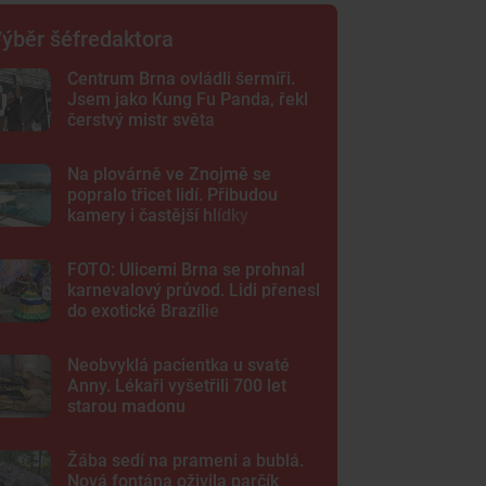
ýběr šéfredaktora
Centrum Brna ovládli šermíři.
Jsem jako Kung Fu Panda, řekl
čerstvý mistr světa
Na plovárně ve Znojmě se
popralo třicet lidí. Přibudou
kamery i častější hlídky
FOTO: Ulicemi Brna se prohnal
karnevalový průvod. Lidi přenesl
do exotické Brazílie
Neobvyklá pacientka u svaté
Anny. Lékaři vyšetřili 700 let
starou madonu
Žába sedí na prameni a bublá.
Nová fontána oživila parčík