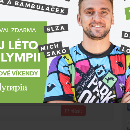
omohlo,“
uvedl policejní mluvčí
David Chaloupka
.
edků vyvedla ven z šaliny. Navíc muži vyšel i
tí se ukázalo, že šlo pouze o airsoftovou kopii
ulace se zabraní, maketou zbraně nebo volně
 přestupkem, vyvolat v okolí vážné obavy a vést k
haloupka.
N
 tom, co se děje kolem tebe?
Přihlásit