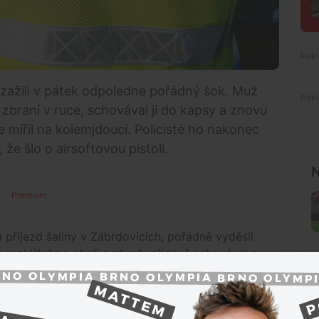
 zažili v pátek odpoledne pořádný šok. Muž
zbraní v ruce, schovával ji do kapsy a znovu
e mířil na kolemjdoucí. Policisté ho nakonec
 že šlo o airsoftovou pistoli.
N
Premium
 příjezd šaliny v Zábrdovicích, pořádně vyděsil
rozhlížel po okolí a zbraň střídavě schovával a
řit na kolemjdoucí.
razili, podezřelý nastoupil do tramvaje a odjel.
icky vstoupili do vozu. Jakmile muž policisty spatřil,