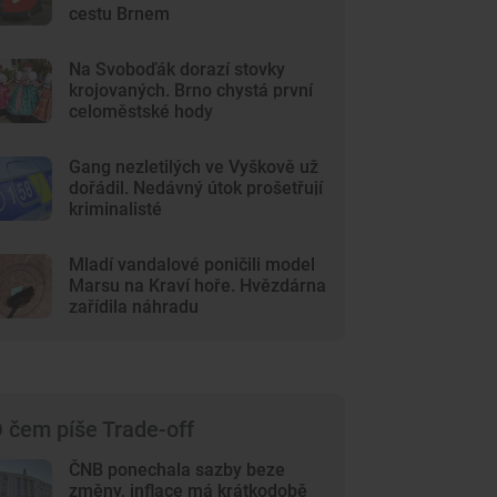
cestu Brnem
Na Svoboďák dorazí stovky
krojovaných. Brno chystá první
celoměstské hody
Gang nezletilých ve Vyškově už
dořádil. Nedávný útok prošetřují
kriminalisté
Mladí vandalové poničili model
Marsu na Kraví hoře. Hvězdárna
zařídila náhradu
 čem píše Trade-off
ČNB ponechala sazby beze
změny, inflace má krátkodobě