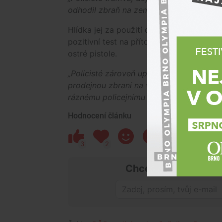
odhodil zbraň na zem. To už mu ale nep
Hlídka jej za použití donucovacích prostř
pozitivní test na přítomnost drog. Naštěs
ostré pistole.
„Policisté zároveň upozorňují, že manip
prodejnou zbraní na veřejnosti může být
ráznému policejnímu zákroku,“
doplnil C
Hodnocení článku
3
2
1
3
Chceš mít přehled o