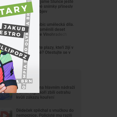
Tak detailně jsme Slunce ještě
neviděli. Nové snímky přinesly
průlomový objev
Z šedých krabic umělecká díla.
Výtvarníci proměnili deset
trafostanic ve Vinohradech
KVÍZ: Poznáte plazy, kteří žijí v
české přírodě? Otestujte se v
kvízu
ejčtenější články
Krvavý útok na hlavním nádraží
v Brně. Agresoři zbili ostrahu
kvůli zákazu kouření
Dědeček spěchal s vnučkou do
nemocnice. Policisté mu razili