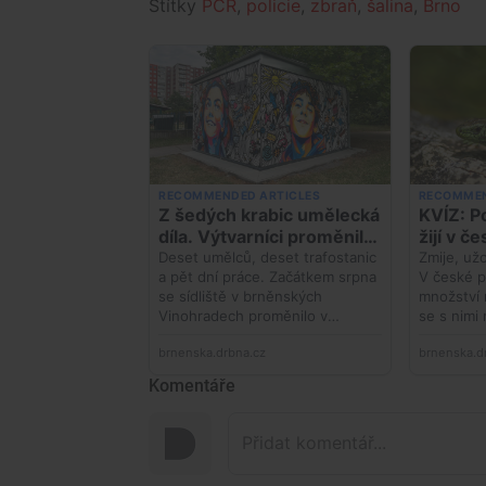
Štítky
PČR
,
policie
,
zbraň
,
šalina
,
Brno
Komentáře