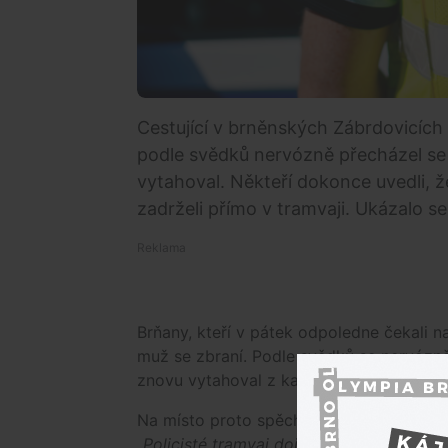
Cestující v brněnských Zábrdovicích
podle svědků nervózně přecházel se 
vytahoval. Někteří dokonce uvedli, ž
zadrželi přímo v tramvaji. Ukázalo se,
Brňany, kteří v pátek odpoledne čekali na
muž se zbraní. Podle svědků se nervózně 
znovu vytahoval z kapsy. Měl dokonce mí
Na místo proto spěchali policisté. Než do
„Policisté tramvaj dojeli, zastavili a takt