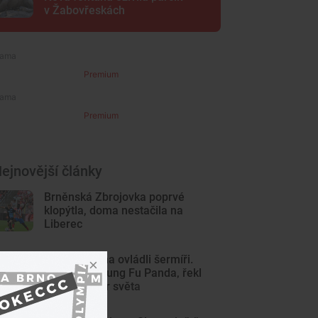
v Žabovřeskách
Premium
Premium
ejnovější články
Brněnská Zbrojovka poprvé
klopýtla, doma nestačila na
Liberec
Centrum Brna ovládli šermíři.
Jsem jako Kung Fu Panda, řekl
čerstvý mistr světa