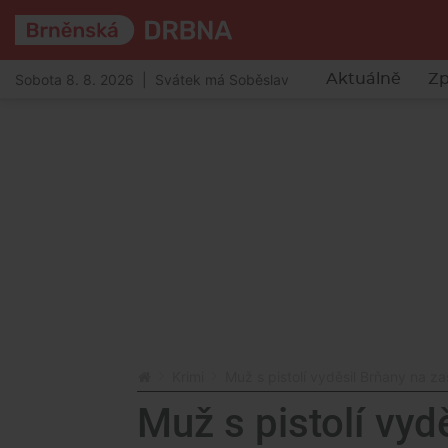
Sobota 8. 8. 2026 | Svátek má Soběslav
Aktuálně
Zp
Krimi
Muž s pistolí vyděsil Brňany na zas
Muž s pistolí vyd