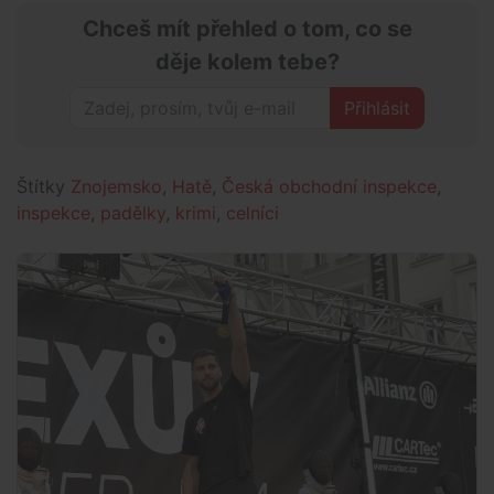
Chceš mít přehled o tom, co se
děje kolem tebe?
Přihlásit
Štítky
Znojemsko
,
Hatě
,
Česká obchodní inspekce
,
inspekce
,
padělky
,
krimi
,
celníci