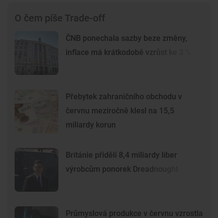
O čem píše Trade-off
ČNB ponechala sazby beze změny,
inflace má krátkodobě vzrůst ke 3 %
Přebytek zahraničního obchodu v
červnu meziročně klesl na 15,5
miliardy korun
Británie přidělí 8,4 miliardy liber
výrobcům ponorek Dreadnought
Průmyslová produkce v červnu vzrostla