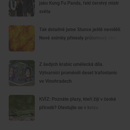
jako Kung Fu Panda, řekl čerstvý mistr
světa
Tak detailně jsme Slunce ještě neviděli.
Nové snímky přinesly průlomový objev
Z šedých krabic umělecká díla.
Výtvarníci proměnili deset trafostanic
ve Vinohradech
KVÍZ: Poznáte plazy, kteří žijí v české
přírodě? Otestujte se v kvízu