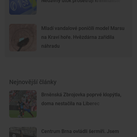
Nedávný útok prošetřují kriminalisté
Mladí vandalové poničili model Marsu
na Kraví hoře. Hvězdárna zařídila
náhradu
Nejnovější články
Brněnská Zbrojovka poprvé klopýtla,
doma nestačila na Liberec
Centrum Brna ovládli šermíři. Jsem