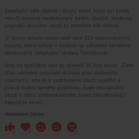
Zasahující dále objevili i skrytý sklad, který byl podle
mluvčí doslova napěchovaný dalším zbožím. Hodnota
originálů ukrytého zboží by přesáhla 109 milionů.
„V tomto skladu celníci našli také 322 elektronických
cigaret, které nebyly v souladu se zákonem označeny
tabákovými nálepkami,"
dodala Temňáková.
Únik na spotřební dani by přesáhl 36 tisíc korun. „
Celní
úřad následně vyrozumí držitele práv duševního
vlastnictví, aby se k zadrženému zboží vyjádřili a
pokud budou splněny podmínky, bude neoriginální
zboží v rámci zjednodušeného řízení zlikvidováno
,"
zakončila mluvčí.
Hodnocení článku
2
1
1