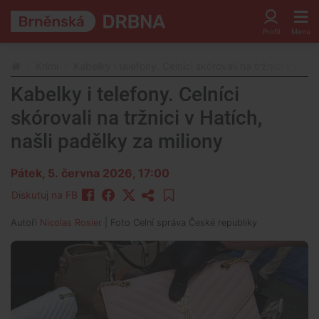
Krimi
Kabelky i telefony. Celníci skórovali na tržnici v Hatí
Kabelky i telefony. Celníci
skórovali na tržnici v Hatích,
našli padělky za miliony
Pátek, 5. června 2026, 17:00
Diskutuj na FB
Autoři
Nicolas Rosier
| Foto
Celní správa České republiky