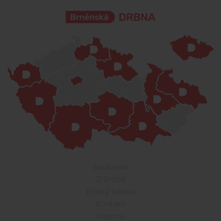
Soukromí
O Drbně
Etický kodex
Kontakt
Inzerce