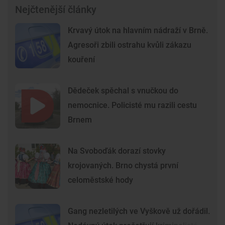
Nejčtenější články
Krvavý útok na hlavním nádraží v Brně.
Agresoři zbili ostrahu kvůli zákazu
kouření
Dědeček spěchal s vnučkou do
nemocnice. Policisté mu razili cestu
Brnem
Na Svoboďák dorazí stovky
krojovaných. Brno chystá první
celoměstské hody
Gang nezletilých ve Vyškově už dořádil.