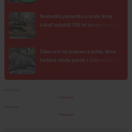
Neobvyklá pacientka u svaté Anny.
Lékaři vyšetřili 700 let starou madonu
Žába sedí na prameni a bublá. Nová
fontána oživila parčík v Žabovřeskách
Premium
Premium