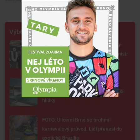
Premium
Výběr šéfredaktora
Centrum Brna ovládli šermíři. Jsem
jako Kung Fu Panda, řekl čerstvý mistr
světa
Na plovárně ve Znojmě se popralo
třicet lidí. Přibudou kamery i častější
hlídky
FOTO: Ulicemi Brna se prohnal
karnevalový průvod. Lidi přenesl do
exotické Brazílie