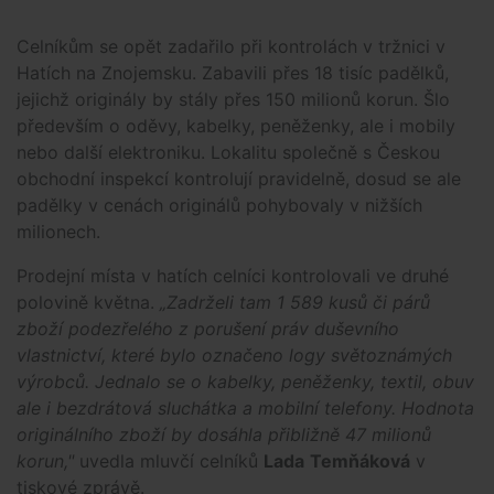
Celníkům se opět zadařilo při kontrolách v tržnici v
Hatích na Znojemsku. Zabavili přes 18 tisíc padělků,
jejichž originály by stály přes 150 milionů korun. Šlo
především o oděvy, kabelky, peněženky, ale i mobily
nebo další elektroniku. Lokalitu společně s Českou
obchodní inspekcí kontrolují pravidelně, dosud se ale
padělky v cenách originálů pohybovaly v nižších
milionech.
Prodejní místa v hatích celníci kontrolovali ve druhé
polovině května.
„Zadrželi tam 1 589 kusů či párů
zboží podezřelého z porušení práv duševního
vlastnictví, které bylo označeno logy světoznámých
výrobců. Jednalo se o kabelky, peněženky, textil, obuv
ale i bezdrátová sluchátka a mobilní telefony. Hodnota
originálního zboží by dosáhla přibližně 47 milionů
korun,"
uvedla mluvčí celníků
Lada
Temňáková
v
tiskové zprávě.