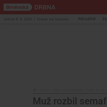
Sobota 8. 8. 2026 | Svátek má Soběslav
Aktuálně
Zp
Krimi
Muž rozbil semafor. Tvrdil, že za
Muž rozbil semafor