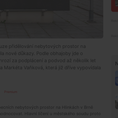
kauze přidělování nebytových prostor na
ila nové důkazy. Podle obhajoby jde o
ozí za podplácení a podvod až několik let
N
ka Markéta Vaňková, která již dříve vypovídala
Premium
becních nebytových prostor na Hlinkách v Brně
yhodnocovat. Hlavní líčení u městského soudu proto