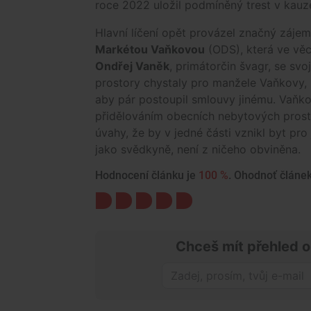
roce 2022 uložil podmíněný trest v kauze
Hlavní líčení opět provázel značný zájem
Markétou Vaňkovou
(ODS), která ve věc
Ondřej Vaněk
, primátorčin švagr, se svo
prostory chystaly pro manžele Vaňkovy, 
aby pár postoupil smlouvy jinému. Vaňkov
přidělováním obecních nebytových prosto
úvahy, že by v jedné části vznikl byt pro
jako svědkyně, není z ničeho obviněna.
Hodnocení článku je
100 %
. Ohodnoť článek 
Chceš mít přehled o