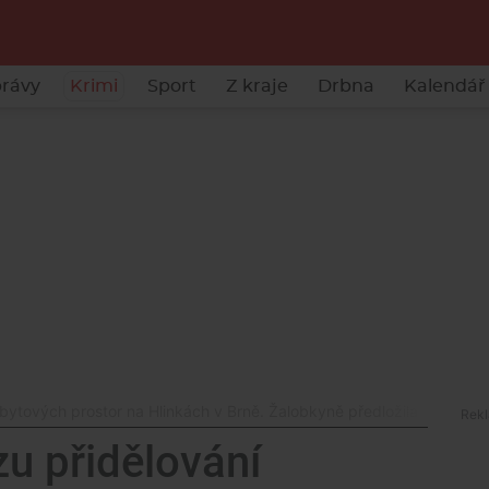
rávy
Krimi
Sport
Z kraje
Drbna
Kalendář 
ebytových prostor na Hlinkách v Brně. Žalobkyně předložila nové dů
zu přidělování