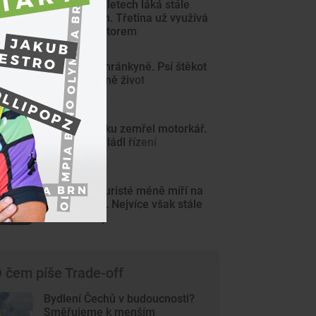
Řidičák v 17 letech láká stále
více mladých. Třetina už využívá
režim s mentorem
Čtyřnohá ochránkyně. Psí štěkot
zachránil ženě život
Na Znojemsku zemřel motorkář.
Zřejmě nezvládl řízení
Zahraniční turisté méně míří na
jižní Moravu. Nejvíce však stále
láká Slováky
 čem píše Trade-off
Bydlení Čechů v budoucnosti?
Směřujeme k menším