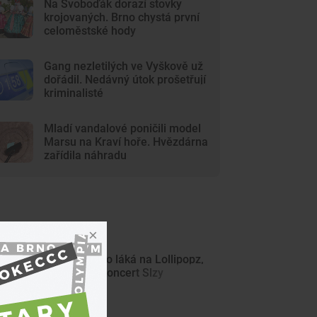
Na Svoboďák dorazí stovky
krojovaných. Brno chystá první
celoměstské hody
Gang nezletilých ve Vyškově už
dořádil. Nedávný útok prošetřují
kriminalisté
Mladí vandalové poničili model
Marsu na Kraví hoře. Hvězdárna
zařídila náhradu
ejnovější články
Olympia Brno láká na Lollipopz,
Pokeccce i koncert Slzy