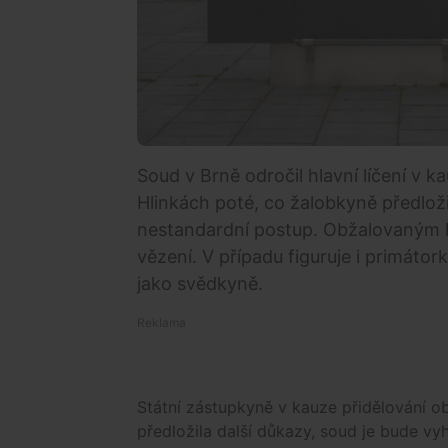
Soud v Brně odročil hlavní líčení v 
Hlinkách poté, co žalobkyně předlož
nestandardní postup. Obžalovaným hr
vězení. V případu figuruje i primátor
jako svědkyně.
Státní zástupkyně v kauze přidělování o
předložila další důkazy, soud je bude v