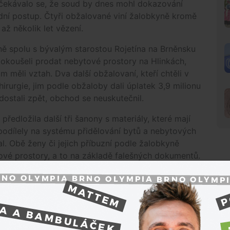
Očekávalo se, že soud by dnes mohl dokazování
dní postup. Čtyři obžalované viní žalobkyně kromě
až několik let vězení.
ě spolu s bývalým starostou Rojetína na Brněnsku
okoušeli prodat nebytové prostory na Hlinkách,
im měli vztah. Dva další obžalovaní, kteří chtěli v
irurgie, jim podle obžaloby dali úplatek 3,9 milionu
dostali zpět, obchod se neuskutečnil.
ředložila další tři šanony s materiály, které mají
odílely na systému přidělování bytů a nebytových
l. Obě ženy či jejich příbuzní podle žalobkyně
tové prostory, a to na základě falešných dokumentů.
iny, které jsme nepovažovali za nutné při podání
N
la za nutné doložit teď,“
uvedla Lastovecká.
ala, řekla u soudu primátorka Vaňková ke
or