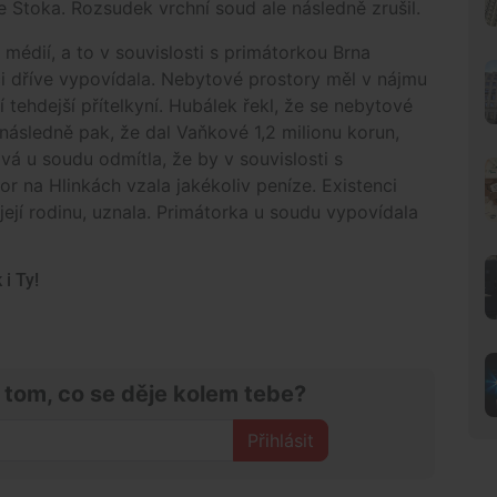
 Stoka. Rozsudek vrchní soud ale následně zrušil.
 médií, a to v souvislosti s primátorkou Brna
i dříve vypovídala. Nebytové prostory měl v nájmu
jí tehdejší přítelkyní. Hubálek řekl, že se nebytové
následně pak, že dal Vaňkové 1,2 milionu korun,
á u soudu odmítla, že by v souvislosti s
r na Hlinkách vzala jakékoliv peníze. Existenci
 její rodinu, uznala. Primátorka u soudu vypovídala
i Ty!
 tom, co se děje kolem tebe?
Přihlásit