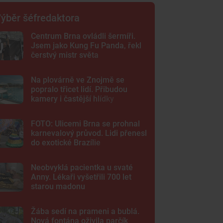
ýběr šéfredaktora
Centrum Brna ovládli šermíři.
Jsem jako Kung Fu Panda, řekl
čerstvý mistr světa
Na plovárně ve Znojmě se
popralo třicet lidí. Přibudou
kamery i častější hlídky
FOTO: Ulicemi Brna se prohnal
karnevalový průvod. Lidi přenesl
do exotické Brazílie
Neobvyklá pacientka u svaté
Anny. Lékaři vyšetřili 700 let
starou madonu
Žába sedí na prameni a bublá.
Nová fontána oživila parčík