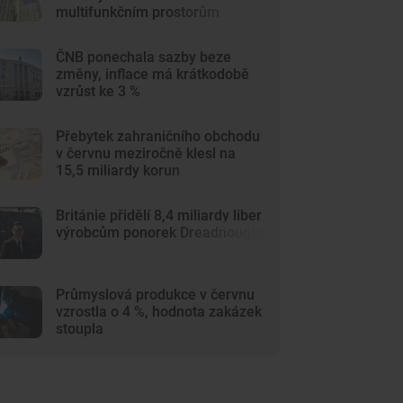
multifunkčním prostorům
ČNB ponechala sazby beze
změny, inflace má krátkodobě
vzrůst ke 3 %
Přebytek zahraničního obchodu
v červnu meziročně klesl na
15,5 miliardy korun
Británie přidělí 8,4 miliardy liber
výrobcům ponorek Dreadnought
Průmyslová produkce v červnu
vzrostla o 4 %, hodnota zakázek
stoupla