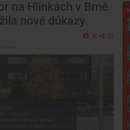
r na Hlinkách v Brně.
V
žila nové důkazy
n Špoková