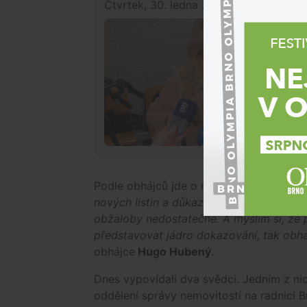
Čtvrtek, 30. ledna 2025, 10:40
Krimi
Podle obhájců jde o nestandardní postu
nových listin a důkazů z toho důvodu, že 
obžaloby nedostatečné. A myslím si, že p
představovat jádro dokazování, tak obha
obhájce
Hugo Hubený
.
Dnes vypovídali dva svědci. Jedním z nic
oddělení správy nemovitostí na radnici 