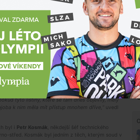
Brněnská primátorka Markéta Vaňková
dnes u soudu odmítla, že by v souvislosti
s pronájmem nebytových prostor na
Hlinkách vzala peníze, čelí nařčení z
přijetí úplatku ve výši 1,2 milionu korun. V
případu vystupuje jako svědkyně. Odmítla
také, že by...
p.
„Státní zástupkyně předložila nesmírný rozsah
tak, jak je nyní věc postavena, je to z pohledu
okud tyto listiny, které se tam dnes objevily, měly
joba k nim měla mít přístup mnohem dříve,“
uvedl
O
h byl i
Petr Kosmák
, někdejší šéf technického
Brno-střed. Kosmák byl jedním z těch, kterým soud v