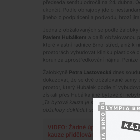
předseda senátu odročil na 24. dubna. 
ukončit. Podle obhajoby jde o nestandar
jiného z podplácení a podvodu, hrozí jim 
Jedna z obžalovaných se podle žalobkyn
Pavlem Hubálkem
a další obžalovanou p
které vlastní radnice Brno-střed, aniž k n
prostorách vybudovat kliniku plastické ch
korun za zprostředkování nájmu. Peníze 
Žalobkyně
Petra Lastovecká
dnes soudu p
dokazovat, že se dvě obžalované samy p
prostor, který Hubálek podle ní vybudova
získali přes Hubálka jiné bytové či neby
„Ta bytová kauza je strašně široká a list
obžaloby dokládat soudu, jsem považova
VIDEO: Žádné úplatky jsem nepřij
kauze přidělování obecních prost