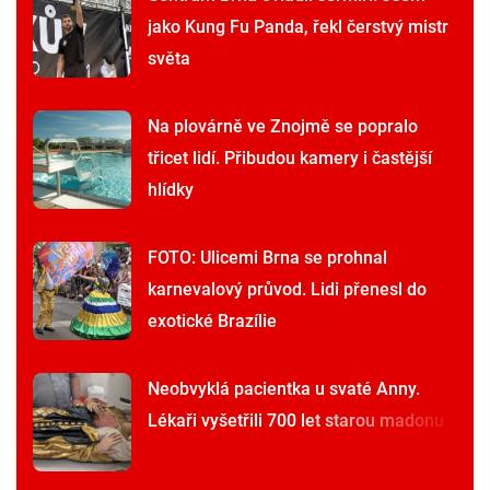
jako Kung Fu Panda, řekl čerstvý mistr
světa
Na plovárně ve Znojmě se popralo
třicet lidí. Přibudou kamery i častější
hlídky
FOTO: Ulicemi Brna se prohnal
karnevalový průvod. Lidi přenesl do
exotické Brazílie
Neobvyklá pacientka u svaté Anny.
Lékaři vyšetřili 700 let starou madonu