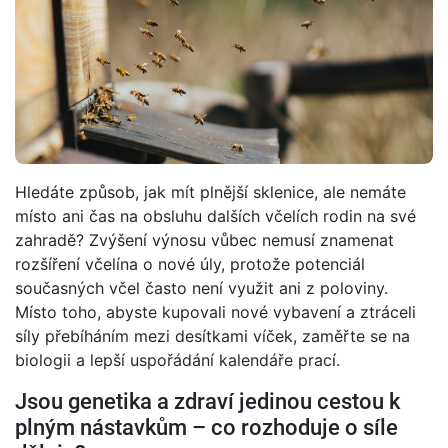
Hledáte způsob, jak mít plnější sklenice, ale nemáte
místo ani čas na obsluhu dalších včelích rodin na své
zahradě? Zvýšení výnosu vůbec nemusí znamenat
rozšíření včelína o nové úly, protože potenciál
současných včel často není využit ani z poloviny.
Místo toho, abyste kupovali nové vybavení a ztráceli
síly přebíháním mezi desítkami víček, zaměřte se na
biologii a lepší uspořádání kalendáře prací.
Jsou genetika a zdraví jedinou cestou k
plným nástavkům – co rozhoduje o síle