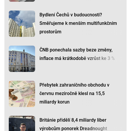
Bydlení Čechů v budoucnosti?
Směřujeme k menším multifunkčním
prostorům
ČNB ponechala sazby beze změny,
inflace má krátkodobě vzrůst ke 3 %
Přebytek zahraničního obchodu v
červnu meziročně klesl na 15,5
miliardy korun
Británie přidělí 8,4 miliardy liber
výrobcům ponorek Dreadnought