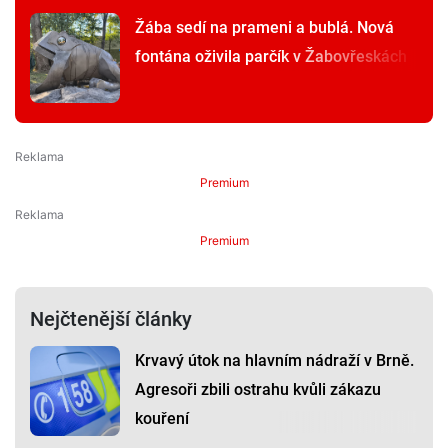
Žába sedí na prameni a bublá. Nová
fontána oživila parčík v Žabovřeskách
Premium
Premium
Nejčtenější články
Krvavý útok na hlavním nádraží v Brně.
Agresoři zbili ostrahu kvůli zákazu
kouření