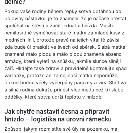
dělnic?
Pokud vaše rodiny během řepky sotva dotáhnou do
poloviny nástavku, je to znamení, že je načase přestat
spoléhat na štěstí a začít jednat u hnízda. Musíte
nemilosrdně vyměňovat staré matky za mladé kusy z
medných linií, protože právě na jejich vitálitě závisí,
zda bude úl praskát ve švech od sběrek. Slabá matka
znamená málo plodu a málo plodu znamená absenci
armády, která vyletí na snůšku, jakmile slunce silněji
zaří. Hlídejte také zdraví a pravidelně kontrolujte spad
varroázy, protože ani ta nejlepší matka nepomůže,
pokud budou včely vyčerpány parazity a viry. Stařlivá
a silná rodina dokáže přinést více medu než tři slabé
oddělky, které sotva udrží teplotu v hnízdě.
Jak chytře nastavit česna a připravit
hnízdo – logistika na úrovni rámečku
Způsob, jakým rozmístíte své úly na pozemku, má