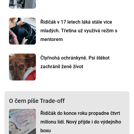
Řidičák v 17 letech láká stále více
mladých. Třetina už využívá režim s
mentorem
Čtyřnohá ochránkyně. Psí štěkot
zachránil ženě život
O čem píše Trade-off
Řidičák do konce roku propadne čtvrt
milionu lidí. Nový přijde i do výdejního
boxu