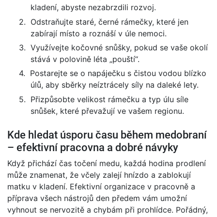
kladení, abyste nezabrzdili rozvoj.
2.
Odstraňujte staré, černé rámečky, které jen
zabírají místo a roznáší v úle nemoci.
3.
Využívejte kočovné snůšky, pokud se vaše okolí
stává v polovině léta „pouští“.
4.
Postarejte se o napáječku s čistou vodou blízko
úlů, aby sběrky neíztrácely síly na daleké lety.
5.
Přizpůsobte velikost rámečku a typ úlu síle
snůšek, které převažují ve vašem regionu.
Kde hledat úsporu času během medobraní
– efektivní pracovna a dobré návyky
Když přichází čas točení medu, každá hodina prodlení
může znamenat, že včely zalejí hnízdo a zablokují
matku v kladení. Efektivní organizace v pracovně a
příprava všech nástrojů den předem vám umožní
vyhnout se nervozitě a chybám při prohlídce. Pořádný,