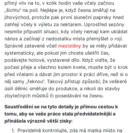
přímý vliv na to, v kolik hodin vaše včely začnou
„šichtu“ na poli. Nejlépe je, když česna směřují na
jihovýchod, protože pak první sluneční paprsky hned
zahřejí včely k výletu za nektarem. Uprostřed sezóny
nesmíte připustit situaci, kdy včely nemají kam ukládat
nános a začínají z nedostatku místa přemýšlet o rojí.
Správně zatavené včelí
mezistěny
by se měly přidávat
systematicky, ale pokud jim chcete ušetřit čas,
podávejte hotové, vystavené dílo. Když vidíte, že
počasí přeje a všechno kolem kvete, musíte být o krok
před včelami a dávat jim prostor k práci dříve, než si o
něj samy „řeknou“. Takový přístup způsobí, že veškeré
úsilí dělnic směřuje do produkce, a nikoli do stavby
zbytečných můstků či posedávání na česnu.
Soustředění se na tyto detaily je přímou cestou k
tomu, aby se vaše práce stala předvídatelnější a
přinášela výrazně větší zisky:
1.
Pravidelně kontrolujte, zda má matka místo na