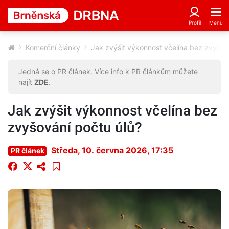
Komerční články
Jak zvýšit výkonnost včelína bez zvyšov
Jedná se o PR článek. Více info k PR článkům můžete
najít
ZDE
.
Jak zvýšit výkonnost včelína bez
zvyšování počtu úlů?
Středa, 10. června 2026, 17:35
PR článek