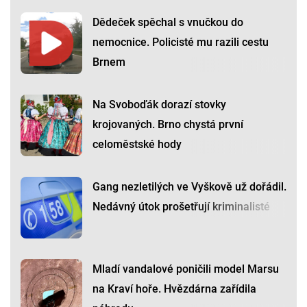
Dědeček spěchal s vnučkou do
nemocnice. Policisté mu razili cestu
Brnem
Na Svoboďák dorazí stovky
krojovaných. Brno chystá první
celoměstské hody
Gang nezletilých ve Vyškově už dořádil.
Nedávný útok prošetřují kriminalisté
Mladí vandalové poničili model Marsu
na Kraví hoře. Hvězdárna zařídila