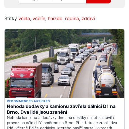
Štítky
včela
,
včelín
,
hnízdo
,
rodina
,
zdraví