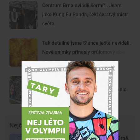
Centrum Brna ovládli šermíři. Jsem
jako Kung Fu Panda, řekl čerstvý mistr
světa
Tak detailně jsme Slunce ještě neviděli.
Nové snímky přinesly průlomový objev
Z šedých krabic umělecká díla.
Výtvarníci proměnili deset trafostanic
ve Vinohradech
Nejčtenější články
Krvavý útok na hlavním nádraží v Brně.