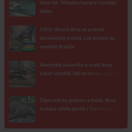
třicet lidí. Přibudou kamery i častější
hlídky
FOTO: Ulicemi Brna se prohnal
karnevalový průvod. Lidi přenesl do
exotické Brazílie
Neobvyklá pacientka u svaté Anny.
Lékaři vyšetřili 700 let starou madonu
Žába sedí na prameni a bublá. Nová
fontána oživila parčík v Žabovřeskách