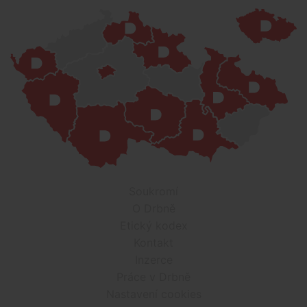
Soukromí
O Drbně
Etický kodex
Kontakt
Inzerce
Práce v Drbně
Nastavení cookies