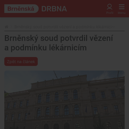
Brněnský soud potvrdil vězení a podmínku lékárnicím
Brněnský soud potvrdil vězení
a podmínku lékárnicím
Zpět na článek