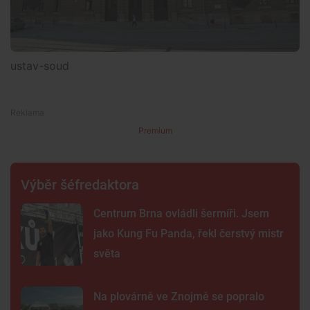
ustav-soud
Premium
Výběr šéfredaktora
Centrum Brna ovládli šermíři. Jsem
jako Kung Fu Panda, řekl čerstvý mistr
světa
Na plovárně ve Znojmě se popralo