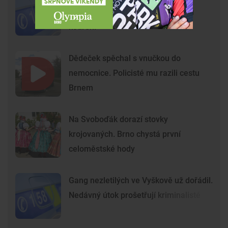
Agresoři zbili ostrahu kvůli zákazu
kouření
Dědeček spěchal s vnučkou do
nemocnice. Policisté mu razili cestu
Brnem
Na Svoboďák dorazí stovky
krojovaných. Brno chystá první
celoměstské hody
Gang nezletilých ve Vyškově už dořádil.
Nedávný útok prošetřují kriminalisté