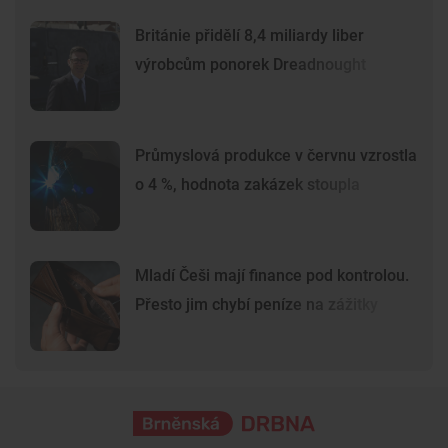
Británie přidělí 8,4 miliardy liber
výrobcům ponorek Dreadnought
Průmyslová produkce v červnu vzrostla
o 4 %, hodnota zakázek stoupla
Mladí Češi mají finance pod kontrolou.
Přesto jim chybí peníze na zážitky