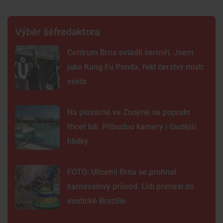
Výběr šéfredaktora
Centrum Brna ovládli šermíři. Jsem
jako Kung Fu Panda, řekl čerstvý mistr
světa
Na plovárně ve Znojmě se popralo
třicet lidí. Přibudou kamery i častější
hlídky
FOTO: Ulicemi Brna se prohnal
karnevalový průvod. Lidi přenesl do
exotické Brazílie