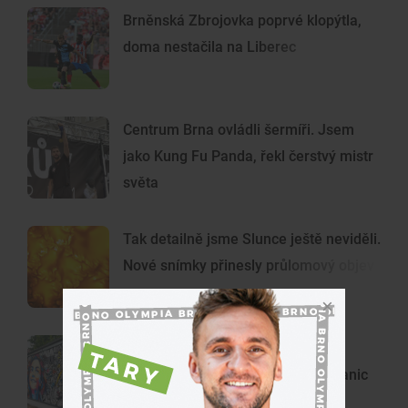
Brněnská Zbrojovka poprvé klopýtla,
doma nestačila na Liberec
Centrum Brna ovládli šermíři. Jsem
jako Kung Fu Panda, řekl čerstvý mistr
světa
Tak detailně jsme Slunce ještě neviděli.
Nové snímky přinesly průlomový objev
Z šedých krabic umělecká díla.
Výtvarníci proměnili deset trafostanic
ve Vinohradech