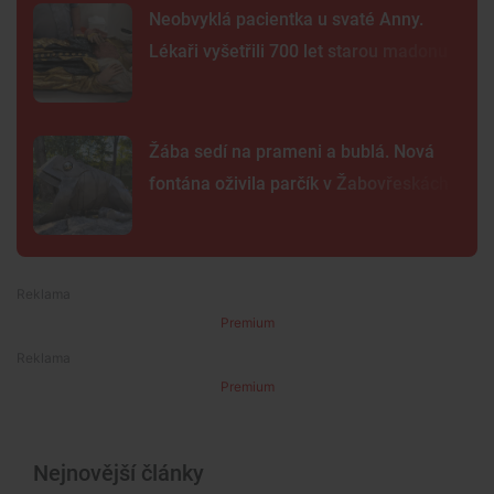
Neobvyklá pacientka u svaté Anny.
Lékaři vyšetřili 700 let starou madonu
Žába sedí na prameni a bublá. Nová
fontána oživila parčík v Žabovřeskách
Premium
Premium
Nejnovější články