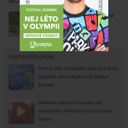
KVÍZ: Poznáte plazy, kteří žijí v české
přírodě? Otestujte se v kvízu
Nejčtenější články
Krvavý útok na hlavním nádraží v Brně.
Agresoři zbili ostrahu kvůli zákazu
kouření
Dědeček spěchal s vnučkou do
nemocnice. Policisté mu razili cestu
Brnem