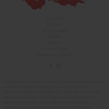
Soukromí
O Drbně
Etický kodex
Kontakt
Inzerce
Práce v Drbně
Nastavení cookies
Všechna práva vyhrazena, jakékoli užití obsahu včetné obsahu
a grafiky podléhá schválení provozovatelem serveru.
Drbna.cz využívá zpravodajství ČTK, jehož obsah je chráněn
autorským zákonem. Přepis, šíření či další zpřístupňování
tohoto obsahu či jeho částí veřejnosti, a to jakýmkoliv
způsobem, je bez předchozího souhlasu ČTK výslovně