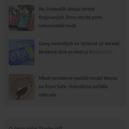
Na Svoboďák dorazí stovky
krojovaných. Brno chystá první
celoměstské hody
Gang nezletilých ve Vyškově už dořádil.
Nedávný útok prošetřují kriminalisté
Mladí vandalové poničili model Marsu
na Kraví hoře. Hvězdárna zařídila
náhradu
O čem píše Trade-off