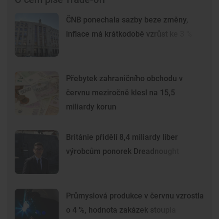
ČNB ponechala sazby beze změny,
inflace má krátkodobě vzrůst ke 3 %
Přebytek zahraničního obchodu v
červnu meziročně klesl na 15,5
miliardy korun
Británie přidělí 8,4 miliardy liber
výrobcům ponorek Dreadnought
Průmyslová produkce v červnu vzrostla
o 4 %, hodnota zakázek stoupla