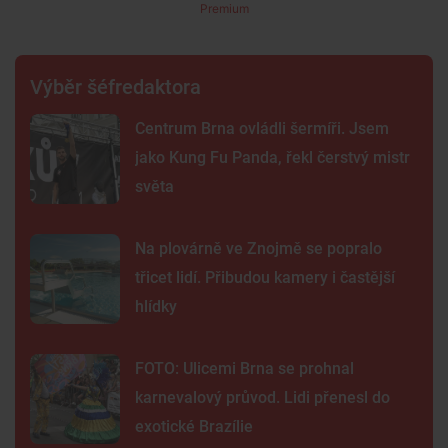
Premium
Výběr šéfredaktora
Centrum Brna ovládli šermíři. Jsem
jako Kung Fu Panda, řekl čerstvý mistr
světa
Na plovárně ve Znojmě se popralo
třicet lidí. Přibudou kamery i častější
hlídky
FOTO: Ulicemi Brna se prohnal
karnevalový průvod. Lidi přenesl do
exotické Brazílie