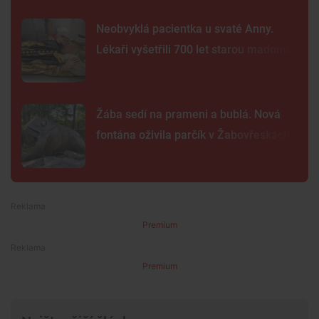
Neobvyklá pacientka u svaté Anny.
Lékaři vyšetřili 700 let starou madonu
Žába sedí na prameni a bublá. Nová
fontána oživila parčík v Žabovřeskách
Premium
Premium