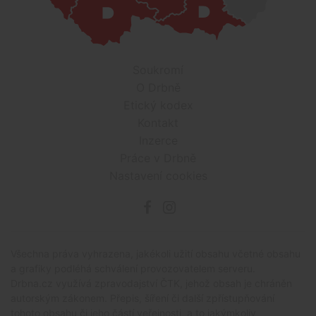
Soukromí
O Drbně
Etický kodex
Kontakt
Inzerce
Práce v Drbně
Nastavení cookies
Všechna práva vyhrazena, jakékoli užití obsahu včetné obsahu
a grafiky podléhá schválení provozovatelem serveru.
Drbna.cz využívá zpravodajství ČTK, jehož obsah je chráněn
autorským zákonem. Přepis, šíření či další zpřístupňování
tohoto obsahu či jeho částí veřejnosti, a to jakýmkoliv