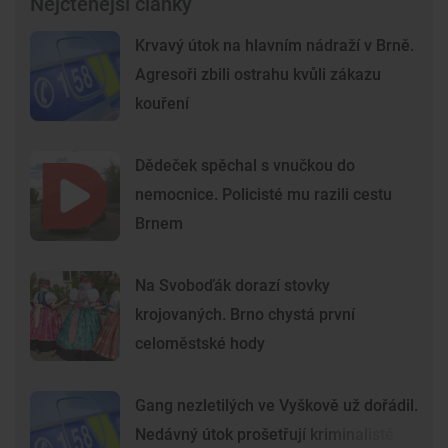
Nejčtenější články
Krvavý útok na hlavním nádraží v Brně.
Agresoři zbili ostrahu kvůli zákazu
kouření
Dědeček spěchal s vnučkou do
nemocnice. Policisté mu razili cestu
Brnem
Na Svoboďák dorazí stovky
krojovaných. Brno chystá první
celoměstské hody
Gang nezletilých ve Vyškově už dořádil.
Nedávný útok prošetřují kriminalisté