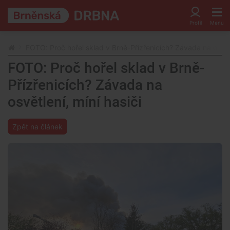
FOTO: Proč hořel sklad v Brně-Přízřenicích? Závada na osvětl
FOTO: Proč hořel sklad v Brně-
Přízřenicích? Závada na
osvětlení, míní hasiči
Zpět na článek