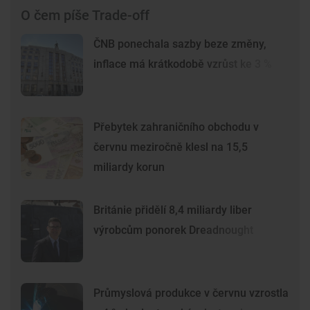
O čem píše Trade-off
ČNB ponechala sazby beze změny,
inflace má krátkodobě vzrůst ke 3 %
Přebytek zahraničního obchodu v
červnu meziročně klesl na 15,5
miliardy korun
Británie přidělí 8,4 miliardy liber
výrobcům ponorek Dreadnought
Průmyslová produkce v červnu vzrostla