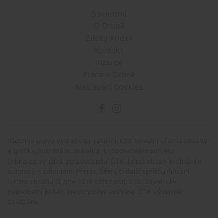
Soukromí
O Drbně
Etický kodex
Kontakt
Inzerce
Práce v Drbně
Nastavení cookies
Všechna práva vyhrazena, jakékoli užití obsahu včetné obsahu
a grafiky podléhá schválení provozovatelem serveru.
Drbna.cz využívá zpravodajství ČTK, jehož obsah je chráněn
autorským zákonem. Přepis, šíření či další zpřístupňování
tohoto obsahu či jeho částí veřejnosti, a to jakýmkoliv
způsobem, je bez předchozího souhlasu ČTK výslovně
zakázáno.