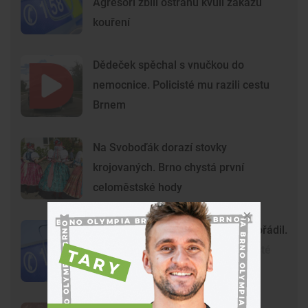
Agresoři zbili ostrahu kvůli zákazu
kouření
Dědeček spěchal s vnučkou do
nemocnice. Policisté mu razili cestu
Brnem
Na Svoboďák dorazí stovky
krojovaných. Brno chystá první
celoměstské hody
Gang nezletilých ve Vyškově už dořádil.
Nedávný útok prošetřují kriminalisté