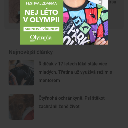
Mladí vandalové poničili model Marsu
na Kraví hoře. Hvězdárna zařídila
náhradu
Nejnovější články
Řidičák v 17 letech láká stále více
mladých. Třetina už využívá režim s
mentorem
Čtyřnohá ochránkyně. Psí štěkot
zachránil ženě život