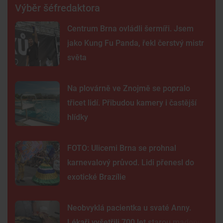
Výběr šéfredaktora
Centrum Brna ovládli šermíři. Jsem
jako Kung Fu Panda, řekl čerstvý mistr
světa
Na plovárně ve Znojmě se popralo
třicet lidí. Přibudou kamery i častější
hlídky
FOTO: Ulicemi Brna se prohnal
karnevalový průvod. Lidi přenesl do
exotické Brazílie
Neobvyklá pacientka u svaté Anny.
Lékaři vyšetřili 700 let starou madonu