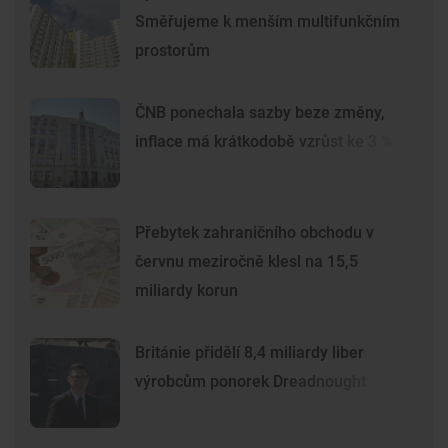
Směřujeme k menším multifunkčním
prostorům
ČNB ponechala sazby beze změny,
inflace má krátkodobě vzrůst ke 3 %
Přebytek zahraničního obchodu v
červnu meziročně klesl na 15,5
miliardy korun
Británie přidělí 8,4 miliardy liber
výrobcům ponorek Dreadnought