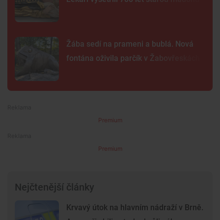
Žába sedí na prameni a bublá. Nová
fontána oživila parčík v Žabovřeskách
Premium
Premium
Nejčtenější články
Krvavý útok na hlavním nádraží v Brně.